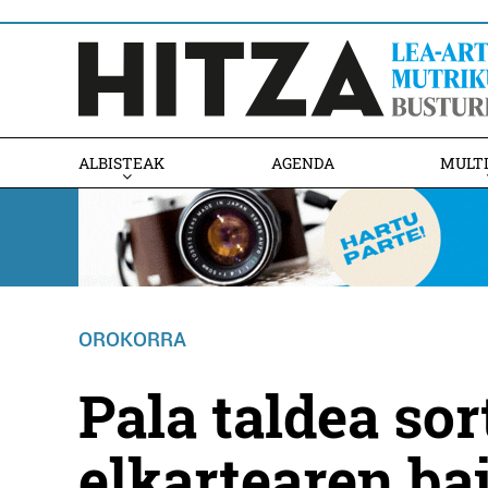
ALBISTEAK
AGENDA
MULT
OROKORRA
Pala taldea so
elkartearen ba