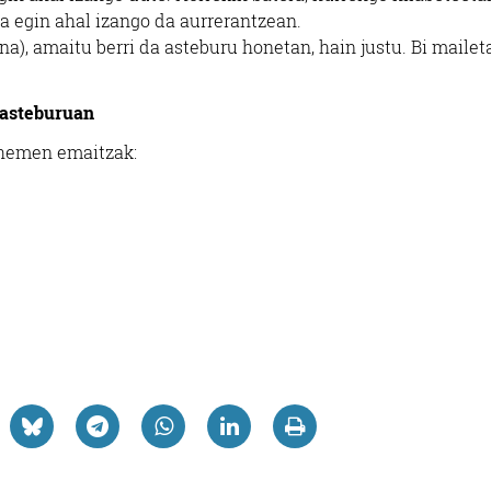
a egin ahal izango da aurrerantzean.
a), amaitu berri da asteburu honetan, hain justu. Bi mailet
 asteburuan
a hemen emaitzak: