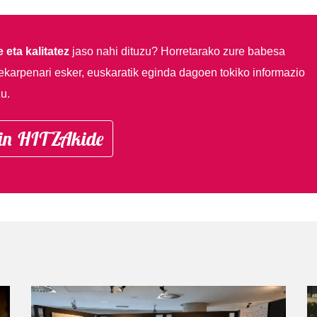
 eta kalitatez
jaso nahi dituzu?
Horretarako zure babesa
ekarpenari esker, euskaratik eginda dagoen tokiko informazio
u.
in HITZAkide