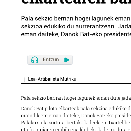
Pala sekzio berrian hogei lagunek eman 
sekzioa edukiko du aurrerantzean. Jada
eman daiteke, Danok Bat-eko presidente 
Lea-Artibai eta Mutriku
Pala sekzio berrian hogei lagunek eman dute jada
Danok Bat pilota elkarteak pala sekzioa edukiko 
oraindik ere eman daiteke, Danok Bat-eko presiden
Palako saila sortuta, bertako kideek ere txartel h
eta frontoiaren erabilpena klubeko kide modura e