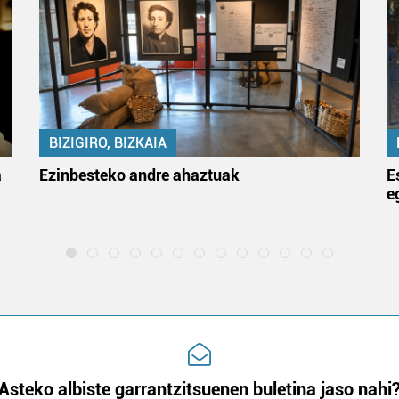
BIZIGIRO, BIZKAIA
a
Ezinbesteko andre ahaztuak
E
e
Asteko albiste garrantzitsuenen buletina jaso nahi