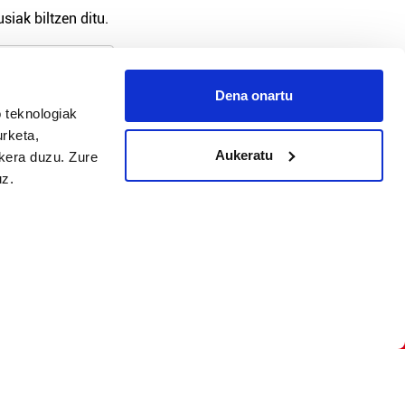
siak biltzen ditu.
Dena onartu
 teknologiak
arpidetu
urketa,
Aukeratu
ukera duzu. Zure
uz.
Argitalpen politika
Aniztasun politika
Pribatutasun politika
Cookieak
arako zure ekarpena
 cookieak
iltzeko eta