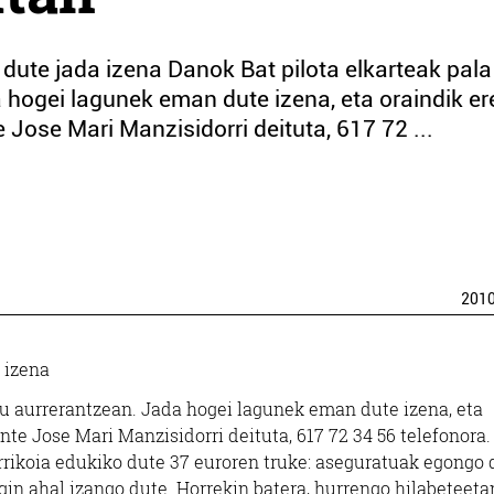
dute jada izena Danok Bat pilota elkarteak pala
 hogei lagunek eman dute izena, eta oraindik er
Jose Mari Manzisidorri deituta, 617 72 ...
201
 izena
du aurrerantzean. Jada hogei lagunek eman dute izena, eta
te Jose Mari Manzisidorri deituta, 617 72 34 56 telefonora.
errikoia edukiko dute 37 euroren truke: aseguratuak egongo 
gin ahal izango dute. Horrekin batera, hurrengo hilabeteeta