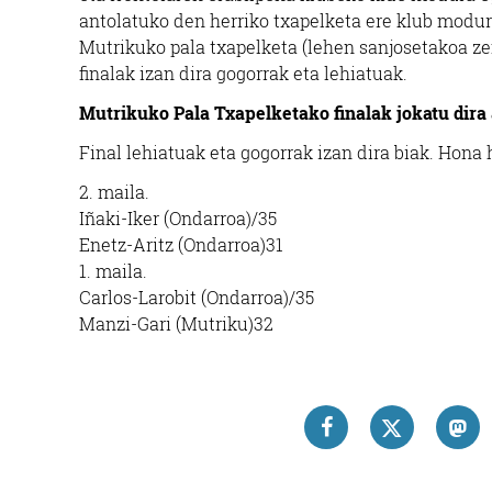
antolatuko den herriko txapelketa ere klub modur
Mutrikuko pala txapelketa (lehen sanjosetakoa zen
finalak izan dira gogorrak eta lehiatuak.
Mutrikuko Pala Txapelketako finalak jokatu dira
Final lehiatuak eta gogorrak izan dira biak. Hon
2. maila.
Iñaki-Iker (Ondarroa)/35
Enetz-Aritz (Ondarroa)31
1. maila.
Carlos-Larobit (Ondarroa)/35
Manzi-Gari (Mutriku)32