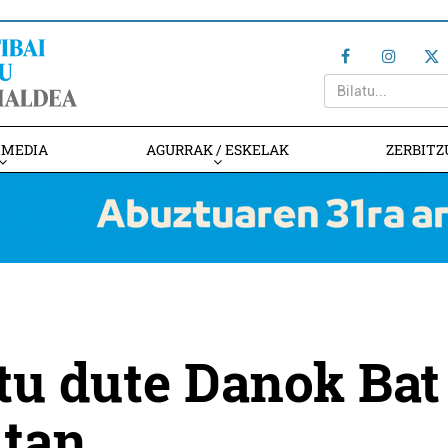
IMEDIA
AGURRAK / ESKELAK
ZERBITZ
rtu dute Danok Bat
itan