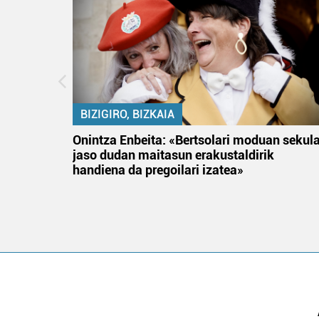
BIZIGIRO, BIZKAIA
na
Onintza Enbeita: «Bertsolari moduan sekul
jaso dudan maitasun erakustaldirik
handiena da pregoilari izatea»