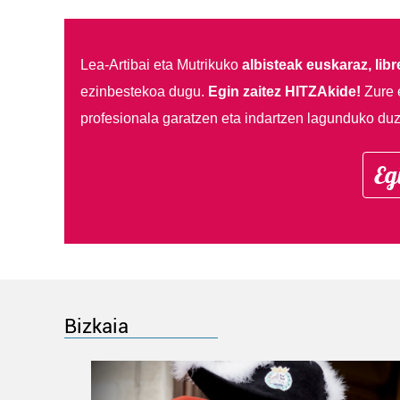
Lea-Artibai eta Mutrikuko
albisteak euskaraz, libre
ezinbestekoa dugu.
Egin zaitez HITZAkide!
Zure 
profesionala garatzen eta indartzen lagunduko duz
Eg
Bizkaia