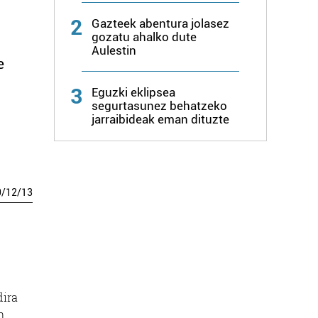
2
Gazteek abentura jolasez
gozatu ahalko dute
Aulestin
e
3
Eguzki eklipsea
segurtasunez behatzeko
jarraibideak eman dituzte
0
/
12
/
13
dira
n