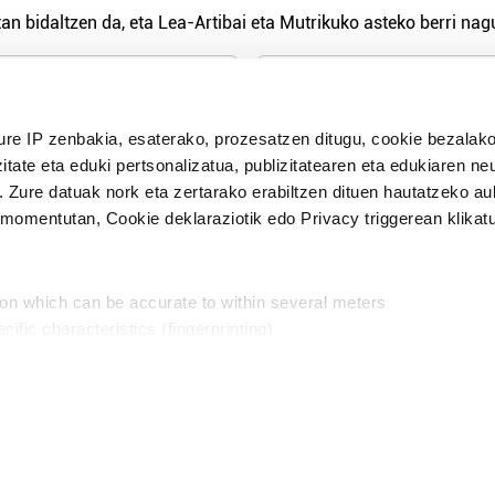
an bidaltzen da, eta Lea-Artibai eta Mutrikuko asteko berri nagu
n Politika
irakurri eta onartzen dut.
ure IP zenbakia, esaterako, prozesatzen ditugu, cookie bezalako
H
itate eta eduki pertsonalizatua, publizitatearen eta edukiaren ne
. Zure datuak nork eta zertarako erabiltzen dituen hautatzeko a
omentutan, Cookie deklaraziotik edo Privacy triggerean klikat
Publizitatea
ion which can be accurate to within several meters
in
cific characteristics (fingerprinting)
d and set your preferences in the
details section
.
aratik, modu librean kontatzea da gure eginkizuna. Horret
intzoena da HITZAkide egitea.
n ditugu, zure IP zenbakia, besteak beste, teknologia erabiliz,
Babesleak:
, iragarkiak eta edukia neurtzeko, jendeari buruzko informazioa b
abiltzen dituen hauta dezakezu.