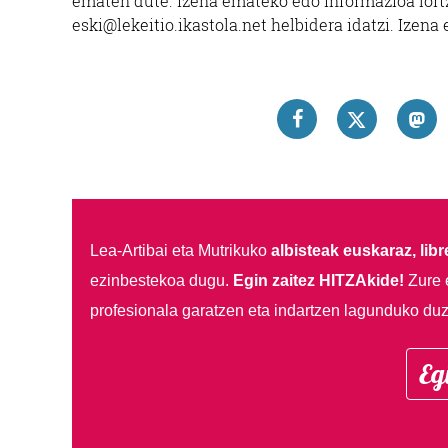
ematen dute. Izena emateko edo informazioa lortz
eski@lekeitio.ikastola.net helbidera idatzi. Izen
Lea-Artibai eta Mutrikuko
albisteak euskaraz, libre
ezinbestekoa dugu.
Egin zaitez HITZAkide!
Zure 
profesionala garatzen eta indartzen lagunduko duz
Eg