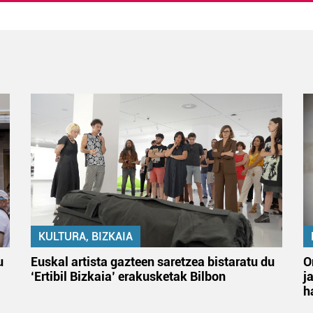
KULTURA, BIZKAIA
u
Euskal artista gazteen saretzea bistaratu du
O
‘Ertibil Bizkaia’ erakusketak Bilbon
j
h