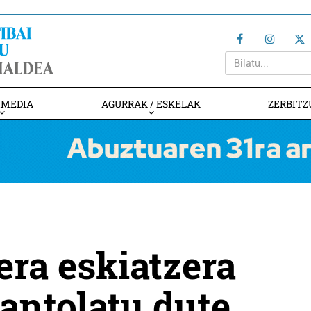
IMEDIA
AGURRAK / ESKELAK
ZERBITZ
era eskiatzera
 antolatu dute