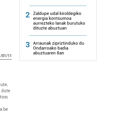
2
Zaldupe udal kiroldegiko
energia kontsumoa
aurrezteko lanak burutuko
dituzte abuztuan
3
Arraunak zipriztinduko du
Ondarroako badia
abuztuaren 8an
1
/
01
/
11
ute,
o dute
tion
za be