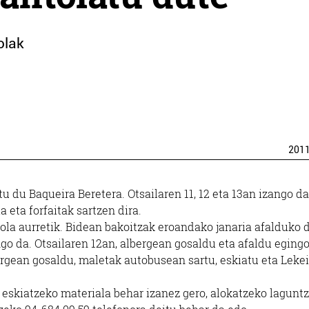
olak
201
atu du Baqueira Beretera. Otsailaren 11, 12 eta 13an izango da
a eta forfaitak sartzen dira.
tola aurretik. Bidean bakoitzak eroandako janaria afalduko d
ngo da. Otsailaren 12an, albergean gosaldu eta afaldu eging
ergean gosaldu, maletak autobusean sartu, eskiatu eta Lekei
a, eskiatzeko materiala behar izanez gero, alokatzeko lagunt