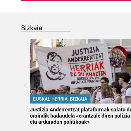
Bizkaia
EUSKAL HERRIA, BIZKAIA
an
Justizia Anderrentzat plataformak salatu d
oraindik badaudela «erantzule diren polizia
eta arduradun politikoak»