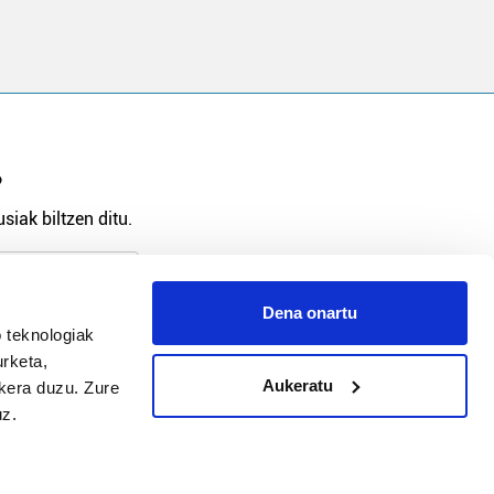
?
siak biltzen ditu.
Dena onartu
 teknologiak
arpidetu
urketa,
Aukeratu
ukera duzu. Zure
uz.
Argitalpen politika
Aniztasun politika