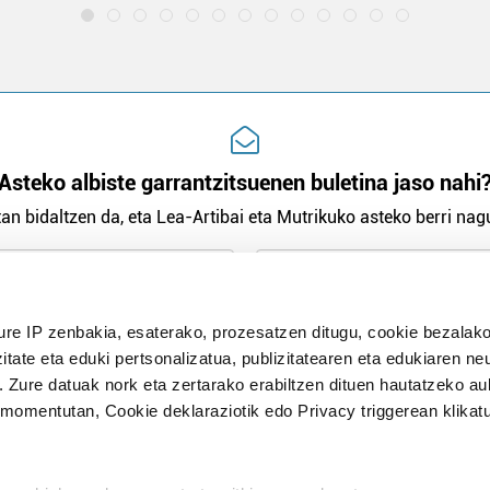
Asteko albiste garrantzitsuenen buletina jaso nahi
an bidaltzen da, eta Lea-Artibai eta Mutrikuko asteko berri nagu
n Politika
irakurri eta onartzen dut.
ure IP zenbakia, esaterako, prozesatzen ditugu, cookie bezalako
H
itate eta eduki pertsonalizatua, publizitatearen eta edukiaren ne
. Zure datuak nork eta zertarako erabiltzen dituen hautatzeko a
omentutan, Cookie deklaraziotik edo Privacy triggerean klikat
Publizitatea