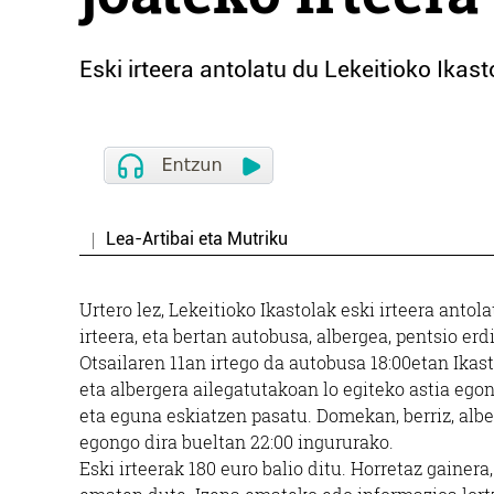
Eski irteera antolatu du Lekeitioko Ikast
Lea-Artibai eta Mutriku
Urtero lez, Lekeitioko Ikastolak eski irteera antol
irteera, eta bertan autobusa, albergea, pentsio erdi
Otsailaren 11an irtego da autobusa 18:00etan Ikas
eta albergera ailegatutakoan lo egiteko astia ego
eta eguna eskiatzen pasatu. Domekan, berriz, alb
egongo dira bueltan 22:00 ingururako.
Eski irteerak 180 euro balio ditu. Horretaz gainer