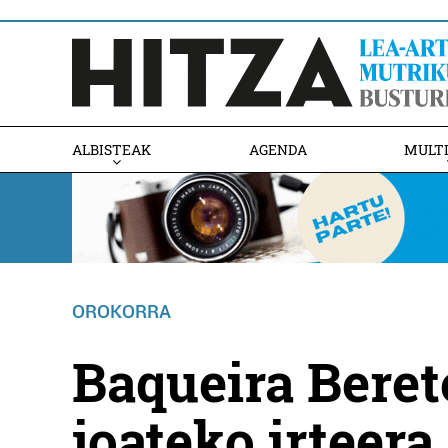
ALBISTEAK
AGENDA
MULT
OROKORRA
Baqueira Beret
joateko irteera