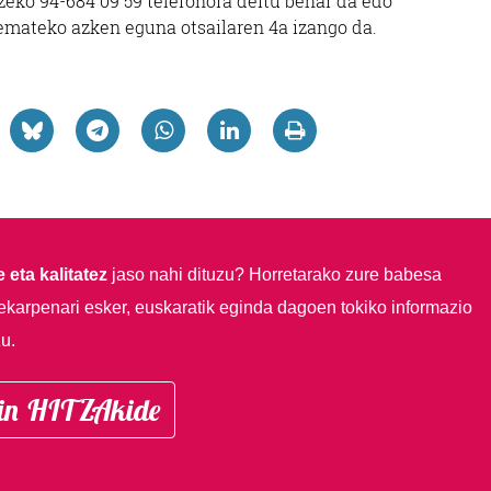
eko 94-684 09 59 telefonora deitu behar da edo
a emateko azken eguna otsailaren 4a izango da.
 eta kalitatez
jaso nahi dituzu?
Horretarako zure babesa
ekarpenari esker, euskaratik eginda dagoen tokiko informazio
u.
in HITZAkide