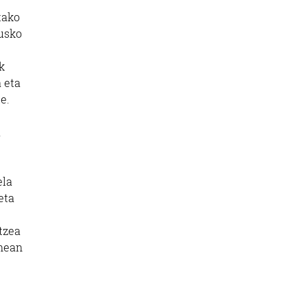
tako
usko
k
 eta
e.
a
ela
eta
tzea
anean