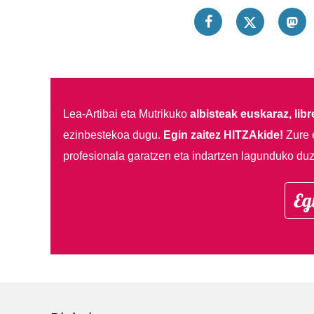
Lea-Artibai eta Mutrikuko
albisteak euskaraz, libre
ezinbestekoa dugu.
Egin zaitez HITZAkide!
Zure 
profesionala garatzen eta indartzen lagunduko duz
Eg