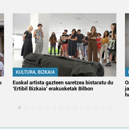
KULTURA, BIZKAIA
u
Euskal artista gazteen saretzea bistaratu du
O
‘Ertibil Bizkaia’ erakusketak Bilbon
j
h