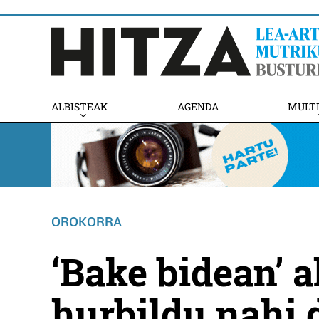
ALBISTEAK
AGENDA
MULT
OROKORRA
‘Bake bidean’ a
hurbildu nahi 