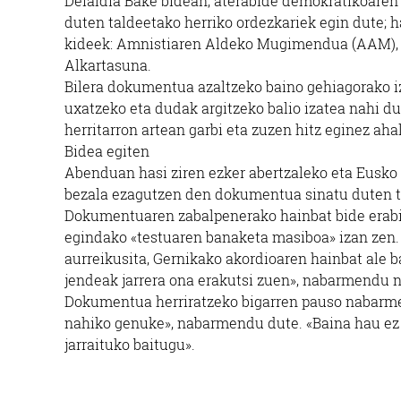
Deialdia Bake bidean, aterabide demokratikoaren
duten taldeetako herriko ordezkariek egin dute; 
kideek: Amnistiaren Aldeko Mugimendua (AAM), e
Alkartasuna.
Bilera dokumentua azaltzeko baino gehiagorako iza
uxatzeko eta dudak argitzeko balio izatea nahi du
herritarron artean garbi eta zuzen hitz eginez ah
Bidea egiten
Abenduan hasi ziren ezker abertzaleko eta Eusko
bezala ezagutzen den dokumentua sinatu duten tal
Dokumentuaren zabalpenerako hainbat bide erabil
egindako «testuaren banaketa masiboa» izan zen. «
aurreikusita, Gernikako akordioaren hainbat ale 
jendeak jarrera ona erakutsi zuen», nabarmendu n
Dokumentua herriratzeko bigarren pauso nabarmen
nahiko genuke», nabarmendu dute. «Baina hau ez 
jarraituko baitugu».