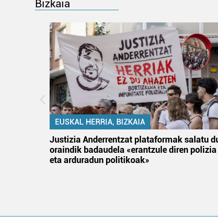
Bizkaia
EUSKAL HERRIA, BIZKAIA
tik
Justizia Anderrentzat plataformak salatu d
 gizon
oraindik badaudela «erantzule diren polizia
eta arduradun politikoak»