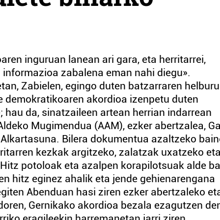
ren inguruan lanean ari gara, eta herritarrei,
ta informazioa zabalena eman nahi diegu».
tan, Zabielen, egingo duten batzarraren helburu
de demokratikoaren akordioa izenpetu duten
; hau da, sinatzaileen artean herrian indarrean
 Aldeko Mugimendua (AAM), ezker abertzalea, G
 Alkartasuna. Bilera dokumentua azaltzeko bai
ritarren kezkak argitzeko, zalatzak uxatzeko et
 Hitz potoloak eta azalpen korapilotsuak alde b
zen hitz eginez ahalik eta jende gehienarengana
giten Abenduan hasi ziren ezker abertzaleko et
doren, Gernikako akordioa bezala ezagutzen de
iko eragileekin harremanetan jarri ziren.