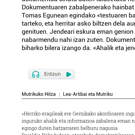
Dokumentuaren zabalpenerako hainbat bi
Tomas Egunean egindako «testuaren ba
tarteko, eta herritar asko biltzen dela 
genituen. Jendeari eskura eman genion i
nabarmendu nahi izan zuten. Dokument
biharko bilera izango da. «Ahalik eta jend
Mutrikuko Hitza
Lea-Artibai eta Mutriku
«Herriko eragileak ere Gernikako akordioaren ingur
inguruko ahalik eta informazioa zabalena eman na
egingo duten batzarraren helburu nagusia.