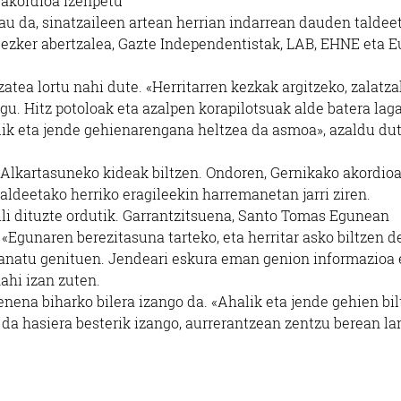
 akordioa izenpetu
hau da, sinatzaileen artean herrian indarrean dauden taldee
zker abertzalea, Gazte Independentistak, LAB, EHNE eta E
tea lortu nahi dute. «Herritarren kezkak argitzeko, zalatza
gu. Hitz potoloak eta azalpen korapilotsuak alde batera laga
alik eta jende gehienarengana heltzea da asmoa», azaldu dut
 Alkartasuneko kideak biltzen. Ondoren, Gernikako akordio
deetako herriko eragileekin harremanetan jarri ziren.
i dituzte ordutik. Garrantzitsuena, Santo Tomas Egunean
Egunaren berezitasuna tarteko, eta herritar asko biltzen d
banatu genituen. Jendeari eskura eman genion informazioa 
ahi izan zuten.
ena biharko bilera izango da. «Ahalik eta jende gehien bil
da hasiera besterik izango, aurrerantzean zentzu berean l