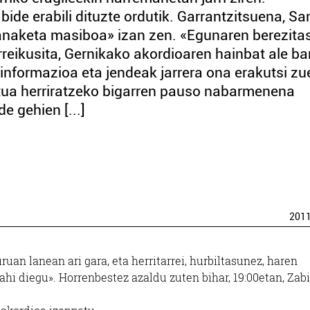
de erabili dituzte ordutik. Garrantzitsuena, Sa
naketa masiboa» izan zen. «Egunaren berezita
aurreikusita, Gernikako akordioaren hainbat ale b
nformazioa eta jendeak jarrera ona erakutsi zu
ua herriratzeko bigarren pauso nabarmenena
e gehien [...]
201
uan lanean ari gara, eta herritarrei, hurbiltasunez, haren
hi diegu». Horrenbestez azaldu zuten bihar, 19:00etan, Zabi