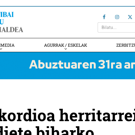
IMEDIA
AGURRAK / ESKELAK
ZERBITZ
kordioa herritarre
diete biharko