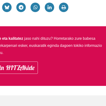
 eta kalitatez
jaso nahi dituzu?
Horretarako zure babesa
ekarpenari esker, euskaratik eginda dagoen tokiko informazio
u.
in HITZAkide