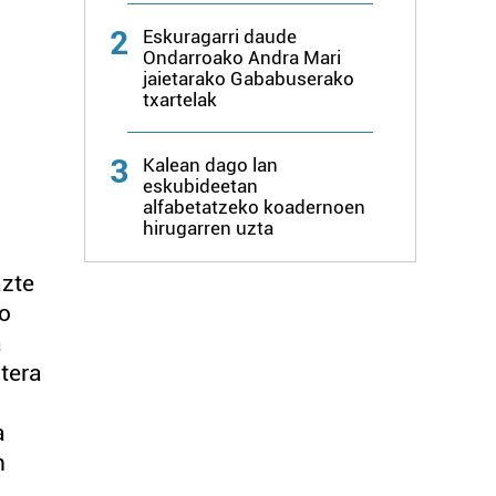
2
Eskuragarri daude
Ondarroako Andra Mari
jaietarako Gababuserako
txartelak
3
Kalean dago lan
eskubideetan
alfabetatzeko koadernoen
hirugarren uzta
azte
no
a
atera
a
n