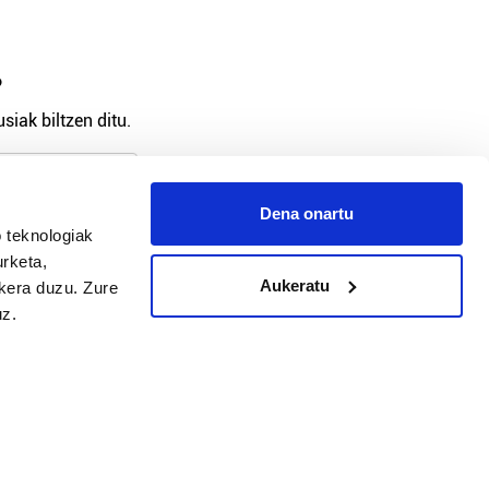
?
siak biltzen ditu.
Dena onartu
 teknologiak
arpidetu
urketa,
Aukeratu
ukera duzu. Zure
uz.
Argitalpen politika
Aniztasun politika
Pribatutasun politika
Cookieak
arako zure ekarpena