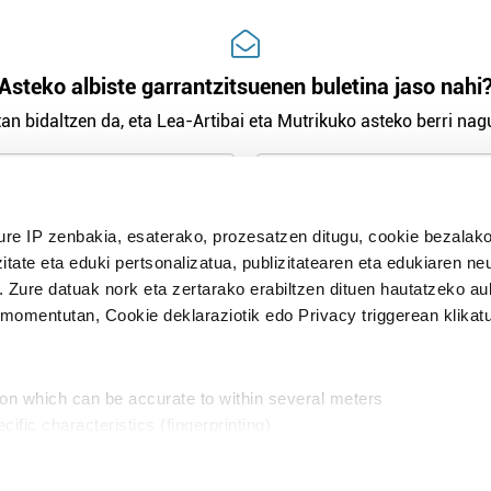
Asteko albiste garrantzitsuenen buletina jaso nahi
an bidaltzen da, eta Lea-Artibai eta Mutrikuko asteko berri nagu
n Politika
irakurri eta onartzen dut.
ure IP zenbakia, esaterako, prozesatzen ditugu, cookie bezalako
H
itate eta eduki pertsonalizatua, publizitatearen eta edukiaren ne
. Zure datuak nork eta zertarako erabiltzen dituen hautatzeko a
omentutan, Cookie deklaraziotik edo Privacy triggerean klikat
Publizitatea
ion which can be accurate to within several meters
in
cific characteristics (fingerprinting)
d and set your preferences in the
details section
.
aratik, modu librean kontatzea da gure eginkizuna. Horret