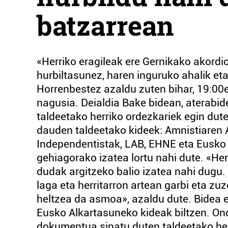
batzarrean
«Herriko eragileak ere Gernikako akordioa
hurbiltasunez, haren inguruko ahalik e
Horrenbestez azaldu zuten bihar, 19:00e
nagusia. Deialdia Bake bidean, aterabi
taldeetako herriko ordezkariek egin dute
dauden taldeetako kideek: Amnistiaren
Independentistak, LAB, EHNE eta Eusko
gehiagorako izatea lortu nahi dute. «Her
dudak argitzeko balio izatea nahi dugu.
laga eta herritarron artean garbi eta zu
heltzea da asmoa», azaldu dute. Bidea e
Eusko Alkartasuneko kideak biltzen. On
dokumentua sinatu duten taldeetako herr