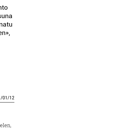
nto
suna
anatu
en»,
1
/
01
/
12
elen,