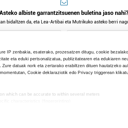
Asteko albiste garrantzitsuenen buletina jaso nahi
an bidaltzen da, eta Lea-Artibai eta Mutrikuko asteko berri nagu
n Politika
irakurri eta onartzen dut.
H
ure IP zenbakia, esaterako, prozesatzen ditugu, cookie bezalako
itate eta eduki pertsonalizatua, publizitatearen eta edukiaren ne
. Zure datuak nork eta zertarako erabiltzen dituen hautatzeko a
omentutan, Cookie deklaraziotik edo Privacy triggerean klikat
Publizitatea
ion which can be accurate to within several meters
in
cific characteristics (fingerprinting)
d and set your preferences in the
details section
.
aratik, modu librean kontatzea da gure eginkizuna. Horret
intzoena da HITZAkide egitea.
n ditugu, zure IP zenbakia, besteak beste, teknologia erabiliz,
Babesleak: