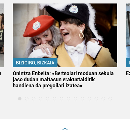
BIZIGIRO, BIZKAIA
u
Onintza Enbeita: «Bertsolari moduan sekula
E
jaso dudan maitasun erakustaldirik
handiena da pregoilari izatea»