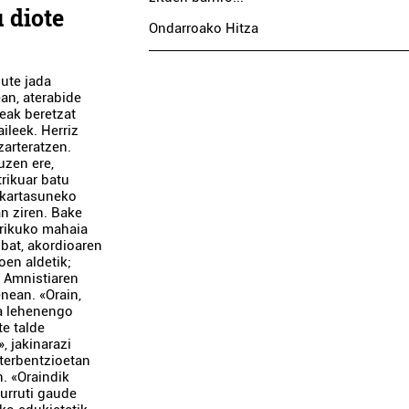
 diote
Ondarroako Hitza
dute jada
ean, aterabide
eak beretzat
ileek. Herriz
zarteratzen.
uzen ere,
rikuar batu
lkartasuneko
an ziren. Bake
trikuko mahaia
 bat, akordioaren
oen aldetik;
a Amnistiaren
ean. «Orain,
a lehenengo
te talde
, jakinarazi
interbentzioetan
. «Oraindik
 urruti gaude