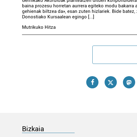
Gernikako Akordioak planteatzen dituen konponbiderak
baina prozesu horretan aurrera egiteko modu bakarra a
gehienak biltzea da», esan zuten hizlariek. Bide batez
Donostiako Kursaalean egingo [...]
Mutrikuko Hitza
Bizkaia