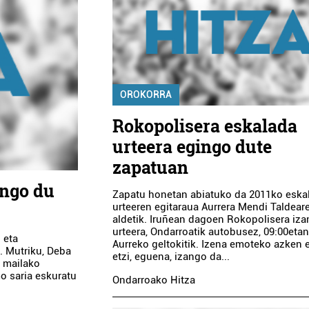
OROKORRA
Rokopolisera eskalada
urteera egingo dute
zapatuan
ango du
Zapatu honetan abiatuko da 2011ko eska
urteeren egitaraua Aurrera Mendi Taldear
aldetik. Iruñean dagoen Rokopolisera iz
urteera, Ondarroatik autobusez, 09:00etan,
 eta
Aurreko geltokitik. Izena emoteko azken
. Mutriku, Deba
etzi, eguena, izango da...
 mailako
o saria eskuratu
Ondarroako Hitza