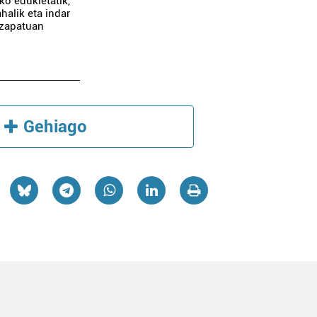
o edukietatik,
halik eta indar
, zapatuan
Gehiago