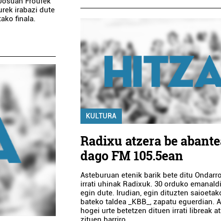
, Josuah Froufek
rek irabazi dute
ako finala.
KULTURA
Radixu atzera be abant
dago FM 105.5ean
Asteburuan etenik barik bete ditu Ondarr
irrati uhinak Radixuk. 30 orduko emanaldi
egin dute. Irudian, egin dituzten saioetak
bateko taldea _KBB_, zapatu eguerdian. 
hogei urte betetzen dituen irrati libreak at
zituen barriro...