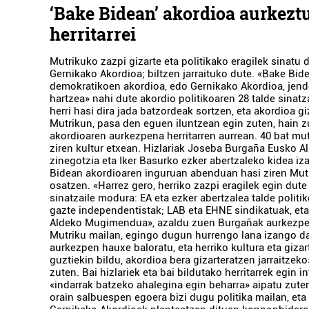
‘Bake Bidean’ akordioa aurkeztu
herritarrei
Mutrikuko zazpi gizarte eta politikako eragilek sinatu 
Gernikako Akordioa; biltzen jarraituko dute. «Bake Bid
demokratikoen akordioa, edo Gernikako Akordioa, jend
hartzea» nahi dute akordio politikoaren 28 talde sinatza
herri hasi dira jada batzordeak sortzen, eta akordioa gi
Mutrikun, pasa den eguen iluntzean egin zuten, hain z
akordioaren aurkezpena herritarren aurrean. 40 bat mut
ziren kultur etxean. Hizlariak Joseba Burgaña Eusko A
zinegotzia eta Iker Basurko ezker abertzaleko kidea iz
Bidean akordioaren inguruan abenduan hasi ziren Mu
osatzen. «Harrez gero, herriko zazpi eragilek egin dute
sinatzaile modura: EA eta ezker abertzalea talde politik
gazte independentistak; LAB eta EHNE sindikatuak, et
Aldeko Mugimendua», azaldu zuen Burgañak aurkezpen
Mutriku mailan, egingo dugun hurrengo lana izango d
aurkezpen hauxe baloratu, eta herriko kultura eta gizar
guztiekin bildu, akordioa bera gizarteratzen jarraitzeko»
zuten. Bai hizlariek eta bai bildutako herritarrek egin 
«indarrak batzeko ahalegina egin beharra» aipatu zuten
orain salbuespen egoera bizi dugu politika mailan, eta