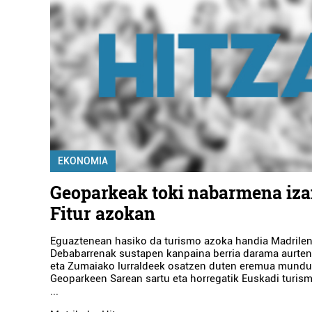
EKONOMIA
Geoparkeak toki nabarmena iz
Fitur azokan
Eguaztenean hasiko da turismo azoka handia Madrilen
Debabarrenak sustapen kanpaina berria darama aurten
eta Zumaiako lurraldeek osatzen duten eremua mundu
Geoparkeen Sarean sartu eta horregatik Euskadi turism
...