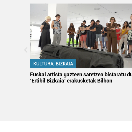
KULTURA, BIZKAIA
na
Euskal artista gazteen saretzea bistaratu d
‘Ertibil Bizkaia’ erakusketak Bilbon