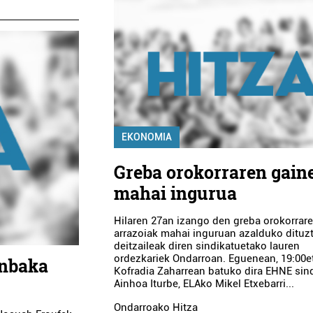
EKONOMIA
Greba orokorraren gain
mahai ingurua
Hilaren 27an izango den greba orokorrar
arrazoiak mahai inguruan azalduko dituz
deitzaileak diren sindikatuetako lauren
ordezkariek Ondarroan. Eguenean, 19:00e
anbaka
Kofradia Zaharrean batuko dira EHNE sin
Ainhoa Iturbe, ELAko Mikel Etxebarri...
Ondarroako Hitza