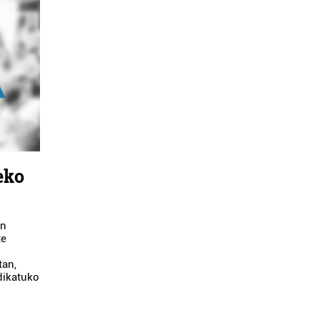
eko
en
te
tan,
dikatuko