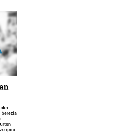
ean
oako
 berezia
o
Aurten
zo ipini