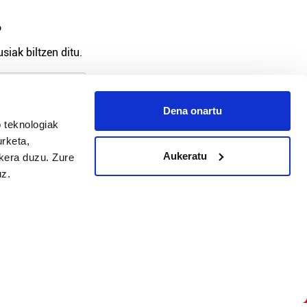
?
siak biltzen ditu.
Dena onartu
arpidetu
 teknologiak
urketa,
Aukeratu
ukera duzu. Zure
uz.
Argitalpen politika
Aniztasun politika
Pribatutasun politika
Cookieak
arako zure ekarpena
 cookieak