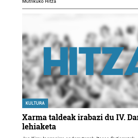
Mutrikuko Hitza
KULTURA
Xarma taldeak irabazi du IV. D
lehiaketa