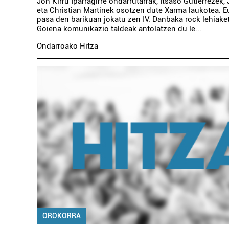
Jon Kirru Iparragirre ondarrutarrak, Itsaso Gutierrezek
eta Christian Martinek osotzen dute Xarma laukotea. Eu
pasa den barikuan jokatu zen IV. Danbaka rock lehiaket
Goiena komunikazio taldeak antolatzen du le...
Ondarroako Hitza
OROKORRA