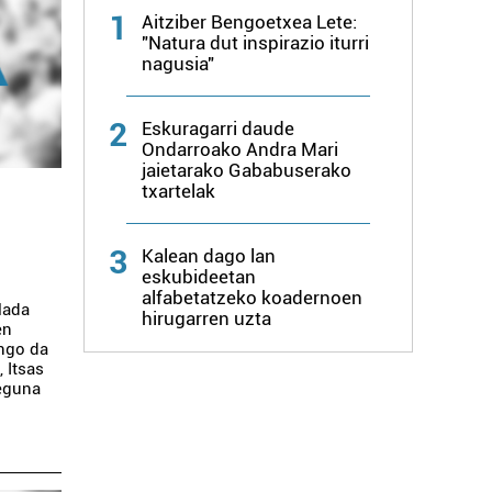
1
Aitziber Bengoetxea Lete:
"Natura dut inspirazio iturri
nagusia"
2
Eskuragarri daude
Ondarroako Andra Mari
jaietarako Gababuserako
txartelak
3
Kalean dago lan
eskubideetan
alfabetatzeko koadernoen
lada
hirugarren uzta
en
ango da
 Itsas
 eguna