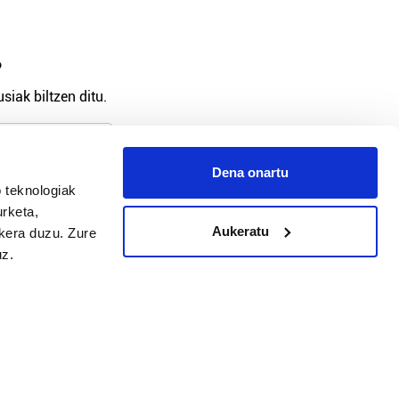
?
siak biltzen ditu.
Dena onartu
 teknologiak
arpidetu
urketa,
Aukeratu
ukera duzu. Zure
uz.
Argitalpen politika
Aniztasun politika
Pribatutasun politika
Cookieak
arako zure ekarpena