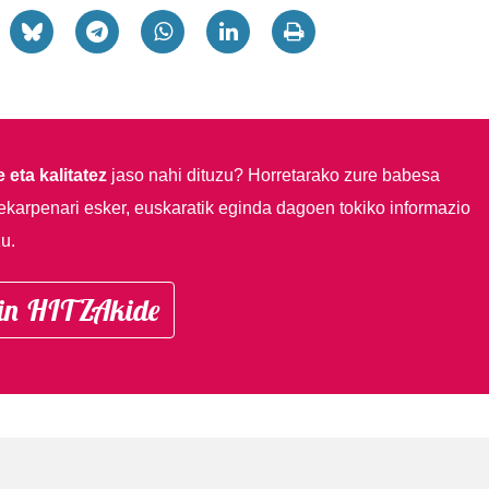
 eta kalitatez
jaso nahi dituzu?
Horretarako zure babesa
ekarpenari esker, euskaratik eginda dagoen tokiko informazio
u.
in HITZAkide