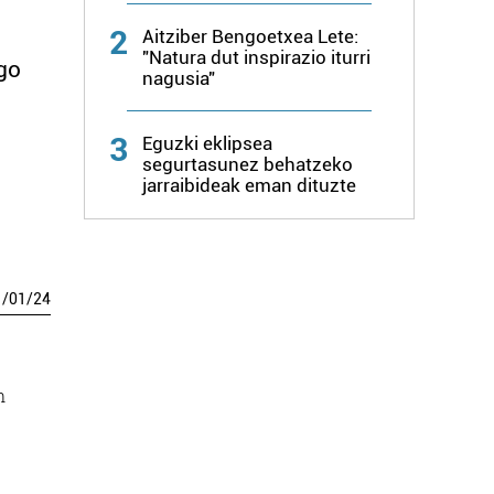
2
Aitziber Bengoetxea Lete:
"Natura dut inspirazio iturri
go
nagusia"
3
Eguzki eklipsea
segurtasunez behatzeko
jarraibideak eman dituzte
1
/
01
/
24
n