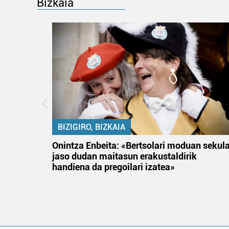
Bizkaia
BIZIGIRO, BIZKAIA
na
Onintza Enbeita: «Bertsolari moduan sekul
jaso dudan maitasun erakustaldirik
handiena da pregoilari izatea»