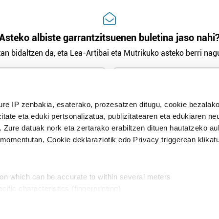
Asteko albiste garrantzitsuenen buletina jaso nahi
an bidaltzen da, eta Lea-Artibai eta Mutrikuko asteko berri nagu
n Politika
irakurri eta onartzen dut.
ure IP zenbakia, esaterako, prozesatzen ditugu, cookie bezalako
H
itate eta eduki pertsonalizatua, publizitatearen eta edukiaren ne
. Zure datuak nork eta zertarako erabiltzen dituen hautatzeko a
omentutan, Cookie deklaraziotik edo Privacy triggerean klikat
Publizitatea
ion which can be accurate to within several meters
in
cific characteristics (fingerprinting)
d and set your preferences in the
details section
.
aratik, modu librean kontatzea da gure eginkizuna. Horret