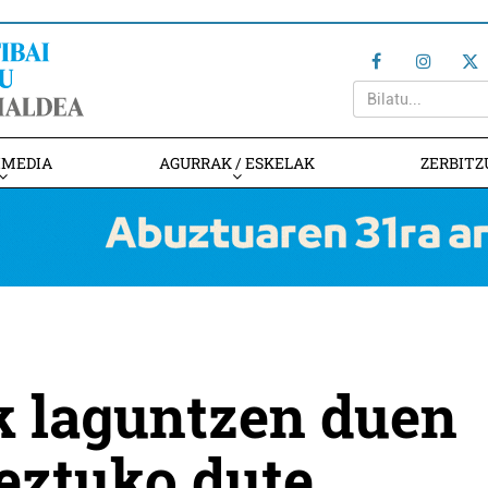
IMEDIA
AGURRAK / ESKELAK
ZERBITZ
 laguntzen duen
eztuko dute