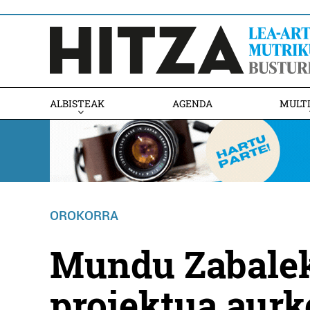
ALBISTEAK
AGENDA
MULT
OROKORRA
Mundu Zabalek
proiektua aurk