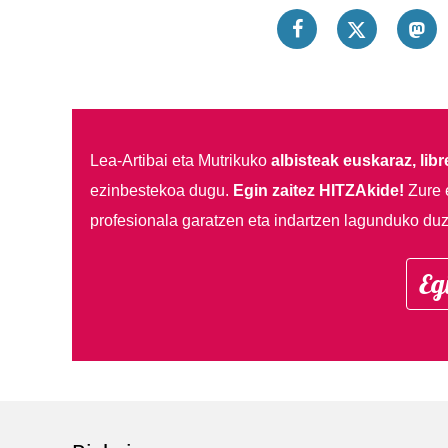
Lea-Artibai eta Mutrikuko
albisteak euskaraz, libre
ezinbestekoa dugu.
Egin zaitez HITZAkide!
Zure 
profesionala garatzen eta indartzen lagunduko duz
Eg