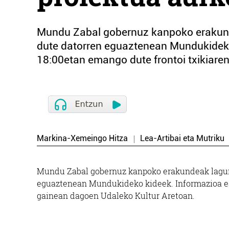
Mundu Zabal gobernuz kanpoko erakund
dute datorren eguaztenean Mundukideko
18:00etan emango dute frontoi txikiare
Markina-Xemeingo Hitza
Lea-Artibai eta Mutriku
Mundu Zabal gobernuz kanpoko erakundeak lagun
eguaztenean Mundukideko kideek. Informazioa esk
gainean dagoen Udaleko Kultur Aretoan.