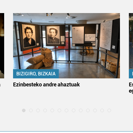
BIZIGIRO, BIZKAIA
a
Ezinbesteko andre ahaztuak
E
e