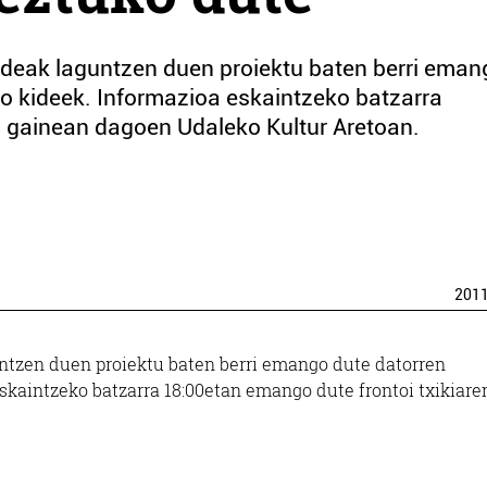
eak laguntzen duen proiektu baten berri eman
 kideek. Informazioa eskaintzeko batzarra
n gainean dagoen Udaleko Kultur Aretoan.
201
tzen duen proiektu baten berri emango dute datorren
aintzeko batzarra 18:00etan emango dute frontoi txikiare