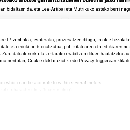
Asteko albiste garrantzitsuenen buletina jaso nahi
an bidaltzen da, eta Lea-Artibai eta Mutrikuko asteko berri nagu
n Politika
irakurri eta onartzen dut.
ure IP zenbakia, esaterako, prozesatzen ditugu, cookie bezalako
H
itate eta eduki pertsonalizatua, publizitatearen eta edukiaren ne
. Zure datuak nork eta zertarako erabiltzen dituen hautatzeko a
omentutan, Cookie deklaraziotik edo Privacy triggerean klikat
Publizitatea
ion which can be accurate to within several meters
in
cific characteristics (fingerprinting)
d and set your preferences in the
details section
.
aratik, modu librean kontatzea da gure eginkizuna. Horret
intzoena da HITZAkide egitea.
n ditugu, zure IP zenbakia, besteak beste, teknologia erabiliz,
Babesleak:
, iragarkiak eta edukia neurtzeko, jendeari buruzko informazioa b
abiltzen dituen hauta dezakezu.