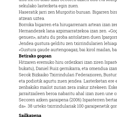
sekulako lasterketa egin zuen.
Haseratik jarri zen Murgoitio buruan. Bigarren bi
atzean uztea.
Borroka bigarren eta hirugarrenarn artean izan z
Hernandezek lana azpimarratzekoa izan zen. «Gogo
genuen», aitatu du proba antolatzen duen Ipargor
Jendea gustura gelditu zen txirrindularien lehiaga
«Gustura gaude aurtengoagaz, bai kirol mailan, ba
Betirako gogoan
Hitzaren eremuko hiru ordezkari izan ziren Ispast
bukatu), Daniel Ruiz gernikarra, eta omendua izan
Secok Bizkaiko Txirrindulari Federazioren, Busturi
eta podiotik agurtu zuen jendea. Lasterketan ere
zenbakiko mailot zurian zera irakur zitekeen: Esk
jarraitzaileen beroa nabaritu ahal izan zuen une o
Secoren azken garaipena (2006) Ispasterren berta
da». 38 urteko txirrindulariak 100 garaipenetik gor
Sailkapena