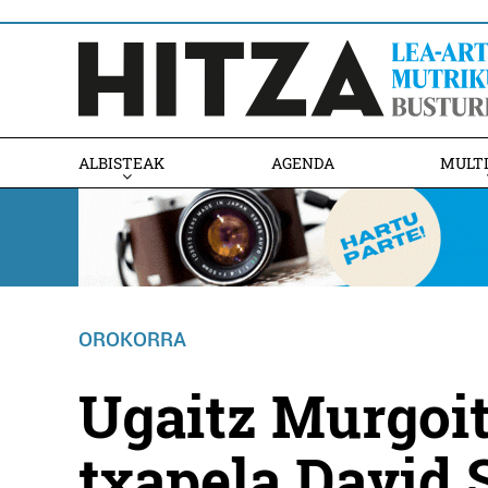
ALBISTEAK
AGENDA
MULT
OROKORRA
Ugaitz Murgoit
txapela David 