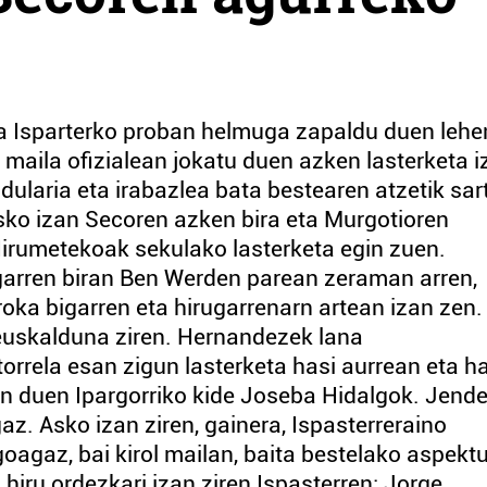
da Isparterko proban helmuga zapaldu duen lehe
, maila ofizialean jokatu duen azken lasterketa 
indularia eta irabazlea bata bestearen atzetik sar
asko izan Secoren azken bira eta Murgotioren
irumetekoak sekulako lasterketa egin zuen.
igarren biran Ben Werden parean zeraman arren,
roka bigarren eta hirugarrenarn artean izan zen.
euskalduna ziren. Hernandezek lana
rrela esan zigun lasterketa hasi aurrean eta h
en duen Ipargorriko kide Joseba Hidalgok. Jend
gaz. Asko izan ziren, gainera, Ispasterreraino
agaz, bai kirol mailan, baita bestelako aspekt
hiru ordezkari izan ziren Ispasterren: Jorge