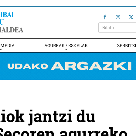
IMEDIA
AGURRAK / ESKELAK
ZERBITZ
iok jantzi du
Secoren agurreko