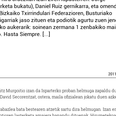
erketa bukatu), Daniel Ruiz gernikarra, eta omen
Bizkaiko Txirrindulari Federazioren, Busturiako
oigarriak jaso zituen eta podiotik agurtu zuen je
ako aukerarik: soinean zermana 1 zenbakiko mai
. Hasta Siempre. [...]
201
itz Murgoitio izan da Isparterko proban helmuga zapaldu d
. David Secorentzat, ostera, maila ofizialean jokatu duen az
irabazlea bata bestearen atzetik sartu dira helmugan. Izan er
gotioren lasterketa amaiera banandu dituenak. Hirumeteko