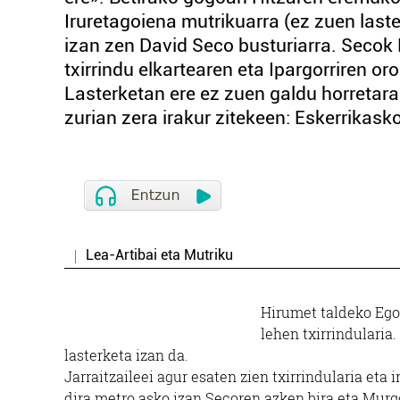
Iruretagoiena mutrikuarra (ez zuen last
izan zen David Seco busturiarra. Secok 
txirrindu elkartearen eta Ipargorriren or
Lasterketan ere ez zuen galdu horretar
zurian zera irakur zitekeen: Eskerrikasko
Lea-Artibai eta Mutriku
Hirumet taldeko Ego
lehen txirrindularia
lasterketa izan da.
Jarraitzaileei agur esaten zien txirrindularia eta 
dira metro asko izan Secoren azken bira eta Mur