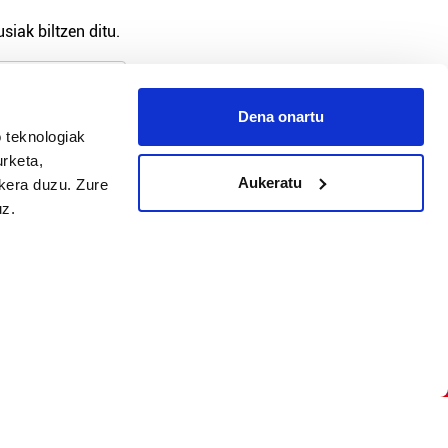
?
siak biltzen ditu.
Dena onartu
 teknologiak
arpidetu
urketa,
Aukeratu
ukera duzu. Zure
uz.
Argitalpen politika
Aniztasun politika
Pribatutasun politika
Cookieak
arako zure ekarpena
 cookieak
iltzeko eta