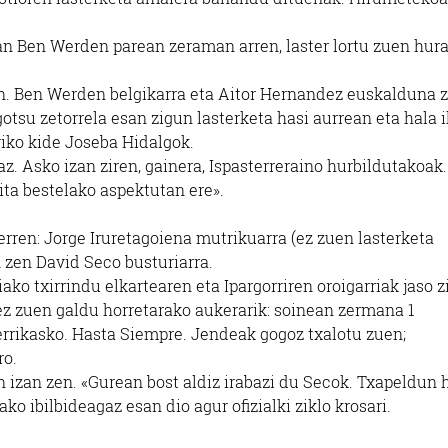
ran Ben Werden parean zeraman arren, laster lortu zuen hur
en. Ben Werden belgikarra eta Aitor Hernandez euskalduna z
tsu zetorrela esan zigun lasterketa hasi aurrean eta hala i
riko kide Joseba Hidalgok.
z. Asko izan ziren, gainera, Ispasterreraino hurbildutakoak.
ita bestelako aspektutan ere».
erren: Jorge Iruretagoiena mutrikuarra (ez zuen lasterketa
 zen David Seco busturiarra.
ako txirrindu elkartearen eta Ipargorriren oroigarriak jaso z
 ez zuen galdu horretarako aukerarik: soinean zermana 1
errikasko. Hasta Siempre. Jendeak gogoz txalotu zuen;
ro.
n izan zen. «Gurean bost aldiz irabazi du Secok. Txapeldun 
ako ibilbideagaz esan dio agur ofizialki ziklo krosari.