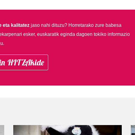
 eta kalitatez
jaso nahi dituzu?
Horretarako zure babesa
ekarpenari esker, euskaratik eginda dagoen tokiko informazio
u.
in HITZAkide