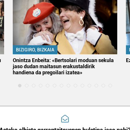
BIZIGIRO, BIZKAIA
u
Onintza Enbeita: «Bertsolari moduan sekula
E
jaso dudan maitasun erakustaldirik
handiena da pregoilari izatea»