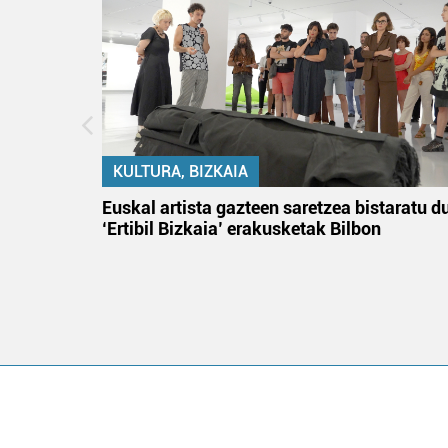
KULTURA, BIZKAIA
na
Euskal artista gazteen saretzea bistaratu d
‘Ertibil Bizkaia’ erakusketak Bilbon