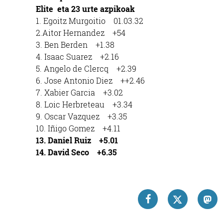
Elite eta 23 urte azpikoak
1. Egoitz Murgoitio 01.03.32
2.Aitor Hernandez +54
3. Ben Berden +1.38
4. Isaac Suarez +2.16
5. Angelo de Clercq +2.39
6. Jose Antonio Diez ++2.46
7. Xabier Garcia +3.02
8. Loic Herbreteau +3.34
9. Oscar Vazquez +3.35
10. Iñigo Gomez +4.11
13. Daniel Ruiz +5.01
14. David Seco +6.35