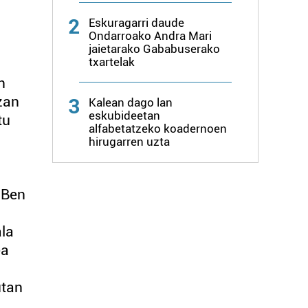
2
Eskuragarri daude
Ondarroako Andra Mari
jaietarako Gababuserako
txartelak
n
izan
3
Kalean dago lan
eskubideetan
tu
alfabetatzeko koadernoen
hirugarren uzta
 Ben
ala
ea
utan