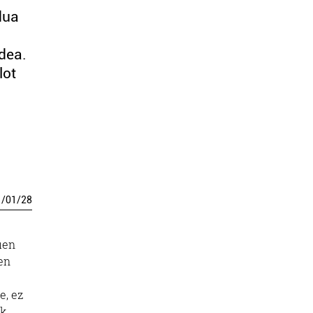
dua
ndea.
lot
1
/
01
/
28
uen
ken
e, ez
ak