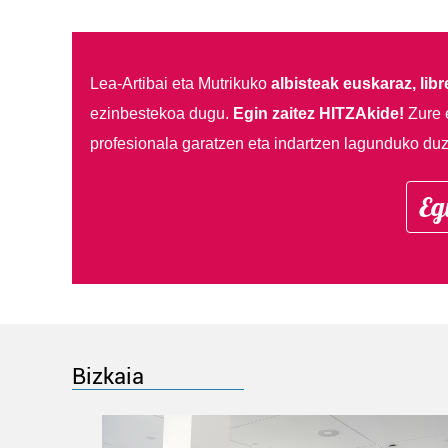
Lea-Artibai eta Mutrikuko
albisteak euskaraz, libre
ezinbestekoa dugu.
Egin zaitez HITZAkide!
Zure 
profesionala garatzen eta indartzen lagunduko duz
Eg
Bizkaia