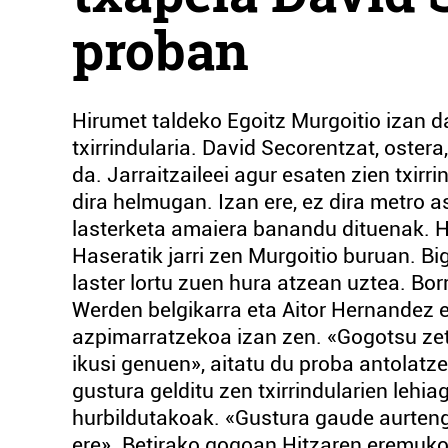
proban
Hirumet taldeko Egoitz Murgoitio izan 
txirrindularia. David Secorentzat, ostera
da. Jarraitzaileei agur esaten zien txirr
dira helmugan. Izan ere, ez dira metro 
lasterketa amaiera banandu dituenak. H
Haseratik jarri zen Murgoitio buruan. B
laster lortu zuen hura atzean uztea. Bor
Werden belgikarra eta Aitor Hernandez 
azpimarratzekoa izan zen. «Gogotsu zeto
ikusi genuen», aitatu du proba antolatz
gustura gelditu zen txirrindularien lehia
hurbildutakoak. «Gustura gaude aurtengo
ere». Betirako gogoan Hitzaren eremuko 