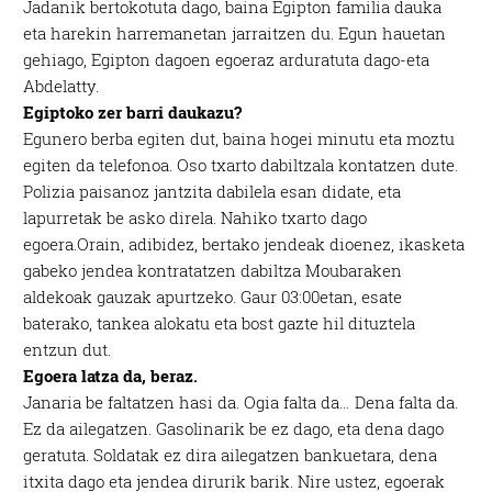
Jadanik bertokotuta dago, baina Egipton familia dauka
eta harekin harremanetan jarraitzen du. Egun hauetan
gehiago, Egipton dagoen egoeraz arduratuta dago-eta
Abdelatty.
Egiptoko zer barri daukazu?
Egunero berba egiten dut, baina hogei minutu eta moztu
egiten da telefonoa. Oso txarto dabiltzala kontatzen dute.
Polizia paisanoz jantzita dabilela esan didate, eta
lapurretak be asko direla. Nahiko txarto dago
egoera.Orain, adibidez, bertako jendeak dioenez, ikasketa
gabeko jendea kontratatzen dabiltza Moubaraken
aldekoak gauzak apurtzeko. Gaur 03:00etan, esate
baterako, tankea alokatu eta bost gazte hil dituztela
entzun dut.
Egoera latza da, beraz.
Janaria be faltatzen hasi da. Ogia falta da… Dena falta da.
Ez da ailegatzen. Gasolinarik be ez dago, eta dena dago
geratuta. Soldatak ez dira ailegatzen bankuetara, dena
itxita dago eta jendea dirurik barik. Nire ustez, egoerak