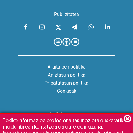
Publizitatea
Argitalpen politika
Aniztasun politika
Pribatutasun politika
Cookieak
Babesleak:
Tokiko informazioa profesionaltasunez eta euskaratik,
modu librean kontatzea da gure eginkizuna.
Horretarako zure ekarpena beharrezkoa da, eta ongi