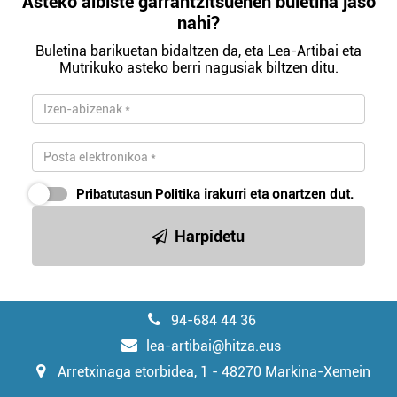
Asteko albiste garrantzitsuenen buletina jaso
nahi?
Buletina barikuetan bidaltzen da, eta Lea-Artibai eta
Mutrikuko asteko berri nagusiak biltzen ditu.
Pribatutasun Politika
irakurri eta onartzen dut.
Harpidetu
94-684 44 36
lea-artibai@hitza.eus
Arretxinaga etorbidea, 1 - 48270 Markina-Xemein