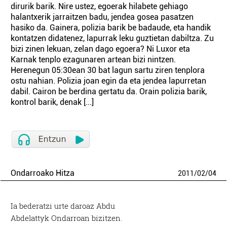
dirurik barik. Nire ustez, egoerak hilabete gehiago
halantxerik jarraitzen badu, jendea gosea pasatzen
hasiko da. Gainera, polizia barik be badaude, eta handik
kontatzen didatenez, lapurrak leku guztietan dabiltza. Zu
bizi zinen lekuan, zelan dago egoera? Ni Luxor eta
Karnak tenplo ezagunaren artean bizi nintzen.
Herenegun 05:30ean 30 bat lagun sartu ziren tenplora
ostu nahian. Polizia joan egin da eta jendea lapurretan
dabil. Cairon be berdina gertatu da. Orain polizia barik,
kontrol barik, denak [...]
Ondarroako Hitza
2011
/
02
/
04
Ia bederatzi urte daroaz Abdu
Abdelattyk Ondarroan bizitzen.