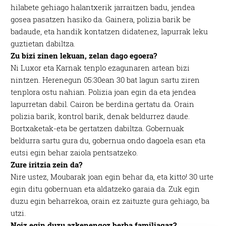
hilabete gehiago halantxerik jarraitzen badu, jendea
gosea pasatzen hasiko da. Gainera, polizia barik be
badaude, eta handik kontatzen didatenez, lapurrak leku
guztietan dabiltza.
Zu bizi zinen lekuan, zelan dago egoera?
Ni Luxor eta Karnak tenplo ezagunaren artean bizi
nintzen. Herenegun 05:30ean 30 bat lagun sartu ziren
tenplora ostu nahian. Polizia joan egin da eta jendea
lapurretan dabil. Cairon be berdina gertatu da. Orain
polizia barik, kontrol barik, denak beldurrez daude.
Bortxaketak-eta be gertatzen dabiltza. Gobernuak
beldurra sartu gura du, gobernua ondo dagoela esan eta
eutsi egin behar zaiola pentsatzeko.
Zure iritzia zein da?
Nire ustez, Moubarak joan egin behar da, eta kitto! 30 urte
egin ditu gobernuan eta aldatzeko garaia da. Zuk egin
duzu egin beharrekoa, orain ez zaituzte gura gehiago, ba
utzi.
Noiz egin duzu azkenengoz berba familiagaz?