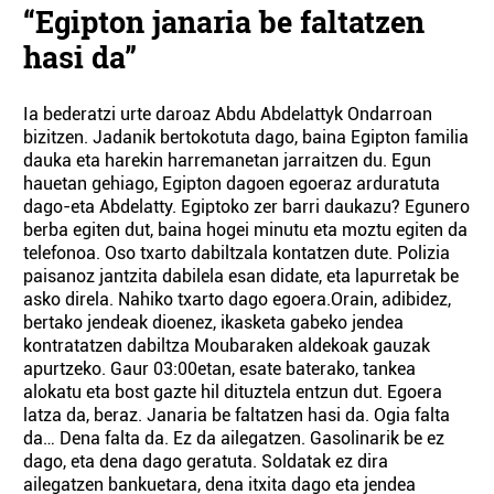
“Egipton janaria be faltatzen
hasi da”
Ia bederatzi urte daroaz Abdu Abdelattyk Ondarroan
bizitzen. Jadanik bertokotuta dago, baina Egipton familia
dauka eta harekin harremanetan jarraitzen du. Egun
hauetan gehiago, Egipton dagoen egoeraz arduratuta
dago-eta Abdelatty. Egiptoko zer barri daukazu? Egunero
berba egiten dut, baina hogei minutu eta moztu egiten da
telefonoa. Oso txarto dabiltzala kontatzen dute. Polizia
paisanoz jantzita dabilela esan didate, eta lapurretak be
asko direla. Nahiko txarto dago egoera.Orain, adibidez,
bertako jendeak dioenez, ikasketa gabeko jendea
kontratatzen dabiltza Moubaraken aldekoak gauzak
apurtzeko. Gaur 03:00etan, esate baterako, tankea
alokatu eta bost gazte hil dituztela entzun dut. Egoera
latza da, beraz. Janaria be faltatzen hasi da. Ogia falta
da… Dena falta da. Ez da ailegatzen. Gasolinarik be ez
dago, eta dena dago geratuta. Soldatak ez dira
ailegatzen bankuetara, dena itxita dago eta jendea