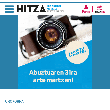
Sartu
OROKORRA