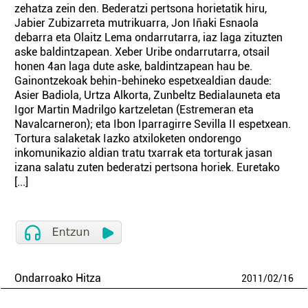
zehatza zein den. Bederatzi pertsona horietatik hiru,
Jabier Zubizarreta mutrikuarra, Jon Iñaki Esnaola
debarra eta Olaitz Lema ondarrutarra, iaz laga zituzten
aske baldintzapean. Xeber Uribe ondarrutarra, otsail
honen 4an laga dute aske, baldintzapean hau be.
Gainontzekoak behin-behineko espetxealdian daude:
Asier Badiola, Urtza Alkorta, Zunbeltz Bedialauneta eta
Igor Martin Madrilgo kartzeletan (Estremeran eta
Navalcarneron); eta Ibon Iparragirre Sevilla II espetxean.
Tortura salaketak Iazko atxiloketen ondorengo
inkomunikazio aldian tratu txarrak eta torturak jasan
izana salatu zuten bederatzi pertsona horiek. Euretako
[...]
Ondarroako Hitza
2011
/
02
/
16