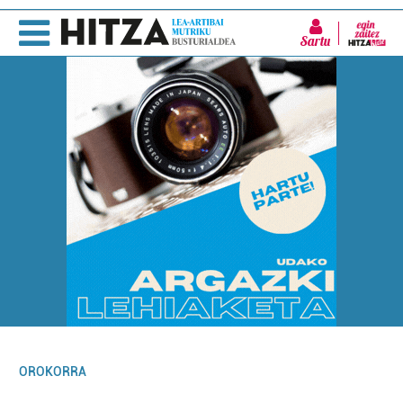
Sartu
OROKORRA