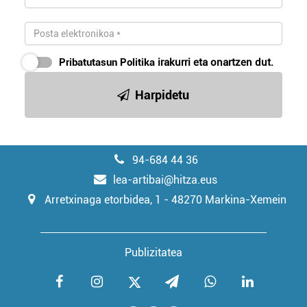
Pribatutasun Politika
irakurri eta onartzen dut.
Harpidetu
94-684 44 36
lea-artibai@hitza.eus
Arretxinaga etorbidea, 1 - 48270 Markina-Xemein
Publizitatea