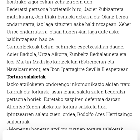
kontrako zigor eskari zehatza zein den.
Bederatzi pertsona horietatik hiru, Jabier Zubizarreta
mutrikuarra, Jon Iñaki Esnaola debarra eta Olaitz Lema
ondarrutarra, iaz laga zituzten aske baldintzapean. Xeber
Uribe ondarrutarra, otsail honen 4an laga dute aske,
baldintzapean hau be.
Gainontzekoak behin-behineko espetxealdian daude:
Asier Badiola, Urtza Alkorta, Zunbeltz Bedialauneta eta
Igor Martin Madrilgo kartzeletan (Estremeran eta
Navalcarneron); eta Ibon Iparragirre Sevilla II espetxean.
Tortura salaketak
Iazko atxiloketen ondorengo inkomunikazio aldian tratu
txarrak eta torturak jasan izana salatu zuten bederatzi
pertsona horiek. Euretako zazpiren defentsa daroan
Alfontso Zenon abokatua tortura salaketa hori
ipintzearren salatu zuen, ordea, Rodolfo Ares Herrizaingo
sailburuak.
«Momentu honetan atxilotu guztien tortura salaketak
tramitean daude. Batzuk artxibatzeko eskaria egon izan