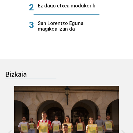
2
datuen atalean. Edozein unetan alda edo ken dezakezu
Ez dago etxea modukorik
zure baimena Cookieen adierazpenean.
3
San Lorentzo Eguna
Webgune honek cookie propioak eta hirugarrenen cookie-
magikoa izan da
fitxategiak erabiltzen ditu. Zure esperientzia eta
zerbitzuak hobetzeko asmoz, cookie teknologiaz
baliatzen gara. Ohar hau onartuz gero, teknologia hori
erabiltzeko baimen esplizitua ematen diguzu.
Gehiago
irakurri
Bizkaia