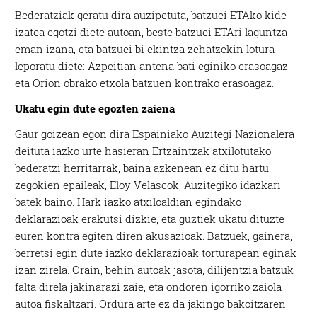
Bederatziak geratu dira auzipetuta, batzuei ETAko kide
izatea egotzi diete autoan, beste batzuei ETAri laguntza
eman izana, eta batzuei bi ekintza zehatzekin lotura
leporatu diete: Azpeitian antena bati eginiko erasoagaz
eta Orion obrako etxola batzuen kontrako erasoagaz.
Ukatu egin dute egozten zaiena
Gaur goizean egon dira Espainiako Auzitegi Nazionalera
deituta iazko urte hasieran Ertzaintzak atxilotutako
bederatzi herritarrak, baina azkenean ez ditu hartu
zegokien epaileak, Eloy Velascok, Auzitegiko idazkari
batek baino. Hark iazko atxiloaldian egindako
deklarazioak erakutsi dizkie, eta guztiek ukatu dituzte
euren kontra egiten diren akusazioak. Batzuek, gainera,
berretsi egin dute iazko deklarazioak torturapean eginak
izan zirela. Orain, behin autoak jasota, dilijentzia batzuk
falta direla jakinarazi zaie, eta ondoren igorriko zaiola
autoa fiskaltzari. Ordura arte ez da jakingo bakoitzaren