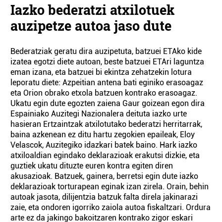
Iazko bederatzi atxilotuek
auzipetze autoa jaso dute
Bederatziak geratu dira auzipetuta, batzuei ETAko kide
izatea egotzi diete autoan, beste batzuei ETAri laguntza
eman izana, eta batzuei bi ekintza zehatzekin lotura
leporatu diete: Azpeitian antena bati eginiko erasoagaz
eta Orion obrako etxola batzuen kontrako erasoagaz.
Ukatu egin dute egozten zaiena Gaur goizean egon dira
Espainiako Auzitegi Nazionalera deituta iazko urte
hasieran Ertzaintzak atxilotutako bederatzi herritarrak,
baina azkenean ez ditu hartu zegokien epaileak, Eloy
Velascok, Auzitegiko idazkari batek baino. Hark iazko
atxiloaldian egindako deklarazioak erakutsi dizkie, eta
guztiek ukatu dituzte euren kontra egiten diren
akusazioak. Batzuek, gainera, berretsi egin dute iazko
deklarazioak torturapean eginak izan zirela. Orain, behin
autoak jasota, dilijentzia batzuk falta direla jakinarazi
zaie, eta ondoren igorriko zaiola autoa fiskaltzari. Ordura
arte ez da jakingo bakoitzaren kontrako zigor eskari