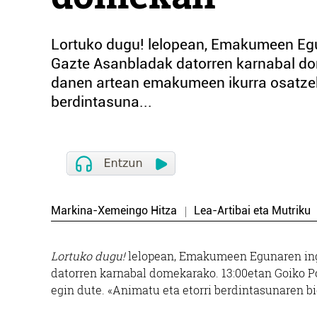
Lortuko dugu! lelopean, Emakumeen Eg
Gazte Asanbladak datorren karnabal do
danen artean emakumeen ikurra osatzeko
berdintasuna...
Markina-Xemeingo Hitza
Lea-Artibai eta Mutriku
Lortuko dugu!
lelopean, Emakumeen Egunaren ing
datorren karnabal domekarako. 13:00etan Goiko P
egin dute. «Animatu eta etorri berdintasunaren bi