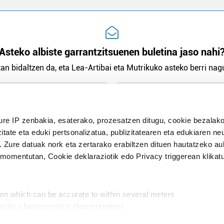
Asteko albiste garrantzitsuenen buletina jaso nahi
an bidaltzen da, eta Lea-Artibai eta Mutrikuko asteko berri nagu
n Politika
irakurri eta onartzen dut.
ure IP zenbakia, esaterako, prozesatzen ditugu, cookie bezalako
H
itate eta eduki pertsonalizatua, publizitatearen eta edukiaren ne
. Zure datuak nork eta zertarako erabiltzen dituen hautatzeko a
omentutan, Cookie deklaraziotik edo Privacy triggerean klikat
Publizitatea
ion which can be accurate to within several meters
in
cific characteristics (fingerprinting)
d and set your preferences in the
details section
.