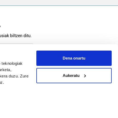
?
siak biltzen ditu.
Dena onartu
 teknologiak
arpidetu
urketa,
Aukeratu
ukera duzu. Zure
uz.
Argitalpen politika
Aniztasun politika
Pribatutasun politika
Cookieak