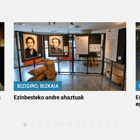
BIZIGIRO, BIZKAIA
a
Ezinbesteko andre ahaztuak
E
e