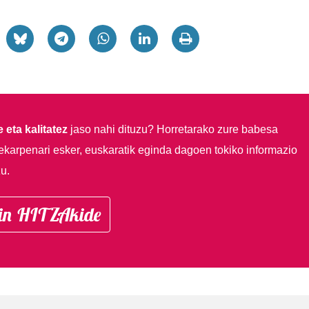
 eta kalitatez
jaso nahi dituzu?
Horretarako zure babesa
ekarpenari esker, euskaratik eginda dagoen tokiko informazio
u.
in HITZAkide