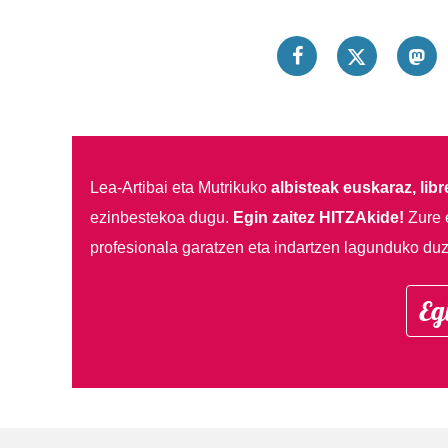
Lea-Artibai eta Mutrikuko
albisteak euskaraz, libre
ezinbestekoa dugu.
Egin zaitez HITZAkide!
Zure 
profesionala garatzen eta indartzen lagunduko duz
Eg