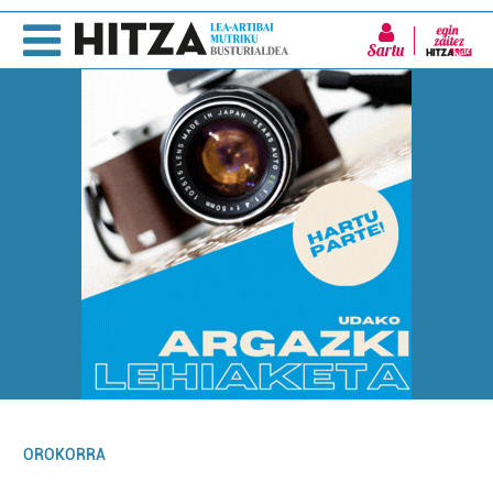
Sartu
OROKORRA