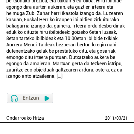
pertsonako prezioa, eta txikian 5 eurokoa. Hiru ibilbide
egongo dira aurten aukeran, eta guztien irteera eta
helmuga Zubi Zahar herri ikastola izango da. Luzearen
kasuan, Euskal Herriko iraupen ibilaldien zirkuiturako
baliagarria izango da, gainera. Irteera ordu desberdinak
edukiko dituzte hiru ibilbideek: goizeko 6etan luzeak,
8etan tarteko ibilbideak eta 10:00etan ibilbide txikiak.
Aurrera Mendi Taldeak bezperan berton lo egin nahi
dutenentzako gelak be prestatuko ditu, eta gosariak
emongo ditu irteera puntuan. Dutxatzeko aukera be
egongo da amaieran. Martxan gerta daitezkeen istripu,
zauritze edo objektuak galtzearen ardura, ostera, ez da
izango antolatzaileena, [...]
Ondarroako Hitza
2011
/
03
/
21