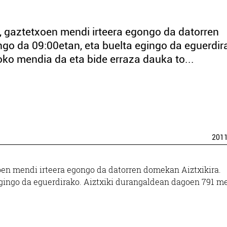
, gaztetxoen mendi irteera egongo da datorren
engo da 09:00etan, eta buelta egingo da eguerdir
ko mendia da eta bide erraza dauka to...
201
oen mendi irteera egongo da datorren domekan Aiztxikira.
 egingo da eguerdirako. Aiztxiki durangaldean dagoen 791 m