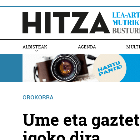
ALBISTEAK
AGENDA
MULT
OROKORRA
Ume eta gaztet
igoko dira