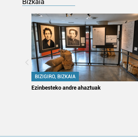
Bizkaia
BIZIGIRO, BIZKAIA
ko itun
Ezinbesteko andre ahaztuak