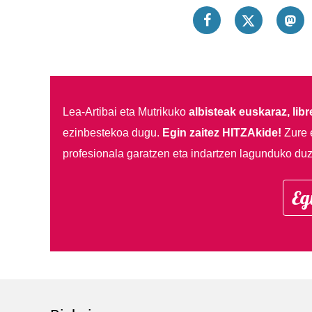
Lea-Artibai eta Mutrikuko
albisteak euskaraz, libre
ezinbestekoa dugu.
Egin zaitez HITZAkide!
Zure 
profesionala garatzen eta indartzen lagunduko duz
Eg