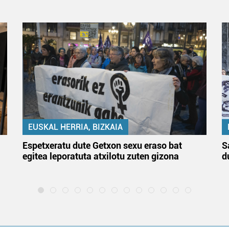
EUSKAL HERRIA, BIZKAIA
Espetxeratu dute Getxon sexu eraso bat
S
egitea leporatuta atxilotu zuten gizona
d