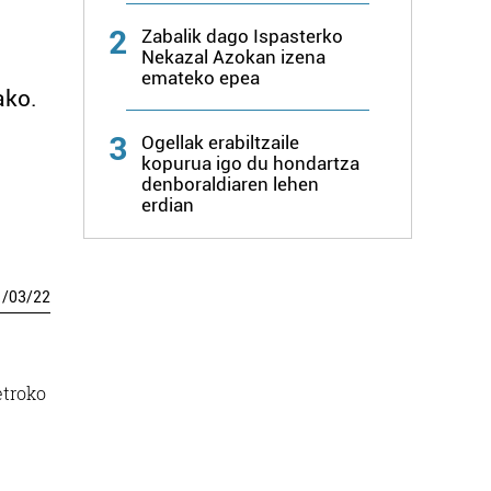
2
Zabalik dago Ispasterko
Nekazal Azokan izena
emateko epea
ako.
3
Ogellak erabiltzaile
kopurua igo du hondartza
denboraldiaren lehen
erdian
1
/
03
/
22
etroko