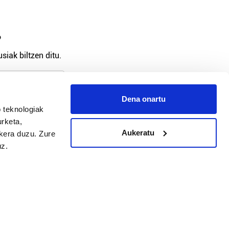
?
siak biltzen ditu.
Dena onartu
 teknologiak
arpidetu
urketa,
Aukeratu
ukera duzu. Zure
uz.
Argitalpen politika
Aniztasun politika
Pribatutasun politika
Cookieak
arako zure ekarpena