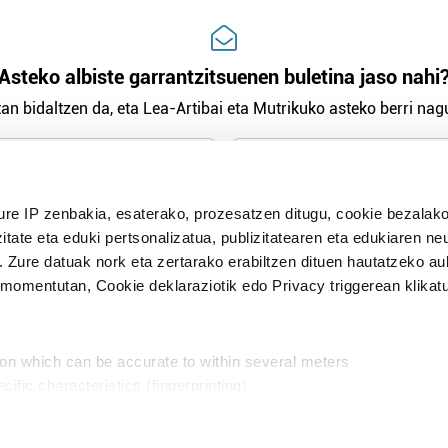
Asteko albiste garrantzitsuenen buletina jaso nahi
an bidaltzen da, eta Lea-Artibai eta Mutrikuko asteko berri nagu
n Politika
irakurri eta onartzen dut.
ure IP zenbakia, esaterako, prozesatzen ditugu, cookie bezalako
H
itate eta eduki pertsonalizatua, publizitatearen eta edukiaren ne
. Zure datuak nork eta zertarako erabiltzen dituen hautatzeko a
omentutan, Cookie deklaraziotik edo Privacy triggerean klikat
Publizitatea
ion which can be accurate to within several meters
in
cific characteristics (fingerprinting)
d and set your preferences in the
details section
.
aratik, modu librean kontatzea da gure eginkizuna. Horret