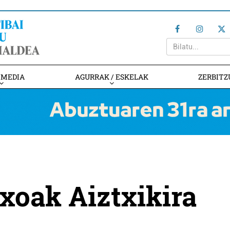
IMEDIA
AGURRAK / ESKELAK
ZERBITZ
xoak Aiztxikira