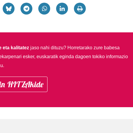
 eta kalitatez
jaso nahi dituzu?
Horretarako zure babesa
ekarpenari esker, euskaratik eginda dagoen tokiko informazio
u.
in HITZAkide