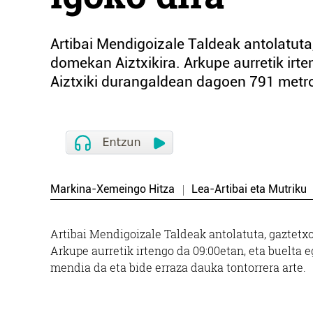
Artibai Mendigoizale Taldeak antolatuta
domekan Aiztxikira. Arkupe aurretik irt
Aiztxiki durangaldean dagoen 791 metro
Markina-Xemeingo Hitza
Lea-Artibai eta Mutriku
Artibai Mendigoizale Taldeak antolatuta, gaztetx
Arkupe aurretik irtengo da 09:00etan, eta buelta
mendia da eta bide erraza dauka tontorrera arte.