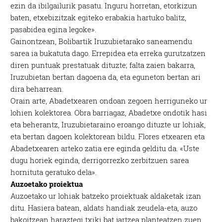
ezin da ibilgailurik pasatu. Inguru horretan, etorkizun
baten, etxebizitzak egiteko erabakia hartuko balitz,
pasabidea egina legoke».
Gainontzean, Bolibartik Iruzubietarako saneamendu
sarea ia bukatuta dago. Errepidea eta erreka gurutzatzen
diren puntuak prestatuak dituzte; falta zaien bakarra,
Iruzubietan bertan dagoena da, eta eguneton bertan ari
dira beharrean.
Orain arte, Abadetxearen ondoan zegoen herriguneko ur
lohien kolektorea. Obra barriagaz, Abadetxe ondotik hasi
eta beherantz, Iruzubietaraino eroango dituzte ur lohiak,
eta bertan dagoen kolektorean bildu. Flores etxearen eta
Abadetxearen arteko zatia ere eginda gelditu da. «Uste
dugu horiek eginda, derrigorrezko zerbitzuen sarea
hornituta geratuko dela».
Auzoetako proiektua
Auzoetako ur lohiak batzeko proiektuak aldaketak izan
ditu. Hasiera batean, aldats handiak zeudela-eta, auzo
bakoitzean haraztegi txiki bat jartzea planteatzen zuen