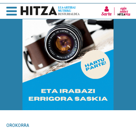
Sartu
OROKORRA