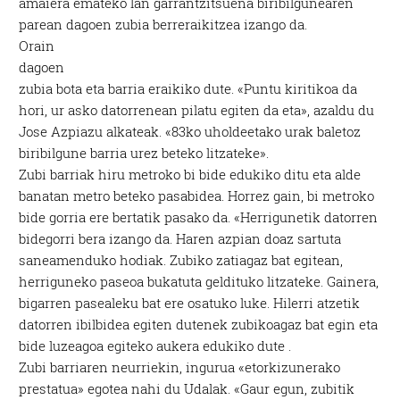
amaiera emateko lan garrantzitsuena biribilgunearen
parean dagoen zubia berreraikitzea izango da.
Orain
dagoen
zubia bota eta barria eraikiko dute. «Puntu kiritikoa da
hori, ur asko datorrenean pilatu egiten da eta», azaldu du
Jose Azpiazu alkateak. «83ko uholdeetako urak baletoz
biribilgune barria urez beteko litzateke».
Zubi barriak hiru metroko bi bide edukiko ditu eta alde
banatan metro beteko pasabidea. Horrez gain, bi metroko
bide gorria ere bertatik pasako da. «Herrigunetik datorren
bidegorri bera izango da. Haren azpian doaz sartuta
saneamenduko hodiak. Zubiko zatiagaz bat egitean,
herriguneko paseoa bukatuta geldituko litzateke. Gainera,
bigarren pasealeku bat ere osatuko luke. Hilerri atzetik
datorren ibilbidea egiten dutenek zubikoagaz bat egin eta
bide luzeagoa egiteko aukera edukiko dute .
Zubi barriaren neurriekin, ingurua «etorkizunerako
prestatua» egotea nahi du Udalak. «Gaur egun, zubitik