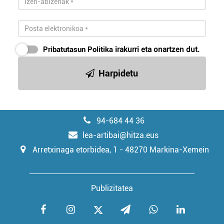
Pribatutasun Politika
irakurri eta onartzen dut.
Harpidetu
94-684 44 36
lea-artibai@hitza.eus
Arretxinaga etorbidea, 1 - 48270 Markina-Xemein
Publizitatea