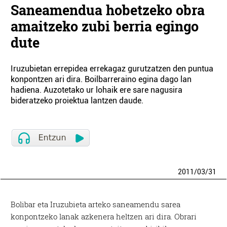
Saneamendua hobetzeko obra
amaitzeko zubi berria egingo
dute
Iruzubietan errepidea errekagaz gurutzatzen den puntua
konpontzen ari dira. Boilbarreraino egina dago lan
hadiena. Auzotetako ur lohaik ere sare nagusira
bideratzeko proiektua lantzen daude.
2011
/
03
/
31
Bolibar eta Iruzubieta arteko saneamendu sarea
konpontzeko lanak azkenera heltzen ari dira. Obrari