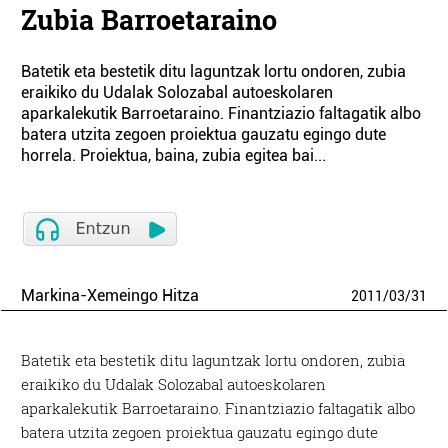
Zubia Barroetaraino
Batetik eta bestetik ditu laguntzak lortu ondoren, zubia
eraikiko du Udalak Solozabal autoeskolaren
aparkalekutik Barroetaraino. Finantziazio faltagatik albo
batera utzita zegoen proiektua gauzatu egingo dute
horrela. Proiektua, baina, zubia egitea bai...
Markina-Xemeingo Hitza
2011
/
03
/
31
Batetik eta bestetik ditu laguntzak lortu ondoren, zubia
eraikiko du Udalak Solozabal autoeskolaren
aparkalekutik Barroetaraino. Finantziazio faltagatik albo
batera utzita zegoen proiektua gauzatu egingo dute