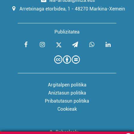
lea-artibai@hitza.eus
Arretxinaga etorbidea, 1 - 48270 Markina-Xemein
Publizitatea
Argitalpen politika
Aniztasun politika
Pribatutasun politika
Cookieak
Babesleak: