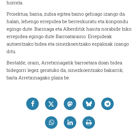
horrela.
Proiektua, baina, zubia egitea baino gehiago izango da.
halan, lehengo errepidea be berreskuratu eta konpondu
egingo dute. Barinaga eta Alberditik hasita norabide biko
errepidea egingo dute Barroataraino. Errepideak
autoentzako bidea eta oinezkoentzako espaloiak izango
ditu.
Bestalde, orain, Arretxinagatik barroetara doan bidea
bidegorri legez geratuko da, oinezkoentzako bakarrik;
baita Arretxinagako plaza be.