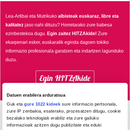
Lea-Artibai eta Mutrikuko
albisteak euskaraz, libre eta
kalitatez
jaso nahi dituzu?
Horretarako zure babesa
ezinbestekoa dugu.
Egin zaitez HITZAkide!
Zure
ekarpenari esker, euskaratik eginda dagoen tokiko
informazio profesionala garatzen eta indartzen lagunduko
duzu.
Egin HITZAkide
Datuen erabilera arduratsua
Guk eta
gure 1022 kideek
sure informacio pertsonala,
zure IP zenbakia, esaterako, prozesatzen ditugu, cookie
bezalako teknologiak erabiliz eta zure gailuko
Azken 3 egunetako irakurrienak
informazioak azitzen dugu publizitate eta eduki