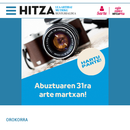
Sartu
OROKORRA