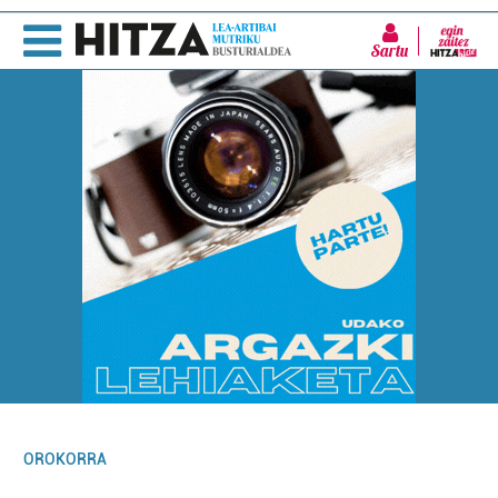
Sartu
OROKORRA