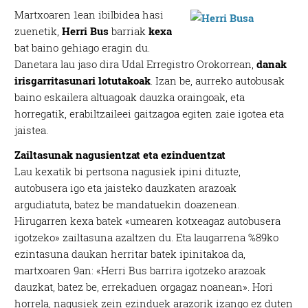
Martxoaren 1ean ibilbidea hasi
zuenetik,
Herri Bus
barriak
kexa
bat baino gehiago eragin du.
Danetara lau jaso dira Udal Erregistro Orokorrean,
danak
irisgarritasunari lotutakoak
. Izan be, aurreko autobusak
baino eskailera altuagoak dauzka oraingoak, eta
horregatik, erabiltzaileei gaitzagoa egiten zaie igotea eta
jaistea.
Zailtasunak nagusientzat eta ezinduentzat
Lau kexatik bi pertsona nagusiek ipini dituzte,
autobusera igo eta jaisteko dauzkaten arazoak
argudiatuta, batez be mandatuekin doazenean.
Hirugarren kexa batek «umearen kotxeagaz autobusera
igotzeko» zailtasuna azaltzen du. Eta laugarrena %89ko
ezintasuna daukan herritar batek ipinitakoa da,
martxoaren 9an: «Herri Bus barrira igotzeko arazoak
dauzkat, batez be, errekaduen orgagaz noanean». Hori
horrela, nagusiek zein ezinduek arazorik izango ez duten