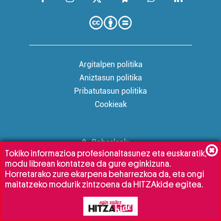
Argitalpen politika
Aniztasun politika
Pribatutasun politika
Cookieak
Babesleak:
Tokiko informazioa profesionaltasunez eta euskaratik,
modu librean kontatzea da gure eginkizuna.
Horretarako zure ekarpena beharrezkoa da, eta ongi
maitatzeko modurik zintzoena da HITZAkide egitea.