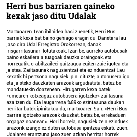
Herri bus barriaren gaineko
kexak jaso ditu Udalak
Martxoaren 1ean ibilbidea hasi zuenetik, Herri Bus
barriak kexa bat baino gehiago eragin du. Danetara lau
jaso dira Udal Erregistro Orokorrean, danak
irisgarritasunari lotutakoak. Izan be, aurreko autobusak
baino eskailera altuagoak dauzka oraingoak, eta
horregatik, erabiltzaileei gaitzagoa egiten zaie igotea eta
jaistea. Zailtasunak nagusientzat eta ezinduentzat Lau
kexatik bi pertsona nagusiek ipini dituzte, autobusera igo
eta jaisteko dauzkaten arazoak argudiatuta, batez be
mandatuekin doazenean. Hirugarren kexa batek
«umearen kotxeagaz autobusera igotzeko» zailtasuna
azaltzen du. Eta laugarrena %89ko ezintasuna daukan
herritar batek ipinitakoa da, martxoaren 9an: «Herri Bus
barrira igotzeko arazoak dauzkat, batez be, errekaduen
orgagaz noanean». Hori horrela, nagusiek zein ezinduek
arazorik izango ez duten autobusa ipintzea eskatu zuen.
Udalaren erantzuna jaso zuen azkan herritar horrek