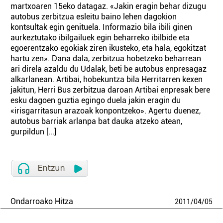
martxoaren 15eko datagaz. «Jakin eragin behar dizugu
autobus zerbitzua esleitu baino lehen dagokion
kontsultak egin genituela. Informazio bila ibili ginen
aurkeztutako ibilgailuek egin beharreko ibilbide eta
egoerentzako egokiak ziren ikusteko, eta hala, egokitzat
hartu zen». Dana dala, zerbitzua hobetzeko beharrean
ari direla azaldu du Udalak, beti be autobus enpresagaz
alkarlanean. Artibai, hobekuntza bila Herritarren kexen
jakitun, Herri Bus zerbitzua daroan Artibai enpresak bere
esku dagoen guztia egingo duela jakin eragin du
«irisgarritasun arazoak konpontzeko». Agertu duenez,
autobus barriak arlanpa bat dauka atzeko atean,
gurpildun [...]
Ondarroako Hitza
2011
/
04
/
05