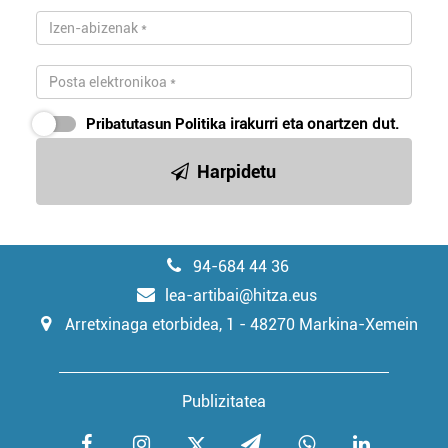
Pribatutasun Politika
irakurri eta onartzen dut.
Harpidetu
94-684 44 36
lea-artibai@hitza.eus
Arretxinaga etorbidea, 1 - 48270 Markina-Xemein
Publizitatea