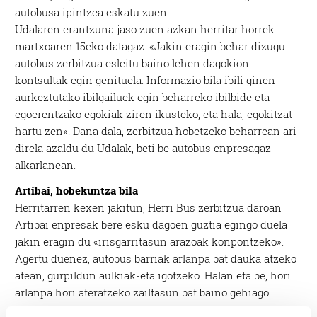
autobusa ipintzea eskatu zuen.
Udalaren erantzuna jaso zuen azkan herritar horrek
martxoaren 15eko datagaz. «Jakin eragin behar dizugu
autobus zerbitzua esleitu baino lehen dagokion
kontsultak egin genituela. Informazio bila ibili ginen
aurkeztutako ibilgailuek egin beharreko ibilbide eta
egoerentzako egokiak ziren ikusteko, eta hala, egokitzat
hartu zen». Dana dala, zerbitzua hobetzeko beharrean ari
direla azaldu du Udalak, beti be autobus enpresagaz
alkarlanean.
Artibai, hobekuntza bila
Herritarren kexen jakitun, Herri Bus zerbitzua daroan
Artibai enpresak bere esku dagoen guztia egingo duela
jakin eragin du «irisgarritasun arazoak konpontzeko».
Agertu duenez, autobus barriak arlanpa bat dauka atzeko
atean, gurpildun aulkiak-eta igotzeko. Halan eta be, hori
arlanpa hori ateratzeko zailtasun bat baino gehiago
egoten dela diote. Izan be, arlanpak metro bat eta metro