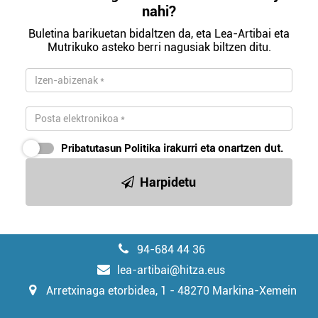
nahi?
Buletina barikuetan bidaltzen da, eta Lea-Artibai eta
Mutrikuko asteko berri nagusiak biltzen ditu.
Pribatutasun Politika
irakurri eta onartzen dut.
Harpidetu
94-684 44 36
lea-artibai@hitza.eus
Arretxinaga etorbidea, 1 - 48270 Markina-Xemein