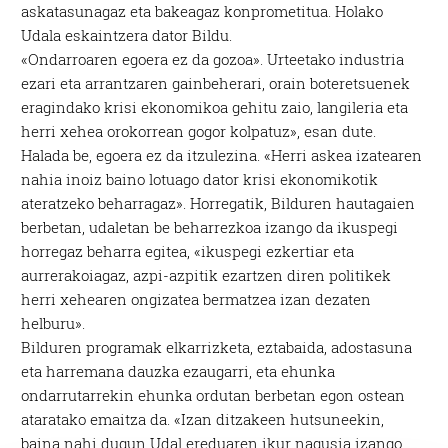
askatasunagaz eta bakeagaz konprometitua. Holako
Udala eskaintzera dator Bildu.
«Ondarroaren egoera ez da gozoa». Urteetako industria
ezari eta arrantzaren gainbeherari, orain boteretsuenek
eragindako krisi ekonomikoa gehitu zaio, langileria eta
herri xehea orokorrean gogor kolpatuz», esan dute.
Halada be, egoera ez da itzulezina. «Herri askea izatearen
nahia inoiz baino lotuago dator krisi ekonomikotik
ateratzeko beharragaz». Horregatik, Bilduren hautagaien
berbetan, udaletan be beharrezkoa izango da ikuspegi
horregaz beharra egitea, «ikuspegi ezkertiar eta
aurrerakoiagaz, azpi-azpitik ezartzen diren politikek
herri xehearen ongizatea bermatzea izan dezaten
helburu».
Bilduren programak elkarrizketa, eztabaida, adostasuna
eta harremana dauzka ezaugarri, eta ehunka
ondarrutarrekin ehunka ordutan berbetan egon ostean
ataratako emaitza da. «Izan ditzakeen hutsuneekin,
baina nahi dugun Udal ereduaren ikur nagusia izango