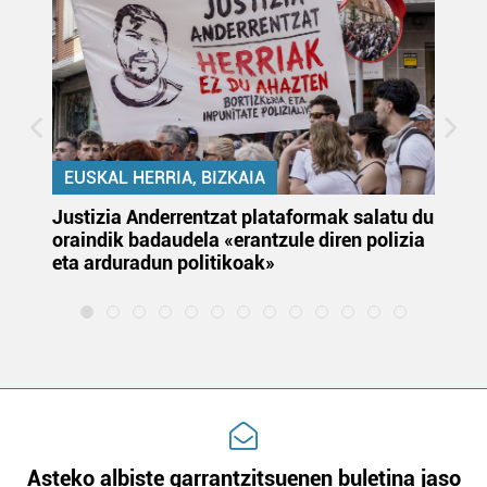
EUSKAL HERRIA, BIZKAIA
Justizia Anderrentzat plataformak salatu du
Eu
oraindik badaudela «erantzule diren polizia
‘E
eta arduradun politikoak»
Asteko albiste garrantzitsuenen buletina jaso