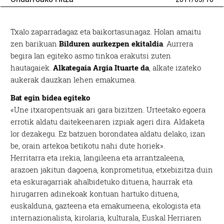
Txalo zaparradagaz eta baikortasunagaz. Holan amaitu
zen barikuan
Bilduren aurkezpen ekitaldia
. Aurrera
begira lan egiteko asmo tinkoa erakutsi zuten
hautagaiek.
Alkategaia Argia Ituarte da
, alkate izateko
aukerak dauzkan lehen emakumea.
Bat egin bidea egiteko
«Une itxaropentsuak ari gara bizitzen. Urteetako egoera
errotik aldatu daitekeenaren izpiak ageri dira. Aldaketa
lor dezakegu. Ez batzuen borondatea aldatu delako, izan
be, orain artekoa betikotu nahi dute horiek».
Herritarra eta irekia, langileena eta arrantzaleena,
arazoen jakitun dagoena, konprometitua, etxebizitza duin
eta eskuragarriak ahalbidetuko dituena, haurrak eta
hirugarren adinekoak kontuan hartuko dituena,
euskalduna, gazteena eta emakumeena, ekologista eta
internazionalista, kirolaria, kulturala, Euskal Herriaren