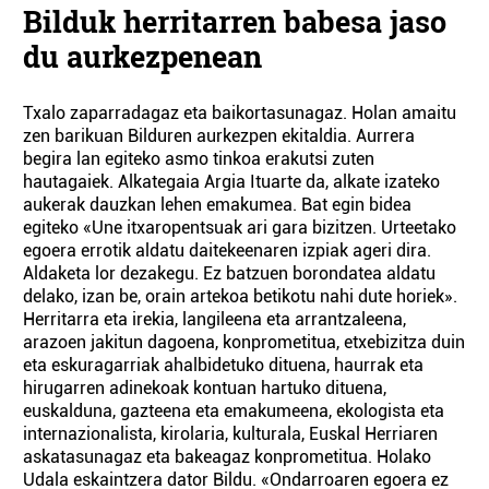
Bilduk herritarren babesa jaso
du aurkezpenean
Txalo zaparradagaz eta baikortasunagaz. Holan amaitu
zen barikuan Bilduren aurkezpen ekitaldia. Aurrera
begira lan egiteko asmo tinkoa erakutsi zuten
hautagaiek. Alkategaia Argia Ituarte da, alkate izateko
aukerak dauzkan lehen emakumea. Bat egin bidea
egiteko «Une itxaropentsuak ari gara bizitzen. Urteetako
egoera errotik aldatu daitekeenaren izpiak ageri dira.
Aldaketa lor dezakegu. Ez batzuen borondatea aldatu
delako, izan be, orain artekoa betikotu nahi dute horiek».
Herritarra eta irekia, langileena eta arrantzaleena,
arazoen jakitun dagoena, konprometitua, etxebizitza duin
eta eskuragarriak ahalbidetuko dituena, haurrak eta
hirugarren adinekoak kontuan hartuko dituena,
euskalduna, gazteena eta emakumeena, ekologista eta
internazionalista, kirolaria, kulturala, Euskal Herriaren
askatasunagaz eta bakeagaz konprometitua. Holako
Udala eskaintzera dator Bildu. «Ondarroaren egoera ez