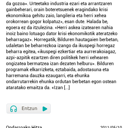
da gozoa». Urteetako industria ezari eta arrantzaren
gainbeherari, orain boteretsuenek eragindako krisi
ekonomikoa gehitu zaio, langileria eta herri xehea
orokorrean gogor kolpatuz», esan dute. Halada be,
egoera ez da itzulezina. «Herri askea izatearen nahia
inoiz baino lotuago dator krisi ekonomikotik ateratzeko
beharragaz». Horregatik, Bilduren hautagaien berbetan,
udaletan be beharrezkoa izango da ikuspegi horregaz
beharra egitea, «ikuspegi ezkertiar eta aurrerakoiagaz,
azpi-azpitik ezartzen diren politikek herri xehearen
ongizatea bermatzea izan dezaten helburu». Bilduren
programak elkarrizketa, eztabaida, adostasuna eta
harremana dauzka ezaugarri, eta ehunka
ondarrutarrekin ehunka ordutan berbetan egon ostean
ataratako emaitza da. «Izan [...]
Ondarroako Hitza
2011
/
05
/
10