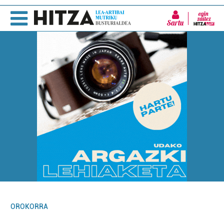
Sartu
OROKORRA