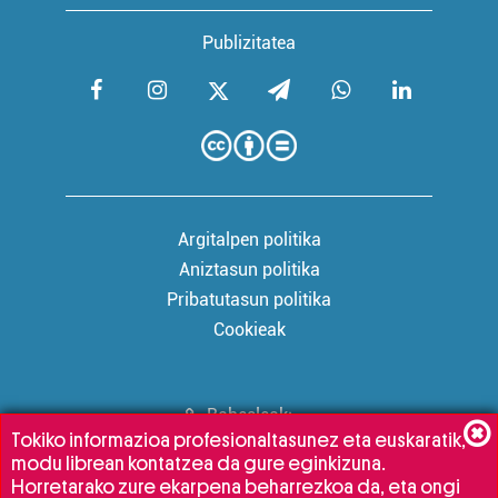
Publizitatea
Argitalpen politika
Aniztasun politika
Pribatutasun politika
Cookieak
Babesleak:
Tokiko informazioa profesionaltasunez eta euskaratik,
modu librean kontatzea da gure eginkizuna.
Horretarako zure ekarpena beharrezkoa da, eta ongi