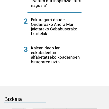
"Natura dut inspirazio iturri
pertsonalizatuak eskaintzeko, iragarkiak eta edukia
nagusia"
neurtzeko, jendeari buruzko informazioa biltzeko eta
produktuak garatzeko. Zure datuak nork eta zertarako
2
erabiltzen dituen hauta dezakezu.
Eskuragarri daude
Ondarroako Andra Mari
jaietarako Gababuserako
Bazkide batzuek ez dizute baimenik eskatzen, eta beren
txartelak
interes komertzial legitimoetan babesten dira. Ikusi gure
bazkideen zerrenda, beren ustez zein helburutarako
3
Kalean dago lan
duten interes legitimoa eta horren aurka nola egin
eskubideetan
dezakezun ikusteko.
alfabetatzeko koadernoen
hirugarren uzta
Lortu zure datu pertsonalak prozesatzeko moduari
buruzko informazio gehiago eta ezarri zure lehentasunak
datuen atalean. Edozein unetan alda edo ken dezakezu
zure baimena Cookieen adierazpenean.
Webgune honek cookie propioak eta hirugarrenen cookie-
Bizkaia
fitxategiak erabiltzen ditu. Zure esperientzia eta
zerbitzuak hobetzeko asmoz, cookie teknologiaz