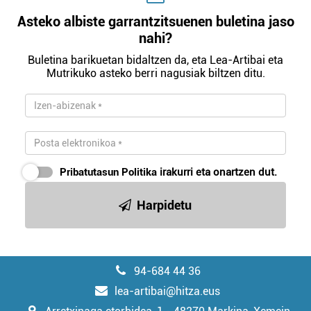
Asteko albiste garrantzitsuenen buletina jaso
nahi?
Buletina barikuetan bidaltzen da, eta Lea-Artibai eta
Mutrikuko asteko berri nagusiak biltzen ditu.
Pribatutasun Politika
irakurri eta onartzen dut.
Harpidetu
94-684 44 36
lea-artibai@hitza.eus