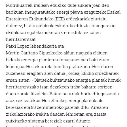
Mutrikuarrek irailean edukiko dute aukera joan den
barikuan inauguratutako energi planta ezagutzeko.Euskal
Energiaren Erakundeko (EEE) ordezkariek ziurtatu
dutenez, bisita gidatuak eskainiko dituzte, inaugurazio
ekitaldian egoteko aukerarik ere eduki ez zuten
herritarrentzat.
Patxi Lopez lehendakaria eta
Martin Garitano Gipuzkoako aldun nagusia olatuen
bidezko energia plantaren inaugurazioan batu ziren
lehengoz. Horrek arreta handia piztu zuen. Herritarrei
zuzenean eragiten zien datua , ordea, EEEko ordezkariek
eman zuten: «Olatuek bultzatutako energia plantak honek
herritarrentzako izan dezakeen traba bakarra sortzen
duen zarata litzateke. Baina neurriak hartu ditugu zarata
arazo ez izateko». Horretarako, energi plantak ate
bereziak eta 80 zentimetroko paretak ditu. Airearen
zirkulaziorako irekita dauden lehioetan ere, zarata
gutxitzeko sistema bereziak ezarri dituzte.