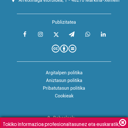
Arretxinaga etorbidea, 1 - 48270 Markina-Xemein
Publizitatea
Argitalpen politika
Aniztasun politika
Pribatutasun politika
Cookieak
Babesleak:
Tokiko informazioa profesionaltasunez eta euskaratik,