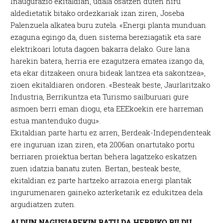
Inaugurazio ekitaldian, udala osatzen duten hiru
aldedietatik bitako ordezkariak izan ziren, Joseba
Palenzuela alkatea buru zutela. «Energi planta munduan
ezaguna egingo da, duen sistema bereziagatik eta sare
elektrikoari lotuta dagoen bakarra delako. Gure lana
harekin batera, herria ere ezagutzera ematea izango da,
eta ekar ditzakeen onura bideak lantzea eta sakontzea»,
zioen ekitaldiaren ondoren. «Besteak beste, Jaurlaritzako
Industria, Berrikuntza eta Turismo sailburuari gure
asmoen berri eman diogu, eta EEEkoekin ere harreman
estua mantenduko dugu».
Ekitaldian parte hartu ez arren, Berdeak-Independenteak
ere inguruan izan ziren, eta 2006an onartutako portu
berriaren proiektua bertan behera lagatzeko eskatzen
zuen idatzia banatu zuten. Bertan, besteak beste,
ekitaldian ez parte hartzeko arrazoia energi plantak
ingurumenaren gaineko azterketarik ez edukitzea dela
argudiatzen zuten.
ALDUN NAGUSIAREKIN BATU DA HERRIKO BILDU