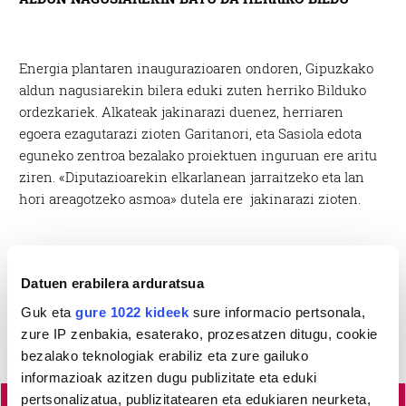
Energia plantaren inaugurazioaren ondoren, Gipuzkako
aldun nagusiarekin bilera eduki zuten herriko Bilduko
ordezkariek. Alkateak jakinarazi duenez, herriaren
egoera ezagutarazi zioten Garitanori, eta Sasiola edota
eguneko zentroa bezalako proiektuen inguruan ere aritu
ziren. «Diputazioarekin elkarlanean jarraitzeko eta lan
hori areagotzeko asmoa» dutela ere jakinarazi zioten.
Datuen erabilera arduratsua
Guk eta
gure 1022 kideek
sure informacio pertsonala,
zure IP zenbakia, esaterako, prozesatzen ditugu, cookie
bezalako teknologiak erabiliz eta zure gailuko
informazioak azitzen dugu publizitate eta eduki
pertsonalizatua, publizitatearen eta edukiaren neurketa,