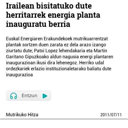
Irailean bisitatuko dute
herritarrek energia planta
inauguratu berria
Euskal Energiaren Erakundekoek mutrikuarrentzat
plantak sortzen duen zarata ez dela arazo izango
ziurtatu dute; Patxi Lopez lehendakaria eta Martin
Garitano Gipuzkoako aldun nagusia energi plantaren
inaugurazioan ikusi dira lehenegoz. Herriko udal
ordezkariek erlazio instituzionaletarako baliatu dute
inaugurazioa
Mutrikuko Hitza
2011
/
07
/
11