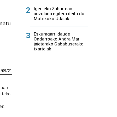
2
Igerileku Zaharrean
auzolana egitera deitu du
Mutrikuko Udalak
enatu
3
Eskuragarri daude
Ondarroako Andra Mari
jaietarako Gababuserako
txartelak
1
/
09
/
21
uruan
urteko
uen