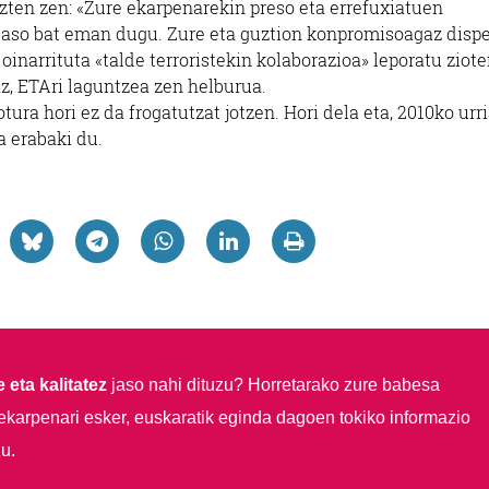
zten zen: «Zure ekarpenarekin preso eta errefuxiatuen
aso bat eman dugu. Zure eta guztion konpromisoagaz dispe
inarrituta «talde terroristekin kolaborazioa» leporatu ziote
az, ETAri laguntzea zen helburua.
tura hori ez da frogatutzat jotzen. Hori dela eta, 2010ko urr
a erabaki du.
 eta kalitatez
jaso nahi dituzu?
Horretarako zure babesa
ekarpenari esker, euskaratik eginda dagoen tokiko informazio
u.