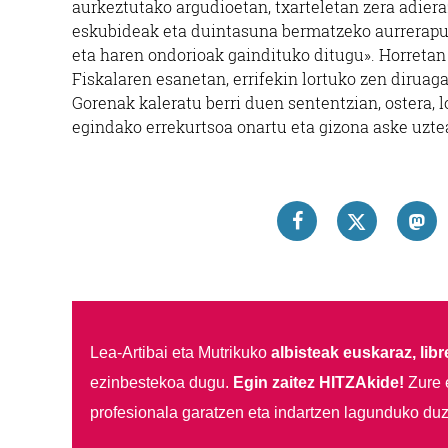
aurkeztutako argudioetan, txarteletan zera adiera
eskubideak eta duintasuna bermatzeko aurrerapu
eta haren ondorioak gaindituko ditugu». Horretan o
Fiskalaren esanetan, errifekin lortuko zen diruag
Gorenak kaleratu berri duen sententzian, ostera, lo
egindako errekurtsoa onartu eta gizona aske uzte
Lea-Artibai eta Mutrikuko
albisteak euskaraz, libre
ezinbestekoa dugu.
Egin zaitez HITZAkide!
Zure 
profesionala garatzen eta indartzen lagunduko duz