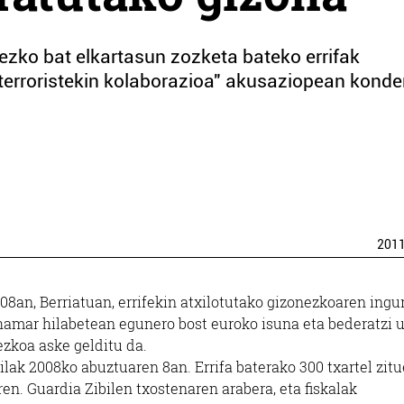
nezko bat elkartasun zozketa bateko errifak
 terroristekin kolaborazioa" akusaziopean kond
201
08an, Berriatuan, errifekin atxilotutako gizonezkoaren ing
, hamar hilabetean egunero bost euroko isuna eta bederatzi 
nezkoa aske gelditu da.
lak 2008ko abuztuaren 8an. Errifa baterako 300 txartel zit
ren. Guardia Zibilen txostenaren arabera, eta fiskalak