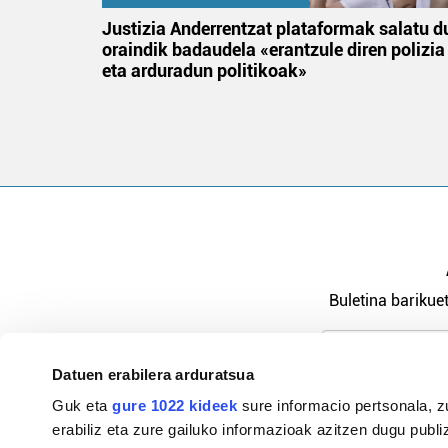
an
Justizia Anderrentzat plataformak salatu d
oraindik badaudela «erantzule diren polizia
eta arduradun politikoak»
Buletina barikuet
Datuen erabilera arduratsua
Pribatutasu
Guk eta
gure 1022 kideek
sure informacio pertsonala, z
erabiliz eta zure gailuko informazioak azitzen dugu publiz