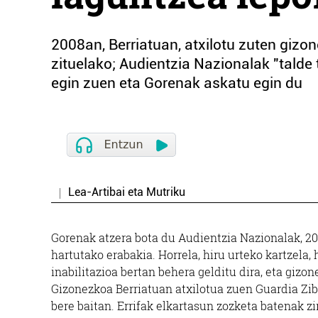
2008an, Berriatuan, atxilotu zuten gizo
zituelako; Audientzia Nazionalak "talde
egin zuen eta Gorenak askatu egin du
Lea-Artibai eta Mutriku
Gorenak atzera bota du Audientzia Nazionalak, 20
hartutako erabakia. Horrela, hiru urteko kartzela
inabilitazioa bertan behera gelditu dira, eta gizo
Gizonezkoa Berriatuan atxilotua zuen Guardia Zibi
bere baitan. Errifak elkartasun zozketa batenak zi