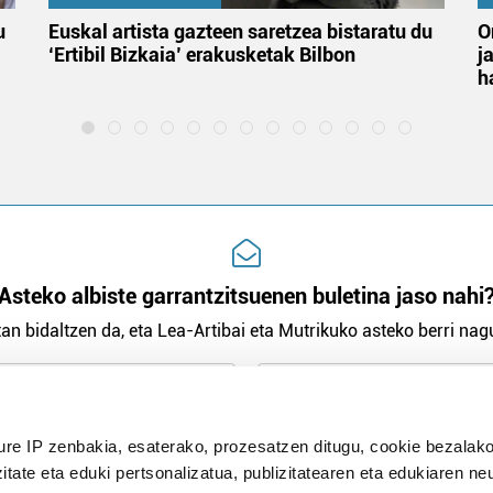
u
Euskal artista gazteen saretzea bistaratu du
O
‘Ertibil Bizkaia’ erakusketak Bilbon
j
h
Asteko albiste garrantzitsuenen buletina jaso nahi
an bidaltzen da, eta Lea-Artibai eta Mutrikuko asteko berri nagu
n Politika
irakurri eta onartzen dut.
ure IP zenbakia, esaterako, prozesatzen ditugu, cookie bezalako
H
itate eta eduki pertsonalizatua, publizitatearen eta edukiaren ne