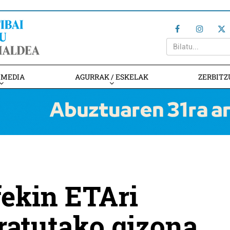
IMEDIA
AGURRAK / ESKELAK
ZERBITZ
fekin ETAri
ratutako gizona