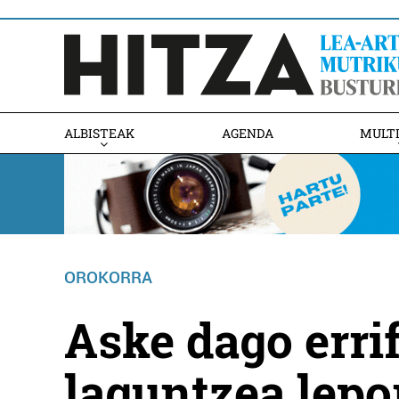
ALBISTEAK
AGENDA
MULT
OROKORRA
Aske dago erri
laguntzea lepo