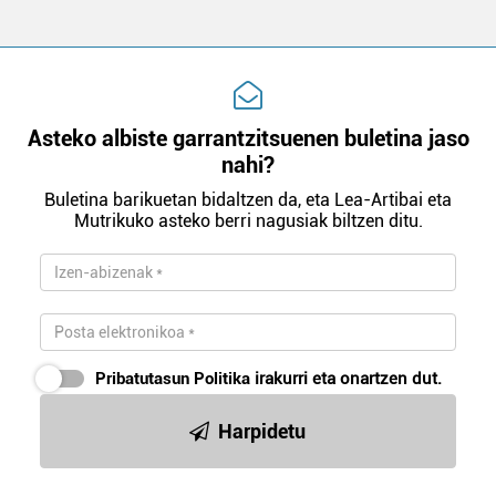
Asteko albiste garrantzitsuenen buletina jaso
nahi?
Buletina barikuetan bidaltzen da, eta Lea-Artibai eta
Mutrikuko asteko berri nagusiak biltzen ditu.
Pribatutasun Politika
irakurri eta onartzen dut.
Harpidetu