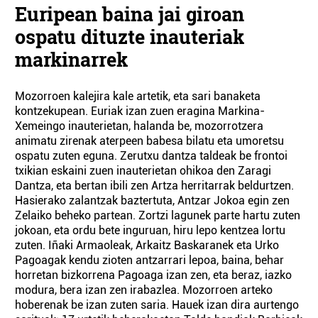
Euripean baina jai giroan
ospatu dituzte inauteriak
markinarrek
Mozorroen kalejira kale artetik, eta sari banaketa
kontzekupean. Euriak izan zuen eragina Markina-
Xemeingo inauterietan, halanda be, mozorrotzera
animatu zirenak aterpeen babesa bilatu eta umoretsu
ospatu zuten eguna. Zerutxu dantza taldeak be frontoi
txikian eskaini zuen inauterietan ohikoa den Zaragi
Dantza, eta bertan ibili zen Artza herritarrak beldurtzen.
Hasierako zalantzak baztertuta, Antzar Jokoa egin zen
Zelaiko beheko partean. Zortzi lagunek parte hartu zuten
jokoan, eta ordu bete inguruan, hiru lepo kentzea lortu
zuten. Iñaki Armaoleak, Arkaitz Baskaranek eta Urko
Pagoagak kendu zioten antzarrari lepoa, baina, behar
horretan bizkorrena Pagoaga izan zen, eta beraz, iazko
modura, bera izan zen irabazlea. Mozorroen arteko
hoberenak be izan zuten saria. Hauek izan dira aurtengo