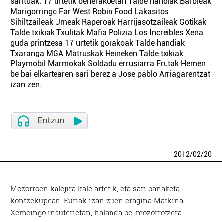
sarituak: 17 urtetik beherakoetan Talde handiak Barbieak
Marigorringo Far West Robin Food Lakasitos
Sihiltzaileak Umeak Raperoak Harrijasotzaileak Gotikak
Talde txikiak Txulitak Mafia Polizia Los Increibles Xena
guda printzesa 17 urtetik gorakoak Talde handiak
Txaranga MGA Matruskak Heineken Talde txikiak
Playmobil Marmokak Soldadu errusiarra Frutak Hemen
be bai elkartearen sari berezia Jose pablo Arriagarentzat
izan zen.
2012
/
02
/
20
Mozorroen kalejira kale artetik, eta sari banaketa
kontzekupean. Euriak izan zuen eragina Markina-
Xemeingo inauterietan, halanda be, mozorrotzera