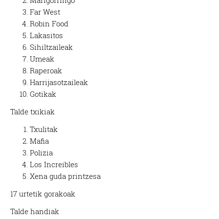
Marigorringo
Far West
Robin Food
Lakasitos
Sihiltzaileak
Umeak
Raperoak
Harrijasotzaileak
Gotikak
Talde txikiak
Txulitak
Mafia
Polizia
Los Increibles
Xena guda printzesa
17 urtetik gorakoak
Talde handiak