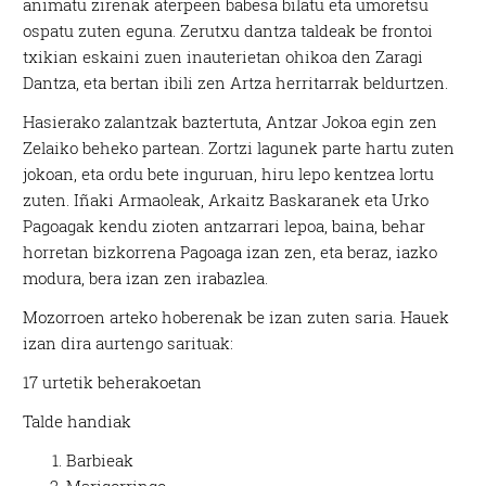
animatu zirenak aterpeen babesa bilatu eta umoretsu
ospatu zuten eguna. Zerutxu dantza taldeak be frontoi
txikian eskaini zuen inauterietan ohikoa den Zaragi
Dantza, eta bertan ibili zen Artza herritarrak beldurtzen.
Hasierako zalantzak baztertuta, Antzar Jokoa egin zen
Zelaiko beheko partean. Zortzi lagunek parte hartu zuten
jokoan, eta ordu bete inguruan, hiru lepo kentzea lortu
zuten. Iñaki Armaoleak, Arkaitz Baskaranek eta Urko
Pagoagak kendu zioten antzarrari lepoa, baina, behar
horretan bizkorrena Pagoaga izan zen, eta beraz, iazko
modura, bera izan zen irabazlea.
Mozorroen arteko hoberenak be izan zuten saria. Hauek
izan dira aurtengo sarituak:
17 urtetik beherakoetan
Talde handiak
Barbieak