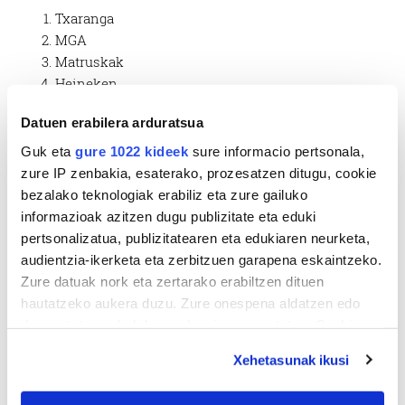
Txaranga
MGA
Matruskak
Heineken
Talde txikiak
Datuen erabilera arduratsua
Playmobil
Guk eta
gure 1022 kideek
sure informacio pertsonala,
Marmokak
zure IP zenbakia, esaterako, prozesatzen ditugu, cookie
Soldadu errusiarra
bezalako teknologiak erabiliz eta zure gailuko
Frutak
informazioak azitzen dugu publizitate eta eduki
pertsonalizatua, publizitatearen eta edukiaren neurketa,
Hemen be bai elkartearen sari berezia Jose pablo
audientzia-ikerketa eta zerbitzuen garapena eskaintzeko.
Arriagarentzat izan zen.
Zure datuak nork eta zertarako erabiltzen dituen
hautatzeko aukera duzu. Zure onespena aldatzen edo
deuseztatzen ahal duzu edozein momentutan, Cookie
deklaraziotik edo Privacy triggerean klikatuz.
Xehetasunak ikusi
If you allow, we would also like to: