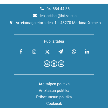
94-684 44 36
lea-artibai@hitza.eus
Arretxinaga etorbidea, 1 - 48270 Markina-Xemein
Publizitatea
Argitalpen politika
Aniztasun politika
Pribatutasun politika
Cookieak