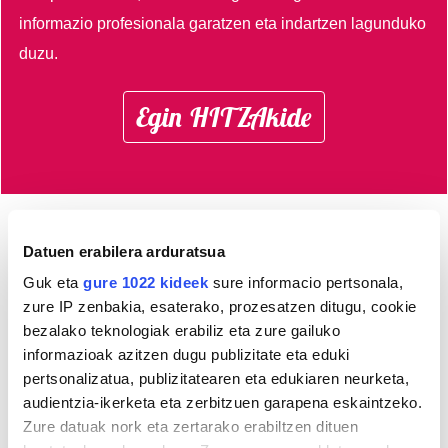
informazio profesionala garatzen eta indartzen lagunduko
duzu.
Egin HITZAkide
Datuen erabilera arduratsua
Azken 3 egunetako irakurrienak
Guk eta
gure 1022 kideek
sure informacio pertsonala,
1
zure IP zenbakia, esaterako, prozesatzen ditugu, cookie
Gaur eman behar da izena
Ondarroako Kuadrilla
bezalako teknologiak erabiliz eta zure gailuko
Eguneko marmitako
informazioak azitzen dugu publizitate eta eduki
lehiaketarako
pertsonalizatua, publizitatearen eta edukiaren neurketa,
audientzia-ikerketa eta zerbitzuen garapena eskaintzeko.
2
Zaldupe udal kiroldegiko
Zure datuak nork eta zertarako erabiltzen dituen
energia kontsumoa