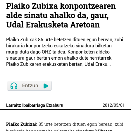
Plaiko Zubixa konpontzearen
alde sinatu ahalko da, gaur,
Udal Erakusketa Aretoan
Plaiko Zubixak 85 urte betetzen dituen egun berean, zubi
birakaria konpontzeko eskatzeko sinadura bilketan
murgilduta dago OHZ taldea. Konponketen aldeko
sinadura gaur bertan emon ahalko dute herritarrek,
Plaiko Zubixaren erakusketan bertan, Udal Eraku...
Larraitz Ibaibarriaga Etxaburu
2012
/
05
/
01
Plaiko Zubixa
k 85 urte betetzen dituen egun berean, zubi