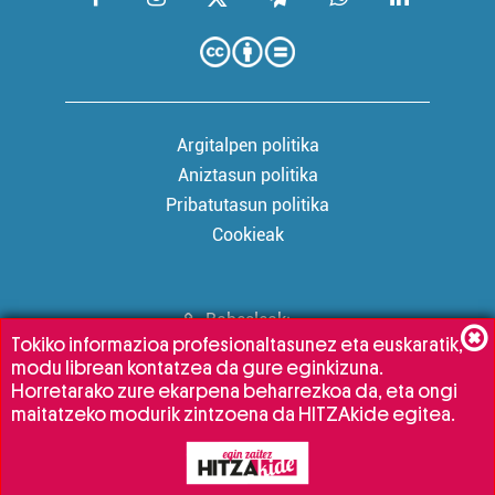
Argitalpen politika
Aniztasun politika
Pribatutasun politika
Cookieak
Babesleak:
Tokiko informazioa profesionaltasunez eta euskaratik,
modu librean kontatzea da gure eginkizuna.
Horretarako zure ekarpena beharrezkoa da, eta ongi
maitatzeko modurik zintzoena da HITZAkide egitea.