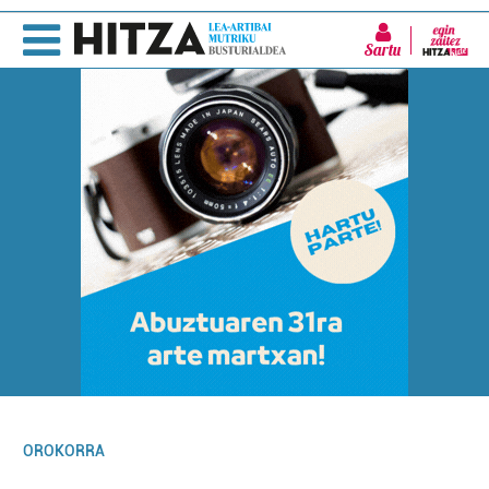
Sartu
OROKORRA