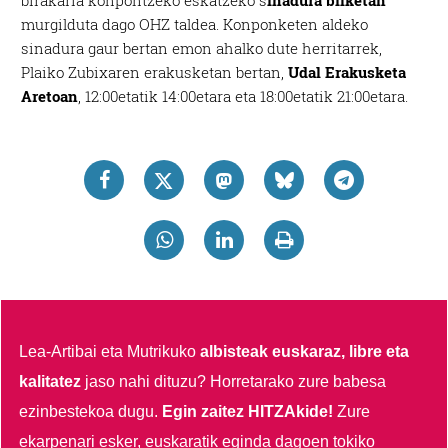
birakaria konpontzeko eskatzeko s
inadura bilketan
murgilduta dago OHZ taldea. Konponketen aldeko
sinadura gaur bertan emon ahalko dute herritarrek,
Plaiko Zubixaren erakusketan bertan,
Udal Erakusketa
Aretoan
, 12:00etatik 14:00etara eta 18:00etatik 21:00etara.
Lea-Artibai eta Mutrikuko
albisteak euskaraz, libre eta
kalitatez
jaso nahi dituzu?
Horretarako zure babesa
ezinbestekoa dugu.
Egin zaitez HITZAkide!
Zure
ekarpenari esker, euskaratik eginda dagoen tokiko