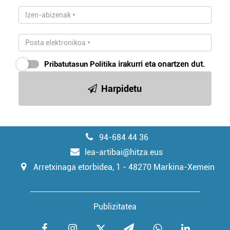
irakurri
Pribatutasun Politika
irakurri eta onartzen dut.
Harpidetu
94-684 44 36
lea-artibai@hitza.eus
Arretxinaga etorbidea, 1 - 48270 Markina-Xemein
Publizitatea