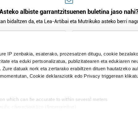
Asteko albiste garrantzitsuenen buletina jaso nahi
an bidaltzen da, eta Lea-Artibai eta Mutrikuko asteko berri nagu
n Politika
irakurri eta onartzen dut.
ure IP zenbakia, esaterako, prozesatzen ditugu, cookie bezalako
H
itate eta eduki pertsonalizatua, publizitatearen eta edukiaren ne
. Zure datuak nork eta zertarako erabiltzen dituen hautatzeko a
omentutan, Cookie deklaraziotik edo Privacy triggerean klikat
Publizitatea
ion which can be accurate to within several meters
in
cific characteristics (fingerprinting)
d and set your preferences in the
details section
.
aratik, modu librean kontatzea da gure eginkizuna. Horret
intzoena da HITZAkide egitea.
n ditugu, zure IP zenbakia, besteak beste, teknologia erabiliz,
Babesleak:
, iragarkiak eta edukia neurtzeko, jendeari buruzko informazioa b