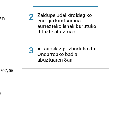
2
Zaldupe udal kiroldegiko
en
energia kontsumoa
aurrezteko lanak burutuko
dituzte abuztuan
3
Arraunak zipriztinduko du
Ondarroako badia
abuztuaren 8an
2
/
07
/
05
k