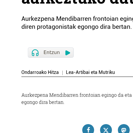
Aurkezpena Mendibarren frontoian egin
diren protagonistak egongo dira bertan.
Ondarroako Hitza
Lea-Artibai eta Mutriku
Aurkezpena Mendibarren frontoian egingo da eta 
egongo dira bertan.