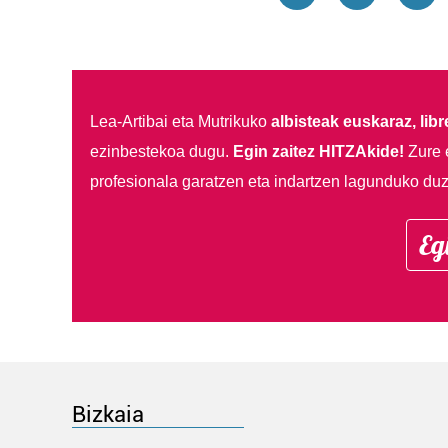
Lea-Artibai eta Mutrikuko
albisteak euskaraz, libre
ezinbestekoa dugu.
Egin zaitez HITZAkide!
Zure 
profesionala garatzen eta indartzen lagunduko duz
Eg
Bizkaia