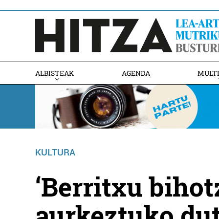
ALBISTEAK
AGENDA
MULT
KULTURA
‘Berritxu biho
aurkeztuko dut