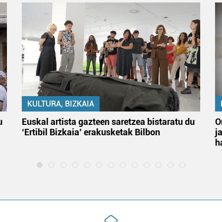
KULTURA, BIZKAIA
u
Euskal artista gazteen saretzea bistaratu du
O
‘Ertibil Bizkaia’ erakusketak Bilbon
j
h