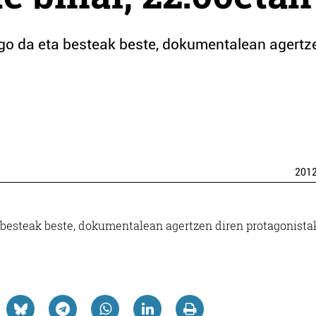
go da eta besteak beste, dokumentalean agertz
201
besteak beste, dokumentalean agertzen diren protagonista