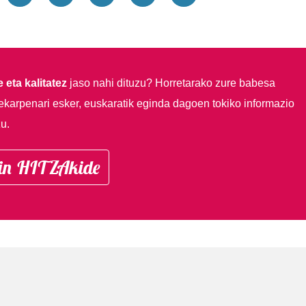
 eta kalitatez
jaso nahi dituzu?
Horretarako zure babesa
ekarpenari esker, euskaratik eginda dagoen tokiko informazio
u.
in HITZAkide