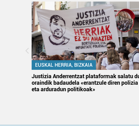
EUSKAL HERRIA, BIZKAIA
an
Justizia Anderrentzat plataformak salatu d
oraindik badaudela «erantzule diren polizia
eta arduradun politikoak»