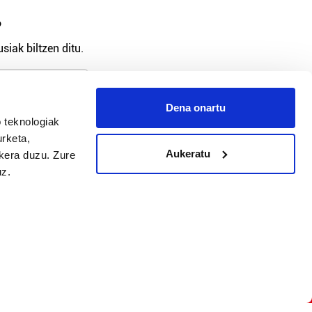
?
siak biltzen ditu.
Dena onartu
 teknologiak
arpidetu
urketa,
Aukeratu
ukera duzu. Zure
uz.
Argitalpen politika
Aniztasun politika
Pribatutasun politika
Cookieak
arako zure ekarpena
 cookieak
iltzeko eta