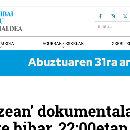
IMEDIA
AGURRAK / ESKELAK
ZERBITZ
tzean’ dokumental
e bihar, 22:00etan