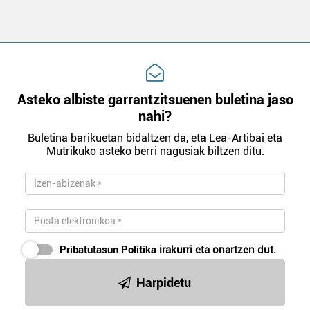
Asteko albiste garrantzitsuenen buletina jaso
nahi?
Buletina barikuetan bidaltzen da, eta Lea-Artibai eta
Mutrikuko asteko berri nagusiak biltzen ditu.
Pribatutasun Politika
irakurri eta onartzen dut.
Harpidetu