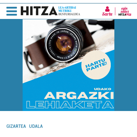
Sartu
GIZARTEA
UDALA