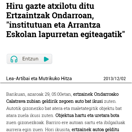
Hiru gazte atxilotu ditu
Ertzaintzak Ondarroan,
"institutuan eta Arrantza
Eskolan lapurretan egiteagatik"
Lea-Artibai eta Mutrikuko Hitza
2013
/
12
/
02
Barikuan, azaroak 29, 05:00etan,
ertzainek Ondarroako
Calatrava zubian geldirik zegoen auto bat ikusi
zuten.
Autotik gizonezko bat atera eta maletategitik objektu bat
atara zuela ikusi zuten.
Objektua hartu eta uretara bota
zuen gizonezkoak. Barriro ere autoan sartu eta ibilgailuak
aurrera egin zuen. Hori ikusita,
ertzainek autoa gelditu