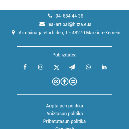
94-684 44 36
lea-artibai@hitza.eus
Arretxinaga etorbidea, 1 - 48270 Markina-Xemein
Publizitatea
Argitalpen politika
Aniztasun politika
Pribatutasun politika