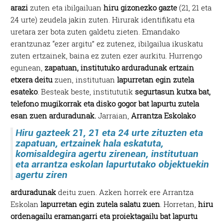
arazi
zuten eta ibilgailuan
hiru gizonezko gazte
(21, 21 eta
24 urte) zeudela jakin zuten. Hirurak identifikatu eta
uretara zer bota zuten galdetu zieten. Emandako
erantzunaz “ezer argitu” ez zutenez, ibilgailua ikuskatu
zuten ertzainek, baina ez zuten ezer aurkitu. Hurrengo
egunean,
zapatuan, institutuko arduradunak ertzain
etxera deitu
zuen, institutuan
lapurretan egin zutela
esateko
. Besteak beste, institututik
segurtasun kutxa bat,
telefono mugikorrak eta disko gogor bat lapurtu zutela
esan zuen arduradunak.
Jarraian,
Arrantza Eskolako
Hiru gazteek 21, 21 eta 24 urte zituzten eta
zapatuan, ertzainek hala eskatuta,
komisaldegira agertu zirenean, institutuan
eta arrantza eskolan lapurtutako objektuekin
agertu ziren
arduradunak
deitu zuen. Azken horrek ere Arrantza
Eskolan
lapurretan egin zutela salatu zuen
. Horretan,
hiru
ordenagailu eramangarri eta proiektagailu bat lapurtu