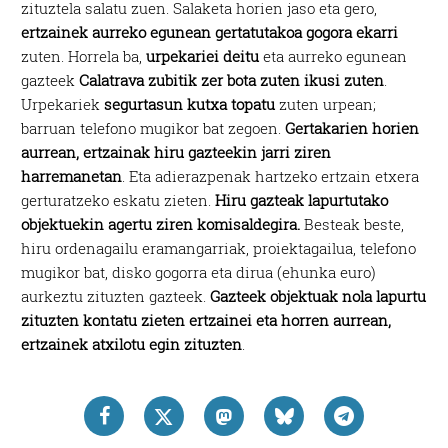
zituztela salatu zuen. Salaketa horien jaso eta gero,
ertzainek aurreko egunean gertatutakoa gogora ekarri
zuten. Horrela ba,
urpekariei deitu
eta aurreko egunean
gazteek
Calatrava zubitik zer bota zuten ikusi zuten
.
Urpekariek
segurtasun kutxa topatu
zuten urpean;
barruan telefono mugikor bat zegoen.
Gertakarien horien
aurrean, ertzainak hiru gazteekin jarri ziren
harremanetan
. Eta adierazpenak hartzeko ertzain etxera
gerturatzeko eskatu zieten.
Hiru gazteak lapurtutako
objektuekin agertu ziren komisaldegira.
Besteak beste,
hiru ordenagailu eramangarriak, proiektagailua, telefono
mugikor bat, disko gogorra eta dirua (ehunka euro)
aurkeztu zituzten gazteek.
Gazteek objektuak nola lapurtu
zituzten kontatu zieten ertzainei eta horren aurrean,
ertzainek atxilotu egin zituzten
.