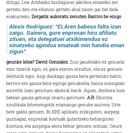
ditugu, Lea-Artibaiko bizilagunei jakitera emateko zer
gertatu den eta edonori gertatu ahal zaion gai bat dela
erakusteko.
Zergatik aukeratu zenuten Barriro be eingo
Alexis Rodriguez: “ELAren babesa falta izan
zaigu. Gainera, gure enpresan hiru afiliatu
zituen, eta delegatuei atxikimendua ez
sinatzeko agindua emateak min handia eman
zigun”
geunke leloa?
David Gonzalez:
Ziur gaudelako ez genuela
ezer txarrik egin, ez gara ezeren errudun, eta ez genuen
deliturik egin. Argi daukagu gauza bera gertatuko balitz,
berriro ere gauza bera egingo genukeela, baina oraingoan
aurretik izan genituen akatsik barik. Agian, denbora luze
batean gauza gehiegi onartu genituen.
A.R.
Ekintza
sindikala lehenengotik eramango genuke aurrera. Urte
bete galdu genuen. Bi ERE aplikatu zizkiguten, aurpegi
guztiagaz, enpresak kostuak gutxitzeko beharginen
kontura, eta aurpegia atera behar genuen orduan. Geure