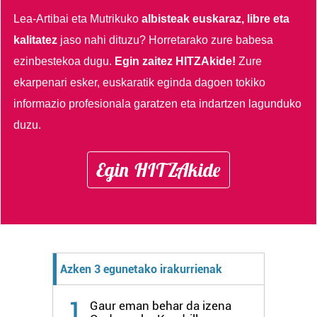
baliatzen gara. Ohar hau onartuz gero, teknologia hori
Lea-Artibai eta Mutrikuko
albisteak euskaraz, libre eta
erabiltzeko baimen esplizitua ematen diguzu.
Gehiago
kalitatez
jaso nahi dituzu?
Horretarako zure babesa
irakurri
ezinbestekoa dugu.
Egin zaitez HITZAkide!
Zure
ekarpenari esker, euskaratik eginda dagoen tokiko
informazio profesionala garatzen eta indartzen lagunduko
duzu.
Egin HITZAkide
Azken 3 egunetako irakurrienak
1
Gaur eman behar da izena