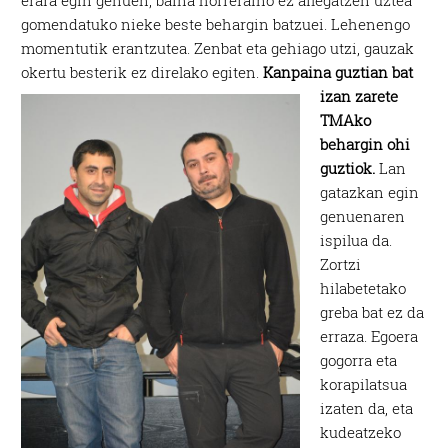
erara egin genuen, baina horreraino ez ailegatzen uztea
gomendatuko nieke beste behargin batzuei. Lehenengo
momentutik erantzutea. Zenbat eta gehiago utzi, gauzak
okertu besterik ez direlako egiten.
Kanpaina guztian bat
izan zarete
TMAko
behargin ohi
guztiok.
Lan
gatazkan egin
genuenaren
ispilua da.
Zortzi
hilabetetako
greba bat ez da
erraza. Egoera
gogorra eta
korapilatsua
izaten da, eta
kudeatzeko