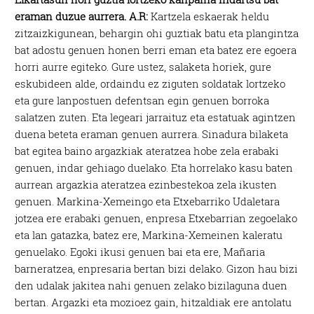
eraman duzue aurrera.
A.R:
Kartzela eskaerak heldu
zitzaizkigunean, behargin ohi guztiak batu eta plangintza
bat adostu genuen honen berri eman eta batez ere egoera
horri aurre egiteko. Gure ustez, salaketa horiek, gure
eskubideen alde, ordaindu ez ziguten soldatak lortzeko
eta gure lanpostuen defentsan egin genuen borroka
salatzen zuten. Eta legeari jarraituz eta estatuak agintzen
duena beteta eraman genuen aurrera. Sinadura bilaketa
bat egitea baino argazkiak ateratzea hobe zela erabaki
genuen, indar gehiago duelako. Eta horrelako kasu baten
aurrean argazkia ateratzea ezinbestekoa zela ikusten
genuen. Markina-Xemeingo eta Etxebarriko Udaletara
jotzea ere erabaki genuen, enpresa Etxebarrian zegoelako
eta lan gatazka, batez ere, Markina-Xemeinen kaleratu
genuelako. Egoki ikusi genuen bai eta ere, Mañaria
barneratzea, enpresaria bertan bizi delako. Gizon hau bizi
den udalak jakitea nahi genuen zelako bizilaguna duen
bertan. Argazki eta mozioez gain, hitzaldiak ere antolatu