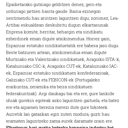
Epaiketarako gutxiago gelditzen denez, gero eta
urduriago jartzen hasita gaude. Baina ezinegon
sentimendu hau arintzen laguntzen digu, zorionez, Lea-
Artibai eskualdean deskubritu dugun elkartasunak.
Enpresa komite, herritar, behargin eta sindikatu
ezberdinek eman digute atxikimendua. Horrez gain,
Espainiar estatuko sindikatuetatik ere babesa jaso dugu.
Beste batzuren artean, atxikimendua eman digute
Murtziako eta Valentziako sindikatuek, Aragoiko ISTA-k,
Kataluiniako CSC-k, Aragoiko CUT-ek, Kataluiniako IAC-
ek, Espainiar estatuko sindikatuen konfederazioak,
Galiziako CUT-ek eta FEBICON-ek (Portugaleko
eraikuntza, zeramika eta beira sindikatuen
federakuntzak). Argi daukagu bai eta ere, gure lankide
ohiak gurekin egoteak asko laguntzen gaituela, eta batez
ere eta aipamen berezia merezi dute gure bikoteek.
Aurretik lan gatazkan egin zuten modura, guzti hau
eramaten laguntzeko zama eurek daramate orain ere.
Elkartasun hori guztia lortzeko kanpaina indartsu bat