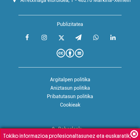
Arretxinaga etorbidea, 1 - 48270 Markina-Xemein
Publizitatea
Argitalpen politika
Aniztasun politika
Pribatutasun politika
Cookieak
Babesleak:
Tokiko informazioa profesionaltasunez eta euskaratik,