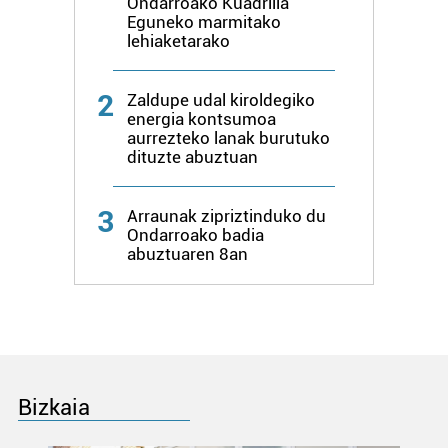
Ondarroako Kuadrilla
Eguneko marmitako
lehiaketarako
2
Zaldupe udal kiroldegiko
energia kontsumoa
aurrezteko lanak burutuko
dituzte abuztuan
3
Arraunak zipriztinduko du
Ondarroako badia
abuztuaren 8an
Bizkaia