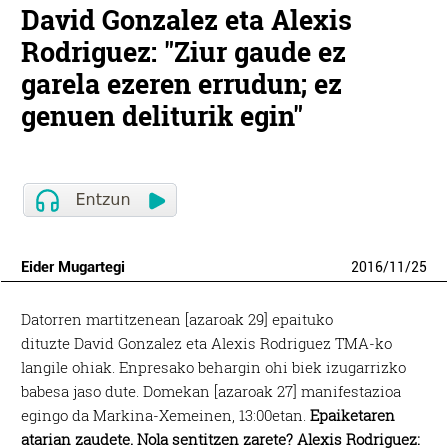
David Gonzalez eta Alexis
Rodriguez: "Ziur gaude ez
garela ezeren errudun; ez
genuen deliturik egin"
Eider Mugartegi
2016
/
11
/
25
Datorren martitzenean [azaroak 29] epaituko
dituzte David Gonzalez eta Alexis Rodriguez TMA-ko
langile ohiak. Enpresako behargin ohi biek izugarrizko
babesa jaso dute. Domekan [azaroak 27] manifestazioa
egingo da Markina-Xemeinen, 13:00etan.
Epaiketaren
atarian zaudete. Nola sentitzen zarete?
Alexis Rodriguez: