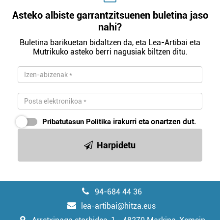
Asteko albiste garrantzitsuenen buletina jaso
nahi?
Buletina barikuetan bidaltzen da, eta Lea-Artibai eta
Mutrikuko asteko berri nagusiak biltzen ditu.
Pribatutasun Politika
irakurri eta onartzen dut.
Harpidetu
94-684 44 36
lea-artibai@hitza.eus