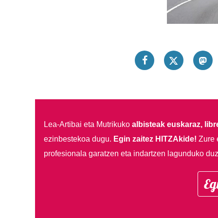
Lea-Artibai eta Mutrikuko
albisteak euskaraz, libre
ezinbestekoa dugu.
Egin zaitez HITZAkide!
Zure 
profesionala garatzen eta indartzen lagunduko duz
Eg