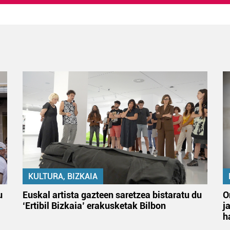
KULTURA, BIZKAIA
u
Euskal artista gazteen saretzea bistaratu du
O
‘Ertibil Bizkaia’ erakusketak Bilbon
j
h