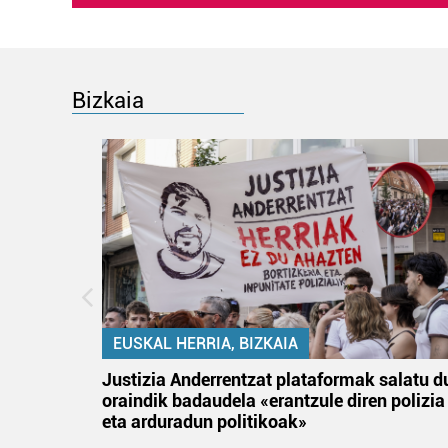
Bizkaia
EUSKAL HERRIA, BIZKAIA
an
Justizia Anderrentzat plataformak salatu d
oraindik badaudela «erantzule diren polizia
eta arduradun politikoak»