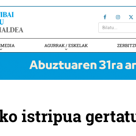
IMEDIA
AGURRAK / ESKELAK
ZERBITZ
ko istripua gertat