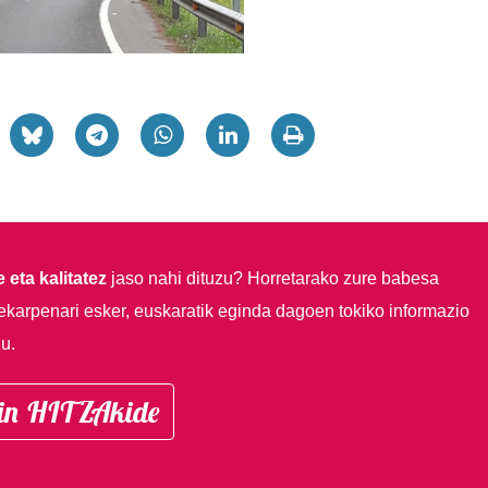
 eta kalitatez
jaso nahi dituzu?
Horretarako zure babesa
ekarpenari esker, euskaratik eginda dagoen tokiko informazio
u.
in HITZAkide