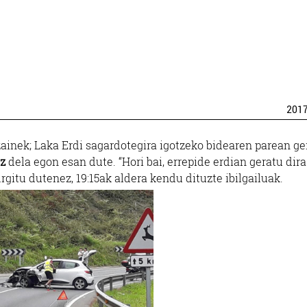
201
tzainek; Laka Erdi sagardotegira igotzeko bidearen parean ge
ez
dela egon esan dute. “Hori bai, errepide erdian geratu dira
Argitu dutenez, 19:15ak aldera kendu dituzte ibilgailuak.