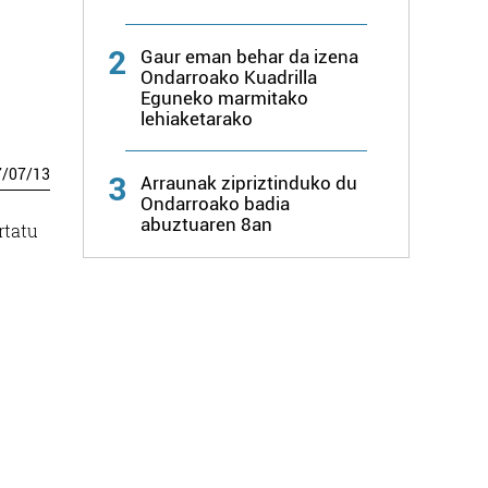
2
Gaur eman behar da izena
Ondarroako Kuadrilla
Eguneko marmitako
lehiaketarako
7
/
07
/
13
3
Arraunak zipriztinduko du
Ondarroako badia
abuztuaren 8an
rtatu