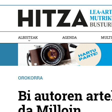
ALBISTEAK
AGENDA
MULT
OROKORRA
Bi autoren arte
da Milloin