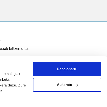
?
siak biltzen ditu.
Dena onartu
arpidetu
 teknologiak
urketa,
Aukeratu
ukera duzu. Zure
uz.
Argitalpen politika
Aniztasun politika