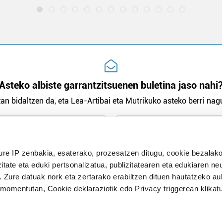
Asteko albiste garrantzitsuenen buletina jaso nahi
an bidaltzen da, eta Lea-Artibai eta Mutrikuko asteko berri nagu
n Politika
irakurri eta onartzen dut.
H
ure IP zenbakia, esaterako, prozesatzen ditugu, cookie bezalako
itate eta eduki pertsonalizatua, publizitatearen eta edukiaren ne
. Zure datuak nork eta zertarako erabiltzen dituen hautatzeko a
omentutan, Cookie deklaraziotik edo Privacy triggerean klikat
Publizitatea