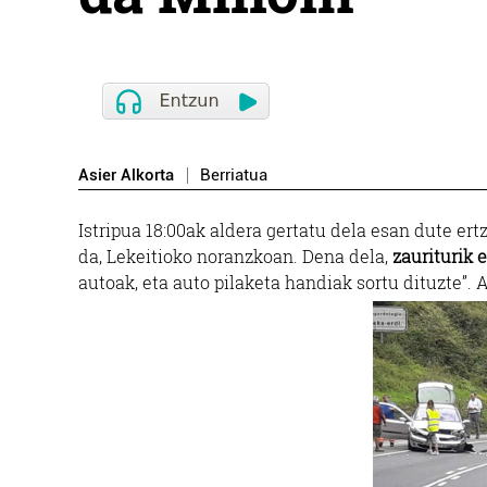
Asier Alkorta
Berriatua
Istripua 18:00ak aldera gertatu dela esan dute er
da, Lekeitioko noranzkoan. Dena dela,
zauriturik 
autoak, eta auto pilaketa handiak sortu dituzte”. 