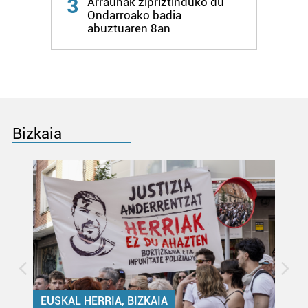
3
Arraunak zipriztinduko du
interes komertzial legitimoetan babesten dira. Ikusi gure
Ondarroako badia
abuztuaren 8an
bazkideen zerrenda, beren ustez zein helburutarako
duten interes legitimoa eta horren aurka nola egin
dezakezun ikusteko.
Lortu zure datu pertsonalak prozesatzeko moduari
buruzko informazio gehiago eta ezarri zure lehentasunak
datuen atalean. Edozein unetan alda edo ken dezakezu
Bizkaia
zure baimena Cookieen adierazpenean.
Webgune honek cookie propioak eta hirugarrenen cookie-
fitxategiak erabiltzen ditu. Zure esperientzia eta
zerbitzuak hobetzeko asmoz, cookie teknologiaz
baliatzen gara. Ohar hau onartuz gero, teknologia hori
erabiltzeko baimen esplizitua ematen diguzu.
Gehiago
irakurri
EUSKAL HERRIA, BIZKAIA