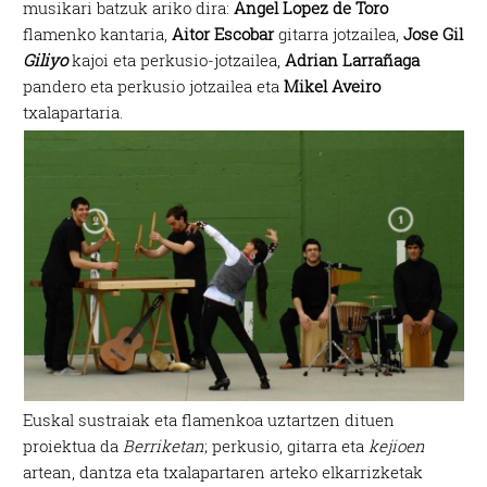
musikari batzuk ariko dira:
Angel Lopez de Toro
flamenko kantaria,
Aitor Escobar
gitarra jotzailea,
Jose Gil
Giliyo
kajoi eta perkusio-jotzailea,
Adrian Larrañaga
pandero eta perkusio jotzailea eta
Mikel Aveiro
txalapartaria.
Euskal sustraiak eta flamenkoa uztartzen dituen
proiektua da
Berriketan
; perkusio, gitarra eta
kejioen
artean, dantza eta txalapartaren arteko elkarrizketak