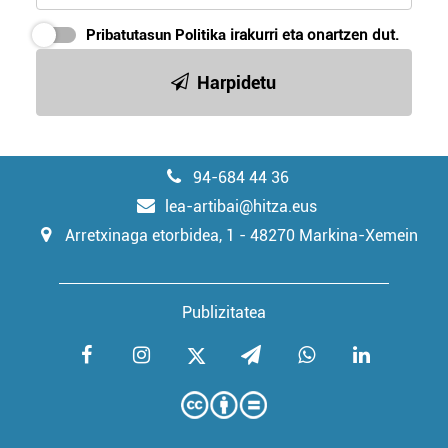
Pribatutasun Politika
irakurri eta onartzen dut.
Harpidetu
94-684 44 36
lea-artibai@hitza.eus
Arretxinaga etorbidea, 1 - 48270 Markina-Xemein
Publizitatea