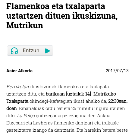
Flamenkoa eta txalaparta
uztartzen dituen ikuskizuna,
Mutrikun
Asier Alkorta
2017
/
07
/
13
Berriketan
ikuskizunak flamenkoa eta txalapata
uztartzen ditu, eta
barikuan [uztailak 14] Mutrikuko
Txalaparta
okindegi-kafetegian ikusi ahalko da,
22:30ean,
doan
. Emanaldiak ordu bat eta 25 minutu inguru irauten
ditu.
La Pulga
goitizeganagaz ezaguna den Askoa
Etxebarrieta Lasheras flamenko dantzari eta irakasle
gasteiztarra izango da dantzaria. Eta harekin batera beste