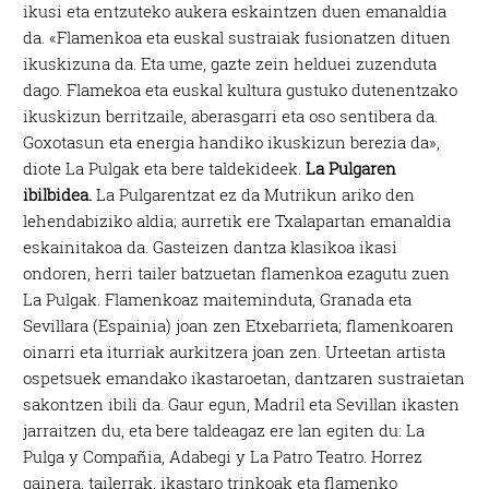
ikusi eta entzuteko aukera eskaintzen duen emanaldia
da. «Flamenkoa eta euskal sustraiak fusionatzen dituen
ikuskizuna da. Eta ume, gazte zein helduei zuzenduta
dago. Flamekoa eta euskal kultura gustuko dutenentzako
ikuskizun berritzaile, aberasgarri eta oso sentibera da.
Goxotasun eta energia handiko ikuskizun berezia da»,
diote La Pulgak eta bere taldekideek.
La Pulgaren
ibilbidea.
La Pulgarentzat ez da Mutrikun ariko den
lehendabiziko aldia; aurretik ere Txalapartan emanaldia
eskainitakoa da. Gasteizen dantza klasikoa ikasi
ondoren, herri tailer batzuetan flamenkoa ezagutu zuen
La Pulgak. Flamenkoaz maiteminduta, Granada eta
Sevillara (Espainia) joan zen Etxebarrieta; flamenkoaren
oinarri eta iturriak aurkitzera joan zen. Urteetan artista
ospetsuek emandako ikastaroetan, dantzaren sustraietan
sakontzen ibili da. Gaur egun, Madril eta Sevillan ikasten
jarraitzen du, eta bere taldeagaz ere lan egiten du: La
Pulga y Compañia, Adabegi y La Patro Teatro. Horrez
gainera, tailerrak, ikastaro trinkoak eta flamenko