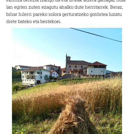
lan egiten zuten ezagutu ahalko dute herritarrek. Beraz,
bihar hilerri pareko solora gerturatzeko gonbitea luzatu
diete bateko eta bestekoei.