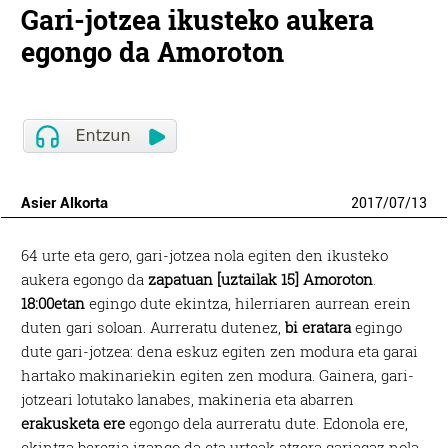
Gari-jotzea ikusteko aukera
egongo da Amoroton
Asier Alkorta
2017
/
07
/
13
64 urte eta gero, gari-jotzea nola egiten den ikusteko
aukera egongo da
zapatuan [uztailak 15] Amoroton
.
18:00etan
egingo dute ekintza, hilerriaren aurrean erein
duten gari soloan. Aurreratu dutenez,
bi eratara
egingo
dute gari-jotzea: dena eskuz egiten zen modura eta garai
hartako makinariekin egiten zen modura. Gainera, gari-
jotzeari lotutako lanabes, makineria eta abarren
erakusketa ere
egongo dela aurreratu dute. Edonola ere,
ekintza berezia izango da eta urteak atzera gariagaz nola