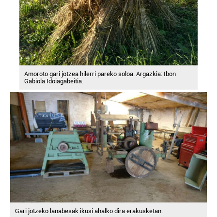
Amoroto gari jotzea hilerri pareko soloa. Argazkia: Ibon
Gabiola Idoiagabeitia.
Gari jotzeko lanabesak ikusi ahalko dira erakusketan.