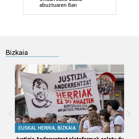
Bazkide batzuek ez dizute baimenik eskatzen, eta beren
abuztuaren 8an
interes komertzial legitimoetan babesten dira. Ikusi gure
bazkideen zerrenda, beren ustez zein helburutarako
duten interes legitimoa eta horren aurka nola egin
dezakezun ikusteko.
Lortu zure datu pertsonalak prozesatzeko moduari
Bizkaia
buruzko informazio gehiago eta ezarri zure lehentasunak
datuen atalean. Edozein unetan alda edo ken dezakezu
zure baimena Cookieen adierazpenean.
Webgune honek cookie propioak eta hirugarrenen cookie-
fitxategiak erabiltzen ditu. Zure esperientzia eta
zerbitzuak hobetzeko asmoz, cookie teknologiaz
baliatzen gara. Ohar hau onartuz gero, teknologia hori
erabiltzeko baimen esplizitua ematen diguzu.
Gehiago
irakurri
EUSKAL HERRIA, BIZKAIA