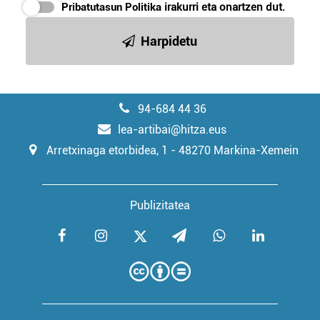
Pribatutasun Politika
irakurri eta onartzen dut.
Harpidetu
94-684 44 36
lea-artibai@hitza.eus
Arretxinaga etorbidea, 1 - 48270 Markina-Xemein
Publizitatea