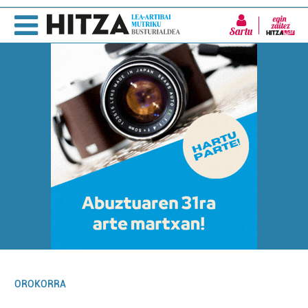
Sartu
OROKORRA