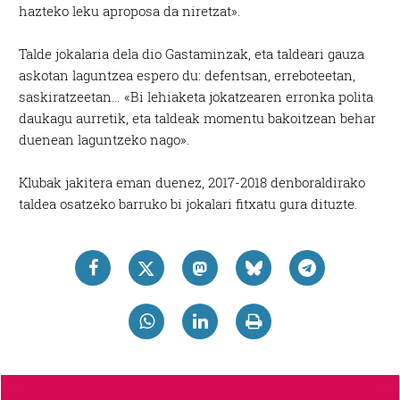
hazteko leku aproposa da niretzat».
Talde jokalaria dela dio Gastaminzak, eta taldeari gauza
askotan laguntzea espero du: defentsan, erreboteetan,
saskiratzeetan… «Bi lehiaketa jokatzearen erronka polita
daukagu aurretik, eta taldeak momentu bakoitzean behar
duenean laguntzeko nago».
Klubak jakitera eman duenez, 2017-2018 denboraldirako
taldea osatzeko barruko bi jokalari fitxatu gura dituzte.