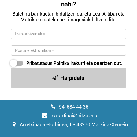
nahi?
Buletina barikuetan bidaltzen da, eta Lea-Artibai eta
Mutrikuko asteko berri nagusiak biltzen ditu.
Pribatutasun Politika
irakurri eta onartzen dut.
Harpidetu
94-684 44 36
lea-artibai@hitza.eus
Arretxinaga etorbidea, 1 - 48270 Markina-Xemein