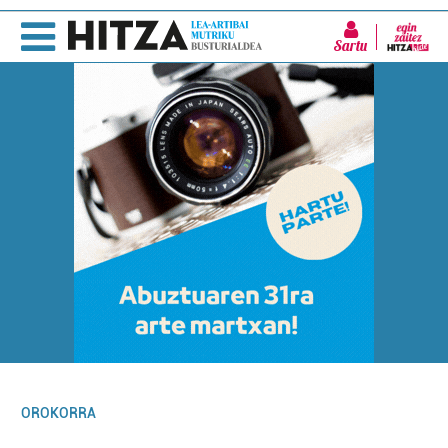
Sartu
OROKORRA