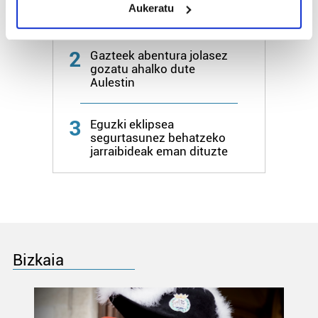
"Natura dut inspirazio iturri
Aukeratu
Identify your device by actively scanning it for
nagusia"
specific characteristics (fingerprinting)
Find out more about how your personal data is processed
2
Gazteek abentura jolasez
and set your preferences in the
details section
.
gozatu ahalko dute
Aulestin
Guk eta gure bazkideek zure datu pertsonalak
prozesatzen ditugu, zure IP zenbakia, besteak beste,
3
Eguzki eklipsea
teknologia erabiliz, cookieak adibidez, iragarki eta eduki
segurtasunez behatzeko
pertsonalizatuak eskaintzeko, iragarkiak eta edukia
jarraibideak eman dituzte
neurtzeko, jendeari buruzko informazioa biltzeko eta
produktuak garatzeko. Zure datuak nork eta zertarako
erabiltzen dituen hauta dezakezu.
Bazkide batzuek ez dizute baimenik eskatzen, eta beren
interes komertzial legitimoetan babesten dira. Ikusi gure
Bizkaia
bazkideen zerrenda, beren ustez zein helburutarako
duten interes legitimoa eta horren aurka nola egin
dezakezun ikusteko.