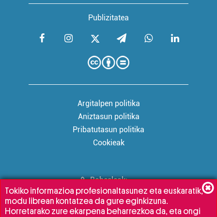
Publizitatea
Argitalpen politika
Aniztasun politika
Pribatutasun politika
Cookieak
Babesleak:
Tokiko informazioa profesionaltasunez eta euskaratik,
modu librean kontatzea da gure eginkizuna.
Horretarako zure ekarpena beharrezkoa da, eta ongi