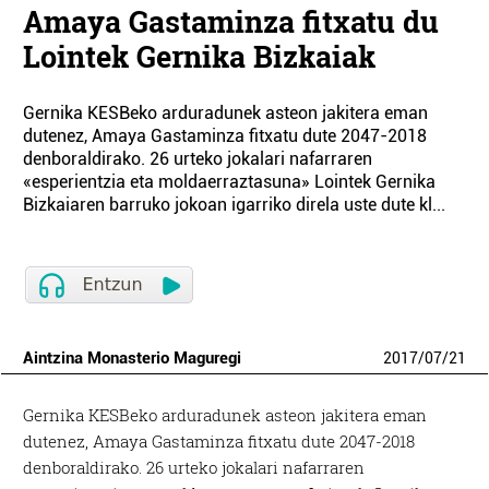
Amaya Gastaminza fitxatu du
Lointek Gernika Bizkaiak
Gernika KESBeko arduradunek asteon jakitera eman
dutenez, Amaya Gastaminza fitxatu dute 2047-2018
denboraldirako. 26 urteko jokalari nafarraren
«esperientzia eta moldaerraztasuna» Lointek Gernika
Bizkaiaren barruko jokoan igarriko direla uste dute kl...
Aintzina Monasterio Maguregi
2017
/
07
/
21
Gernika KESBeko arduradunek asteon jakitera eman
dutenez, Amaya Gastaminza fitxatu dute 2047-2018
denboraldirako. 26 urteko jokalari nafarraren