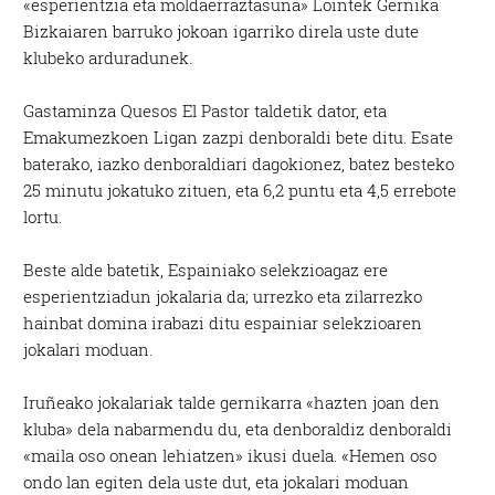
«esperientzia eta moldaerraztasuna» Lointek Gernika
Bizkaiaren barruko jokoan igarriko direla uste dute
klubeko arduradunek.
Gastaminza Quesos El Pastor taldetik dator, eta
Emakumezkoen Ligan zazpi denboraldi bete ditu. Esate
baterako, iazko denboraldiari dagokionez, batez besteko
25 minutu jokatuko zituen, eta 6,2 puntu eta 4,5 errebote
lortu.
Beste alde batetik, Espainiako selekzioagaz ere
esperientziadun jokalaria da; urrezko eta zilarrezko
hainbat domina irabazi ditu espainiar selekzioaren
jokalari moduan.
Iruñeako jokalariak talde gernikarra «hazten joan den
kluba» dela nabarmendu du, eta denboraldiz denboraldi
«maila oso onean lehiatzen» ikusi duela. «Hemen oso
ondo lan egiten dela uste dut, eta jokalari moduan