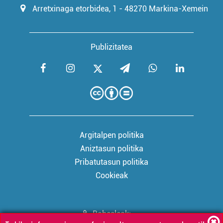
Arretxinaga etorbidea, 1 - 48270 Markina-Xemein
Publizitatea
Argitalpen politika
Aniztasun politika
Pribatutasun politika
Cookieak
Babesleak: