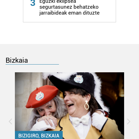
3
Eguzki eklipsea
zure baimena Cookieen adierazpenean.
segurtasunez behatzeko
jarraibideak eman dituzte
Webgune honek cookie propioak eta hirugarrenen cookie-
fitxategiak erabiltzen ditu. Zure esperientzia eta
zerbitzuak hobetzeko asmoz, cookie teknologiaz
baliatzen gara. Ohar hau onartuz gero, teknologia hori
erabiltzeko baimen esplizitua ematen diguzu.
Gehiago
irakurri
Bizkaia
BIZIGIRO, BIZKAIA