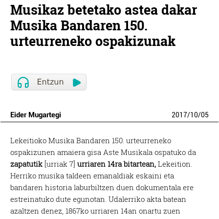
Musikaz betetako astea dakar
Musika Bandaren 150.
urteurreneko ospakizunak
Eider Mugartegi
2017
/
10
/
05
Lekeitioko Musika Bandaren 150. urteurreneko
ospakizunen amaiera gisa Aste Musikala ospatuko da
zapatutik
[urriak 7]
urriaren 14ra bitartean,
Lekeition.
Herriko musika taldeen emanaldiak eskaini eta
bandaren historia laburbiltzen duen dokumentala ere
estreinatuko dute egunotan. Udalerriko akta batean
azaltzen denez, 1867ko urriaren 14an onartu zuen