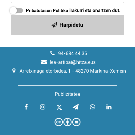
Pribatutasun Politika
irakurri eta onartzen dut.
Harpidetu
94-684 44 36
lea-artibai@hitza.eus
Arretxinaga etorbidea, 1 - 48270 Markina-Xemein
Publizitatea