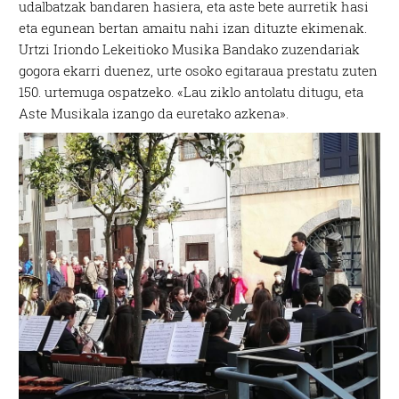
udalbatzak bandaren hasiera, eta aste bete aurretik hasi
eta egunean bertan amaitu nahi izan dituzte ekimenak.
Urtzi Iriondo Lekeitioko Musika Bandako zuzendariak
gogora ekarri duenez, urte osoko egitaraua prestatu zuten
150. urtemuga ospatzeko. «Lau ziklo antolatu ditugu, eta
Aste Musikala izango da euretako azkena».