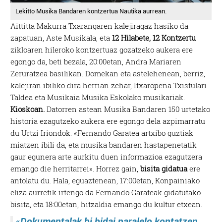
Lekitto Musika Bandaren kontzertua Nautika aurrean.
Aittitta Makurra Txarangaren kalejiragaz hasiko da
zapatuan, Aste Musikala, eta
12 Hilabete, 12 Kontzertu
zikloaren hileroko kontzertuaz gozatzeko aukera ere
egongo da, beti bezala, 20:00etan, Andra Mariaren
Zeruratzea basilikan. Domekan eta astelehenean, berriz,
kalejiran ibiliko dira herrian zehar, Itxaropena Txistulari
Taldea eta Musikaia Musika Eskolako musikariak.
Kioskoan.
Datorren astean Musika Bandaren 150 urtetako
historia ezagutzeko aukera ere egongo dela azpimarratu
du Urtzi Iriondok. «Fernando Garatea artxibo guztiak
miatzen ibili da, eta musika bandaren hastapenetatik
gaur egunera arte aurkitu duen informazioa ezagutzera
emango die herritarrei». Horrez gain,
bisita gidatua
ere
antolatu du. Hala, eguaztenean, 17:00etan, Konpainiako
eliza aurretik irtengo da Fernando Garateak gidatutako
bisita, eta 18:00etan, hitzaldia emango du kultur etxean.
«Dokumentalak bi bidai paralelo kontatzen