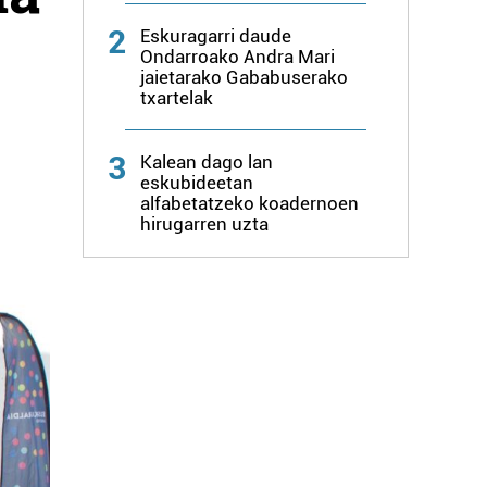
2
Eskuragarri daude
Ondarroako Andra Mari
jaietarako Gababuserako
txartelak
3
Kalean dago lan
eskubideetan
alfabetatzeko koadernoen
hirugarren uzta