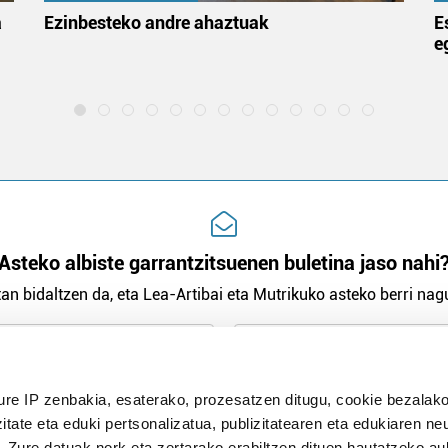
a
Ezinbesteko andre ahaztuak
E
e
Asteko albiste garrantzitsuenen buletina jaso nahi
an bidaltzen da, eta Lea-Artibai eta Mutrikuko asteko berri nagu
n Politika
irakurri eta onartzen dut.
ure IP zenbakia, esaterako, prozesatzen ditugu, cookie bezalako
H
itate eta eduki pertsonalizatua, publizitatearen eta edukiaren ne
. Zure datuak nork eta zertarako erabiltzen dituen hautatzeko a