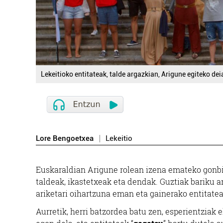
Lekeitioko entitateak, talde argazkian, Arigune egiteko dei
Lore Bengoetxea
Lekeitio
Euskaraldian Arigune rolean izena emateko gonb
taldeak, ikastetxeak eta dendak. Guztiak bariku a
ariketari oihartzuna eman eta gainerako entitate
Aurretik, herri batzordea batu zen, esperientziak