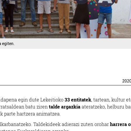
a egiten.
202
idapena egin dute Lekeitioko
33 entitatek
, tartean, kultur et
rratsaldean batu ziren
talde argazkia
ateratzeko, helburu ba
ak parte hartzera animatzea.
 elkarbanatzeko. Taldekideek adierazi zuten orohar
harrera 