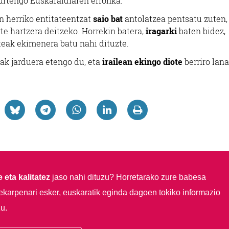
aurtengo Euskaraldiaren erronka.
 herriko entitateentzat
saio bat
antolatzea pentsatu zuten,
e hartzera deitzeko. Horrekin batera,
iragarki
baten bidez,
teak ekimenera batu nahi dituzte.
ak jarduera etengo du, eta
irailean ekingo diote
berriro lana
 eta kalitatez
jaso nahi dituzu?
Horretarako zure babesa
ekarpenari esker, euskaratik eginda dagoen tokiko informazio
u.