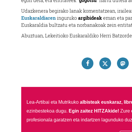
egon dela, eta entitateek “
gogotsu
” hartu dutela 
Udazkenera begirako lanak komentatzean, irailean
Euskaraldiaren
inguruko
argibideak
eman eta part
Euskaraldia bultzatu eta norbanakoak zein entita
Abuztuan, Lekeitioko Euskaraldiko Herri Batzorde
Lea-Artibai eta Mutrikuko
albisteak euskaraz, libre
ezinbestekoa dugu.
Egin zaitez HITZAkide!
Zure 
profesionala garatzen eta indartzen lagunduko duz