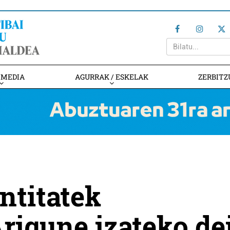
IMEDIA
AGURRAK / ESKELAK
ZERBITZ
ntitatek
rigune izateko de