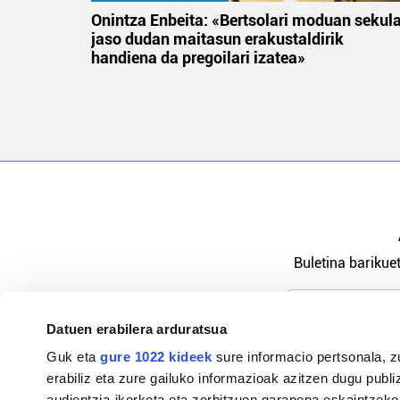
na
Onintza Enbeita: «Bertsolari moduan sekul
jaso dudan maitasun erakustaldirik
handiena da pregoilari izatea»
Buletina barikuet
Datuen erabilera arduratsua
Pribatutasu
Guk eta
gure 1022 kideek
sure informacio pertsonala, z
erabiliz eta zure gailuko informazioak azitzen dugu publiz
audientzia-ikerketa eta zerbitzuen garapena eskaintzeko