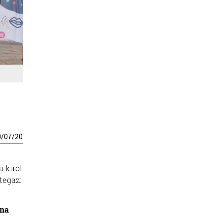
0
/
07
/
20
a kirol
tegaz:
ona