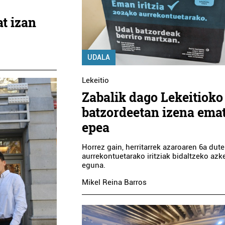
t izan
UDALA
Lekeitio
Zabalik dago Lekeitioko
batzordeetan izena ema
epea
Horrez gain, herritarrek azaroaren 6a dut
aurrekontuetarako iritziak bidaltzeko azk
eguna.
Mikel Reina Barros