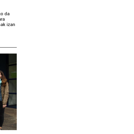
go da
ara
nak izan