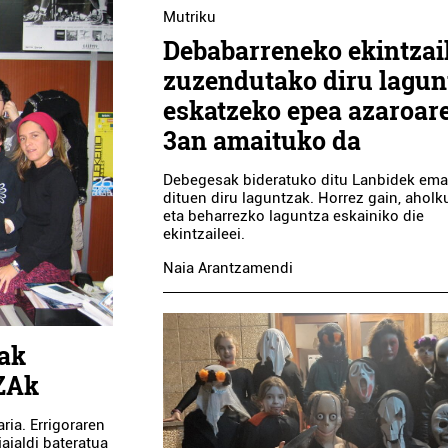
Mutriku
Debabarreneko ekintzai
zuzendutako diru lagun
eskatzeko epea azaroar
3an amaituko da
Debegesak bideratuko ditu Lanbidek ema
dituen diru laguntzak. Horrez gain, aholku
eta beharrezko laguntza eskainiko die
ekintzaileei.
Naia Arantzamendi
rak
TZAk
ia. Errigoraren
aialdi bateratua