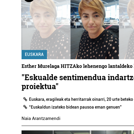
EUSKARA
Esther Murelaga HITZAko lehenengo lantaldeko 
"Eskualde sentimendua indart
proiektua"
Euskara, eragileak eta herritarrak oinarri, 20 urte betek
“Euskaldun izateko bidean pausoa eman genuen”
Naia Arantzamendi