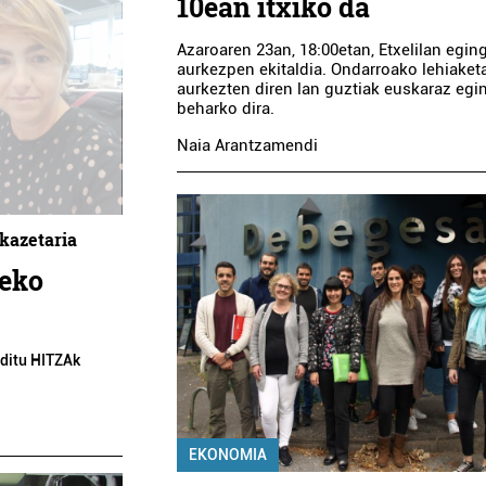
10ean itxiko da
Azaroaren 23an, 18:00etan, Etxelilan egin
aurkezpen ekitaldia. Ondarroako lehiaket
aurkezten diren lan guztiak euskaraz egi
beharko dira.
Naia Arantzamendi
kazetaria
zeko
o ditu HITZAk
EKONOMIA