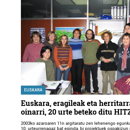
EUSKARA
Euskara, eragileak eta herritar
oinarri, 20 urte beteko ditu HI
2003ko azaroaren 11n argitaratu zen lehenengo egunkar
10. urteurrenagaz bat eginda, bi proiektuek ospakizun j