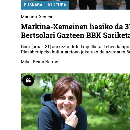
EUSKARA
KULTURA
Markina-Xemein
Markina-Xemeinen hasiko da 3
Bertsolari Gazteen BBK Sariket
Gaur [urriak 31] aurkeztu dute txapelketa. Lehen kanpo
Plazaberripeko kultur aretoan jokatuko da azaroaren 6
Mikel Reina Barros