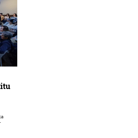
titu
ka
-