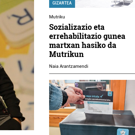
GIZARTEA
Mutriku
Sozializazio eta
errehabilitazio gunea
martxan hasiko da
Mutrikun
Naia Arantzamendi