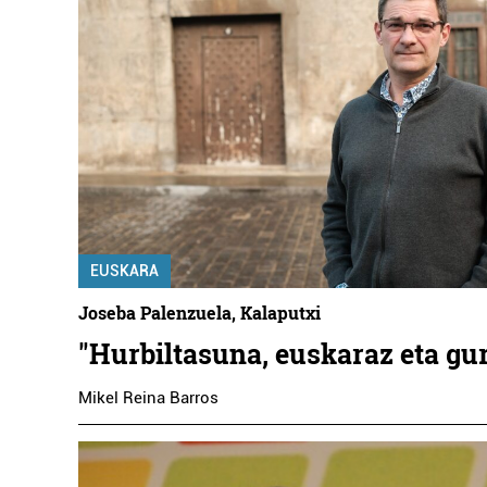
EUSKARA
Joseba Palenzuela, Kalaputxi
"Hurbiltasuna, euskaraz eta gu
Mikel Reina Barros