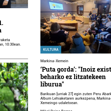
1.
a
raketa
an, 10:30ean.
KULTURA
Markina-Xemein
‘Puta gorda’: "Inoiz exis
beharko ez litzatekeen
liburua"
Barikuan [urriak 27] egin zuten Peru Abar
Album Lehiaketaren aurkezpena, Markina
Xemeingo udaletxean.