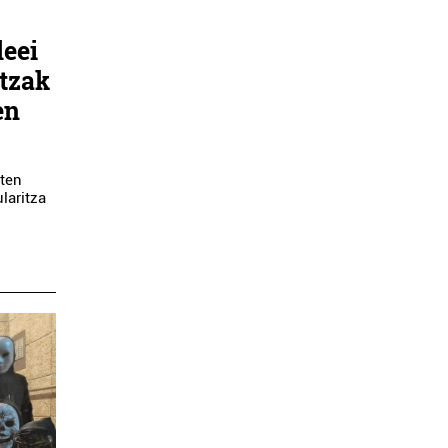
leei
tzak
en
ten
laritza