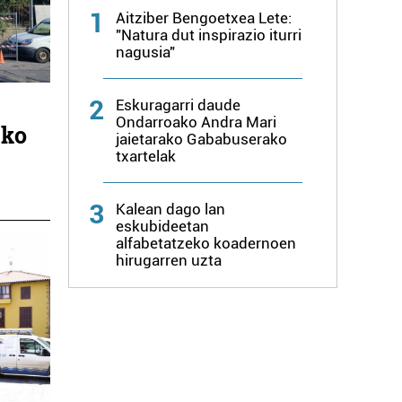
1
Aitziber Bengoetxea Lete:
"Natura dut inspirazio iturri
nagusia"
2
Eskuragarri daude
Ondarroako Andra Mari
uko
jaietarako Gababuserako
txartelak
3
Kalean dago lan
eskubideetan
alfabetatzeko koadernoen
hirugarren uzta