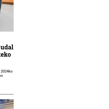
 udal
teko
e 2024ko
en