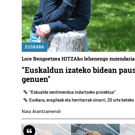
EUSKARA
Lore Bengoetxea HITZAko lehenengo zuzendaria
"Euskaldun izateko bidean pa
genuen"
“Eskualde sentimendua indartzeko proiektua”
Euskara, eragileak eta herritarrak oinarri, 20 urte betek
Naia Arantzamendi