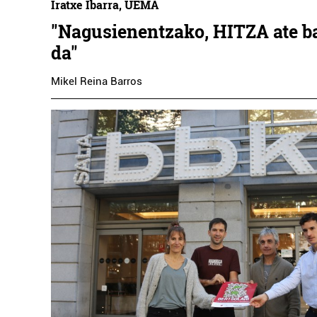
Iratxe Ibarra, UEMA
"Nagusienentzako, HITZA ate ba
da"
Mikel Reina Barros