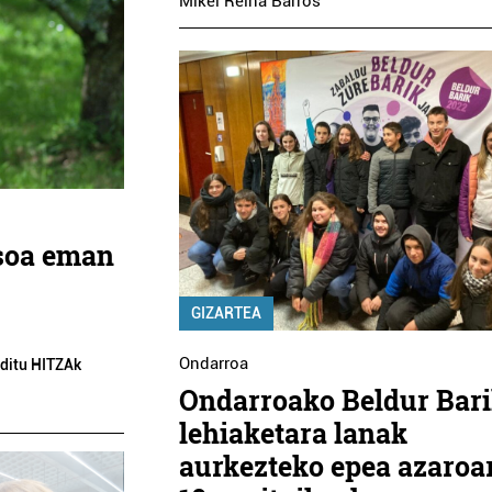
Mikel Reina Barros
usoa eman
GIZARTEA
Ondarroa
o ditu HITZAk
Ondarroako Beldur Bar
lehiaketara lanak
aurkezteko epea azaroa