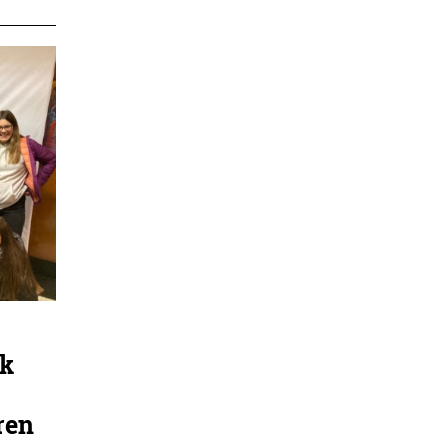
ik
ren