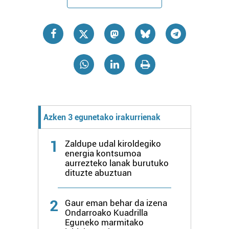
Azken 3 egunetako irakurrienak
1
Zaldupe udal kiroldegiko
energia kontsumoa
aurrezteko lanak burutuko
dituzte abuztuan
2
Gaur eman behar da izena
Ondarroako Kuadrilla
Eguneko marmitako