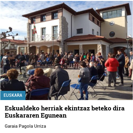
EUSKARA
Eskualdeko herriak ekintzaz beteko dira
Euskararen Egunean
Garaia Pagola Urriza