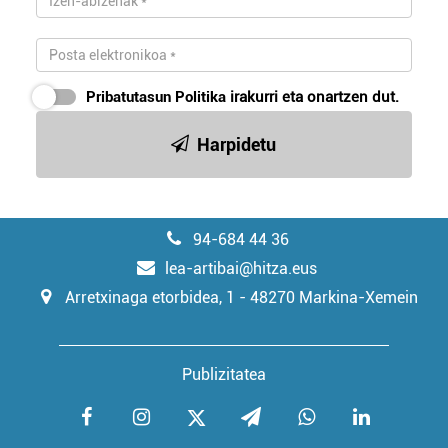
Pribatutasun Politika
irakurri eta onartzen dut.
Harpidetu
94-684 44 36
lea-artibai@hitza.eus
Arretxinaga etorbidea, 1 - 48270 Markina-Xemein
Publizitatea