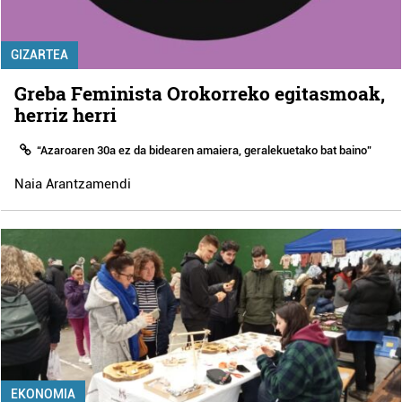
GIZARTEA
Greba Feminista Orokorreko egitasmoak,
herriz herri
“Azaroaren 30a ez da bidearen amaiera, geralekuetako bat baino”
Naia Arantzamendi
EKONOMIA