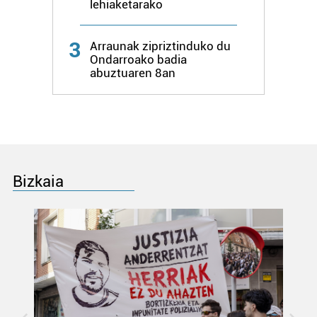
lehiaketarako
3
Arraunak zipriztinduko du
Ondarroako badia
abuztuaren 8an
Bizkaia