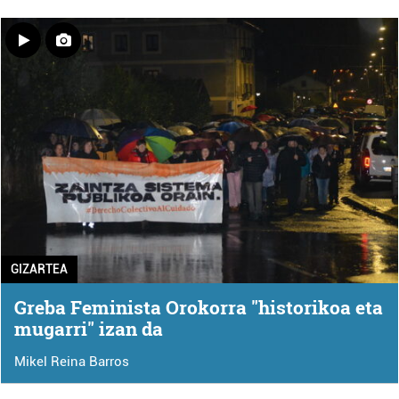
GIZARTEA
Greba Feminista Orokorra "historikoa eta
mugarri" izan da
Mikel Reina Barros