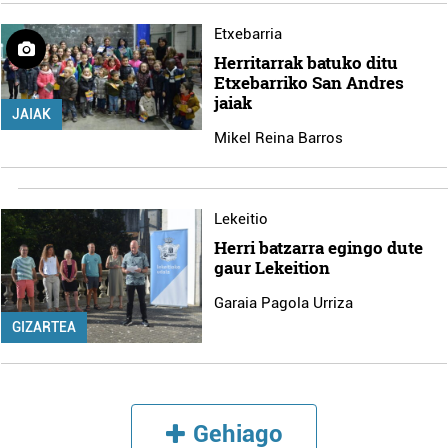
Etxebarria
Herritarrak batuko ditu
Etxebarriko San Andres
jaiak
JAIAK
Mikel Reina Barros
Lekeitio
Herri batzarra egingo dute
gaur Lekeition
Garaia Pagola Urriza
GIZARTEA
Gehiago