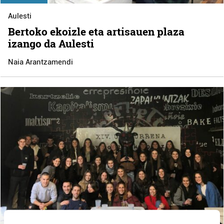
Aulesti
Bertoko ekoizle eta artisauen plaza
izango da Aulesti
Naia Arantzamendi