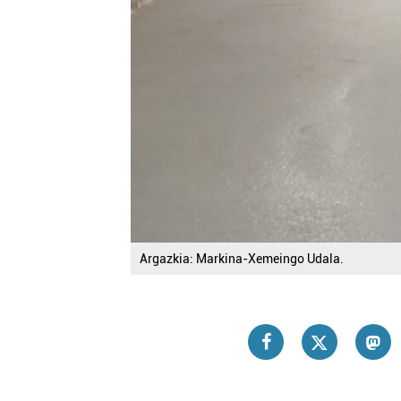
Argazkia: Markina-Xemeingo Udala.