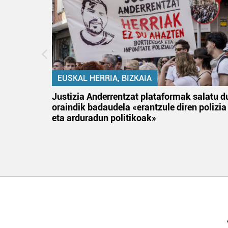
EUSKAL HERRIA, BIZKAIA
an
Justizia Anderrentzat plataformak salatu d
oraindik badaudela «erantzule diren polizia
eta arduradun politikoak»