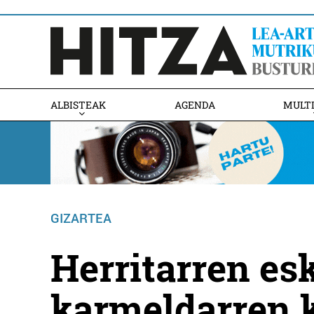
ALBISTEAK
AGENDA
MULT
GIZARTEA
Herritarren es
karmeldarren 