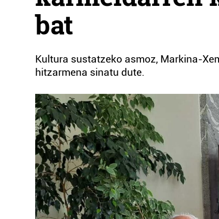
bat
Kultura sustatzeko asmoz, Markina-Xem
hitzarmena sinatu dute.