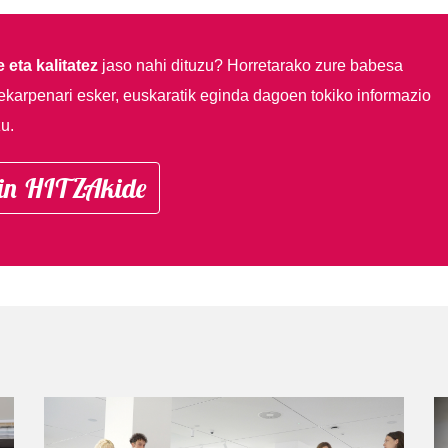
 eta kalitatez
jaso nahi dituzu?
Horretarako zure babesa
ekarpenari esker, euskaratik eginda dagoen tokiko informazio
u.
in HITZAkide