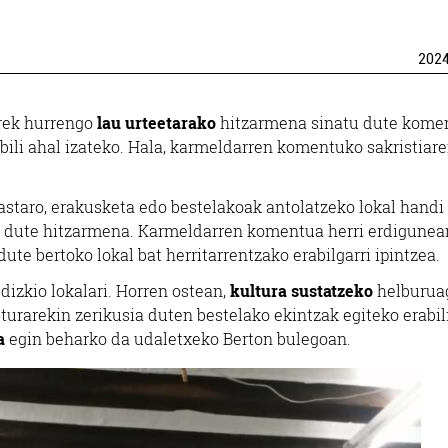
202
rek hurrengo
lau urteetarako
hitzarmena sinatu dute kome
bili ahal izateko. Hala, karmeldarren komentuko sakristiar
kastaro, erakusketa edo bestelakoak antolatzeko lokal handi
tu dute hitzarmena. Karmeldarren komentua herri erdigunea
dute bertoko lokal bat herritarrentzako erabilgarri ipintzea.
dizkio lokalari. Horren ostean,
kultura sustatzeko
helburua
ulturarekin zerikusia duten bestelako ekintzak egiteko erabil
a
egin beharko da udaletxeko Berton bulegoan.