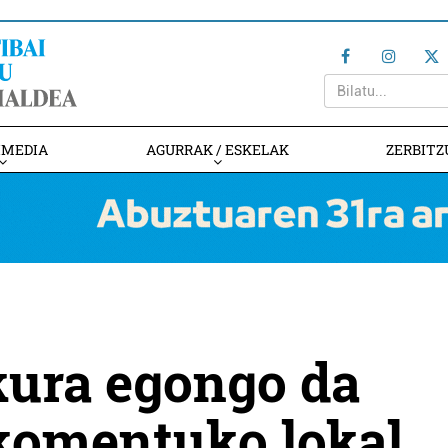
IMEDIA
AGURRAK / ESKELAK
ZERBITZ
kura egongo da
komentuko lokal