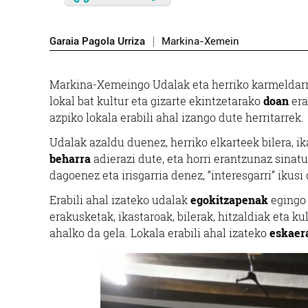
Garaia Pagola Urriza
Markina-Xemein
Markina-Xemeingo Udalak eta herriko karmeldar
lokal bat kultur eta gizarte ekintzetarako
doan
era
azpiko lokala erabili ahal izango dute herritarrek.
Udalak azaldu duenez, herriko elkarteek bilera, i
beharra
adierazi dute, eta horri erantzunaz sina
dagoenez eta irisgarria denez, “interesgarri” ikusi 
Erabili ahal izateko udalak
egokitzapenak
egingo 
erakusketak, ikastaroak, bilerak, hitzaldiak eta k
ahalko da gela. Lokala erabili ahal izateko
eskaer