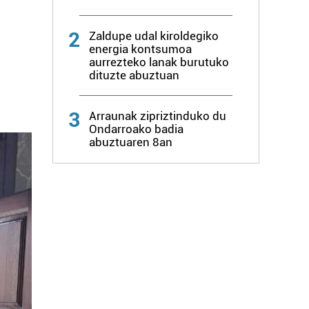
2
Zaldupe udal kiroldegiko
energia kontsumoa
aurrezteko lanak burutuko
dituzte abuztuan
3
Arraunak zipriztinduko du
Ondarroako badia
abuztuaren 8an