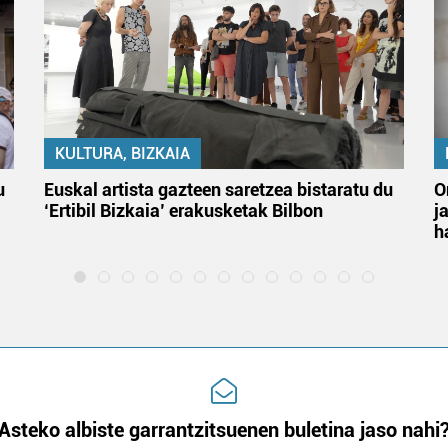
KULTURA, BIZKAIA
u
Euskal artista gazteen saretzea bistaratu du
O
‘Ertibil Bizkaia’ erakusketak Bilbon
j
h
Asteko albiste garrantzitsuenen buletina jaso nahi