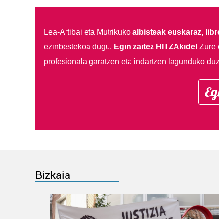
Lea-Artibai eta Mutrikuko
albisteak euskaraz, libre
ezinbestekoa dugu.
Egin zaitez HITZAkide!
Zure 
profesionala garatzen eta indartzen lagunduko duz
Eg
Bizkaia