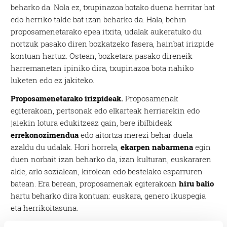
beharko da. Nola ez, txupinazoa botako duena herritar bat
edo herriko talde bat izan beharko da. Hala, behin
proposamenetarako epea itxita, udalak aukeratuko du
nortzuk pasako diren bozkatzeko fasera, hainbat irizpide
kontuan hartuz. Ostean, bozketara pasako direneik
harremanetan ipiniko dira, txupinazoa bota nahiko
luketen edo ez jakiteko.
Proposamenetarako irizpideak.
Proposamenak
egiterakoan, pertsonak edo elkarteak herriarekin edo
jaiekin lotura edukitzeaz gain, bere ibilbideak
errekonozimendua
edo aitortza merezi behar duela
azaldu du udalak. Hori horrela,
ekarpen nabarmena
egin
duen norbait izan beharko da, izan kulturan, euskararen
alde, arlo sozialean, kirolean edo bestelako esparruren
batean. Era berean, proposamenak egiterakoan
hiru balio
hartu beharko dira kontuan: euskara, genero ikuspegia
eta herrikoitasuna.