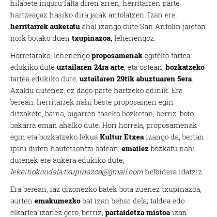
hilabete inguru falta diren arren, herritarren parte
hartzeagaz hasiko dira jaiak antolatzen. Izan ere,
herritarrek aukeratu
ahal izango dute San Antolin jaietan
nork botako duen
txupinazoa,
lehenengoz.
Horretarako, lehenengo
proposamenak
egiteko tartea
edukiko dute
uztailaren 24ra arte
, eta ostean,
bozkatzeko
tartea edukiko dute,
uztailaren 29tik abuztuaren 5era
.
Azaldu dutenez, ez dago parte hartzeko adinik. Era
berean, herritarrek nahi beste proposamen egin
ditzakete, baina, bigarren faseko bozketan, berriz, boto
bakarra eman ahalko dute. Hori horrela, proposamenak
egin eta bozkatzeko lekua
Kultur Etxea
izango da, bertan
ipini duten hautetsontzi batean;
emailez
bozkatu nahi
dutenek ere aukera edukiko dute,
lekeitiokoudala.txupinazoa@gmail.com
helbidera idatziz.
Era berean, iaz gizonezko batek bota zuenez txupinazoa,
aurten
emakumezko
bat izan behar dela; taldea edo
elkartea izanez gero, berriz,
partaidetza mistoa
izan