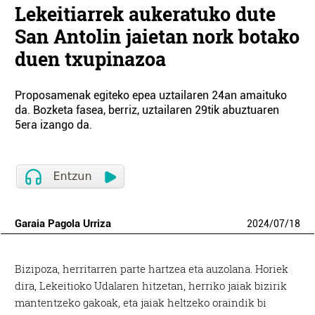
Lekeitiarrek aukeratuko dute
San Antolin jaietan nork botako
duen txupinazoa
Proposamenak egiteko epea uztailaren 24an amaituko
da. Bozketa fasea, berriz, uztailaren 29tik abuztuaren
5era izango da.
Garaia Pagola Urriza
2024
/
07
/
18
Bizipoza, herritarren parte hartzea eta auzolana. Horiek
dira, Lekeitioko Udalaren hitzetan, herriko jaiak bizirik
mantentzeko gakoak, eta jaiak heltzeko oraindik bi