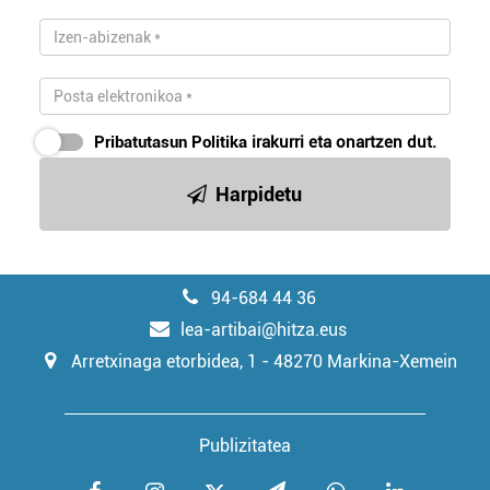
Pribatutasun Politika
irakurri eta onartzen dut.
Harpidetu
94-684 44 36
lea-artibai@hitza.eus
Arretxinaga etorbidea, 1 - 48270 Markina-Xemein
Publizitatea