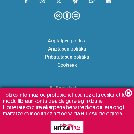
Argitalpen politika
Aniztasun politika
Pribatutasun politika
Cookieak
Babesleak:
Tokiko informazioa profesionaltasunez eta euskaratik,
modu librean kontatzea da gure eginkizuna.
Horretarako zure ekarpena beharrezkoa da, eta ongi
maitatzeko modurik zintzoena da HITZAkide egitea.