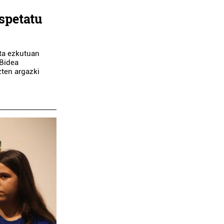
espetatu
eta ezkutuan
 Bidea
zten argazki