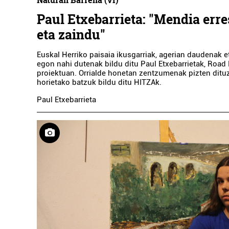
Paul Etxebarrieta: "Mendia err
eta zaindu"
Euskal Herriko paisaia ikusgarriak, agerian daudenak 
egon nahi dutenak bildu ditu Paul Etxebarrietak, Road
proiektuan. Orrialde honetan zentzumenak pizten ditu
horietako batzuk bildu ditu HITZAk.
Paul Etxebarrieta