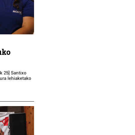
uko
k 25] Santixo
ura lehiaketako