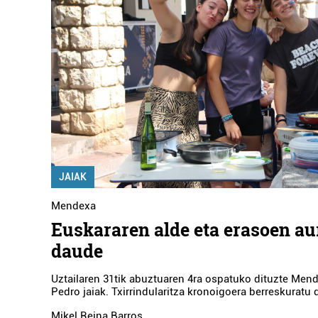
JAIAK
Mendexa
Euskararen alde eta erasoen au
daude
Uztailaren 31tik abuztuaren 4ra ospatuko dituzte Men
Pedro jaiak. Txirrindularitza kronoigoera berreskuratu 
Mikel Reina Barros