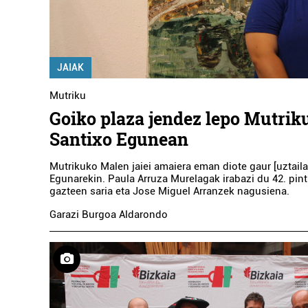
JAIAK
Mutriku
Goiko plaza jendez lepo Mutrik
Santixo Egunean
Mutrikuko Malen jaiei amaiera eman diote gaur [uztaila
Egunarekin. Paula Arruza Murelagak irabazi du 42. pint
gazteen saria eta Jose Miguel Arranzek nagusiena.
Garazi Burgoa Aldarondo