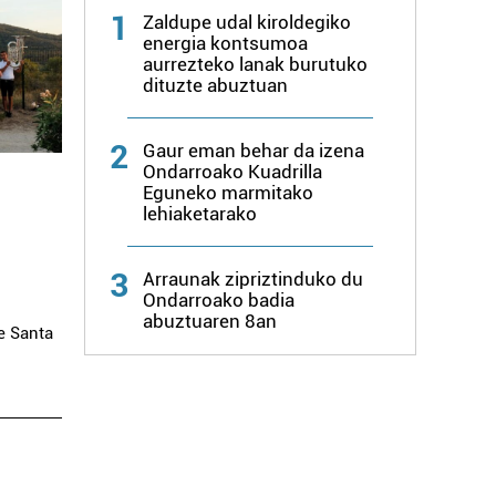
1
Zaldupe udal kiroldegiko
energia kontsumoa
aurrezteko lanak burutuko
dituzte abuztuan
2
Gaur eman behar da izena
Ondarroako Kuadrilla
Eguneko marmitako
lehiaketarako
3
Arraunak zipriztinduko du
Ondarroako badia
abuztuaren 8an
e Santa