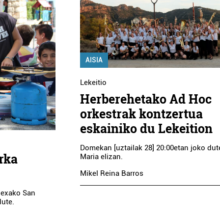
AISIA
Lekeitio
Herberehetako Ad Hoc
orkestrak kontzertua
eskainiko du Lekeition
Domekan [uztailak 28] 20:00etan joko dut
rka
Maria elizan.
Mikel Reina Barros
dexako San
dute.