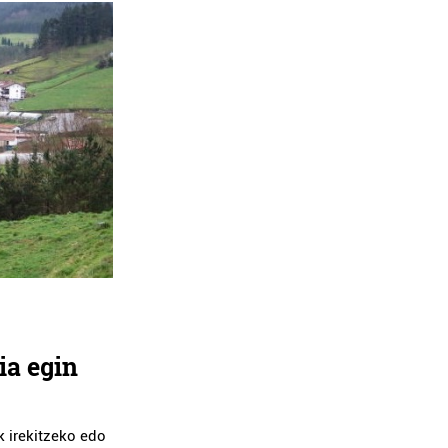
ia egin
k irekitzeko edo