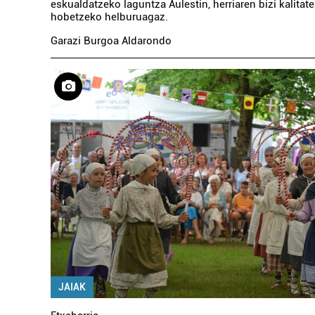
eskualdatzeko laguntza Aulestin, herriaren bizi kalitat
hobetzeko helburuagaz.
Garazi Burgoa Aldarondo
JAIAK