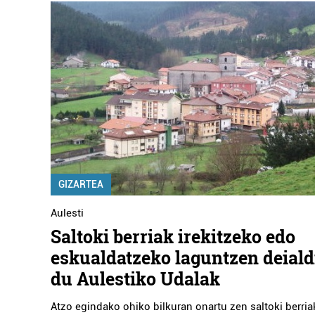
GIZARTEA
Aulesti
Saltoki berriak irekitzeko edo
eskualdatzeko laguntzen deiald
du Aulestiko Udalak
Atzo egindako ohiko bilkuran onartu zen saltoki berria