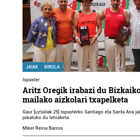
JAIAK
KIROLA
Ispaster
Aritz Oregik irabazi du Bizkaiko
mailako aizkolari txapelketa
Gaur [uztailak 25] Ispasterko Santiago eta Santa Ana ja
jokatuko du lehiaketa.
Mikel Reina Barros