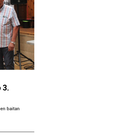
 3.
ien baitan