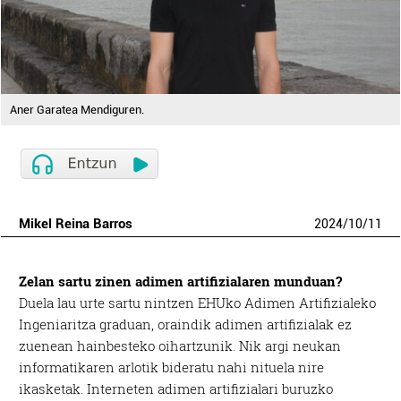
Aner Garatea Mendiguren.
Mikel Reina Barros
2024
/
10
/
11
Zelan sartu zinen adimen artifizialaren munduan?
Duela lau urte sartu nintzen EHUko Adimen Artifizialeko
Ingeniaritza graduan, oraindik adimen artifizialak ez
zuenean hainbesteko oihartzunik. Nik argi neukan
informatikaren arlotik bideratu nahi nituela nire
ikasketak. Interneten adimen artifizialari buruzko