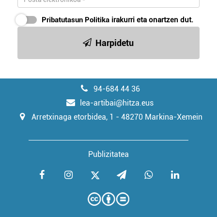
Pribatutasun Politika
irakurri eta onartzen dut.
Harpidetu
94-684 44 36
lea-artibai@hitza.eus
Arretxinaga etorbidea, 1 - 48270 Markina-Xemein
Publizitatea