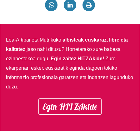
Lea-Artibai eta Mutrikuko
albisteak euskaraz, libre eta
kalitatez
jaso nahi dituzu?
Horretarako zure babesa
ezinbestekoa dugu.
Egin zaitez HITZAkide!
Zure
ekarpenari esker, euskaratik eginda dagoen tokiko
informazio profesionala garatzen eta indartzen lagunduko
duzu.
Egin HITZAkide