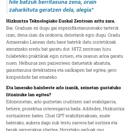
hile batzuk berritasuna zena, orain
zaharkituta geratzen dela, alegia
“
Hizkuntza Teknologiako Euskal Zentroan aritu zara.
Bai. Graduan ez dugu gai espezifikotasunerako tarterik
izan, dena izan da orokorra, denetarik egin dugu. Gradu
Amaierako Lanean datu base batetik datu sintetikoak
ateratzeko eredu bat garatu dut. HITZ zentroan hiru
hilabeteko praktikak egin nituen, eta osasun arloa garatu
nuen. Helburua zen pazienteen datuetatik abiatuta,
gaixotasuna detektatzea eta sailkapen bat egitea, gero
konponbide bat emateko.
Eta lanerako hainbeste arlo izanik, zeinetan gustatuko
litzaizuke lan egitea?
Edozeinetan; arlo guztietan iruditzen zait erabilgarria,
betiere, proiektua interesgarria bada. Adibidez, Hizkuntza
sortzaileren baten. Chat GPT erabiltzerakoan, esate
baterako, aukera dago zuk testu sarrera bat sortzea eta
berak gainerakoa idaztea. Horrelako gailuak oso