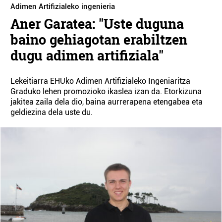
Adimen Artifizialeko ingenieria
Aner Garatea: "Uste duguna
baino gehiagotan erabiltzen
dugu adimen artifiziala"
Lekeitiarra EHUko Adimen Artifizialeko Ingeniaritza
Graduko lehen promozioko ikaslea izan da. Etorkizuna
jakitea zaila dela dio, baina aurrerapena etengabea eta
geldiezina dela uste du.