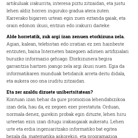
artikuluak irakurrita, interesa piztu zitzaidan, eta justu
lehen aldiz horren inguruko gradua atera zuten.
Karrerako bigarren urtean egin zuen eztanda gaiak, eta
orain edonon ikusi, entzun edo irakurri daiteke.
Alde horretatik, zuk argi izan zenuen etorkizuna zela.
Agian, kalean, telebistan edo irratian ez zen hainbeste
entzuten, baina Interneten bazegoen adimen artifizialari
buruzko informazio gehiago. Etorkizunera begira
garrantzia hartzen joango zela argi ikusi nuen. Egia da
informatikaren munduak betidanik arreta deitu didala,
eta aukera oso ona iruditu zitzaidan.
Eta zer azaldu dizuete unibertsitatean?
Kontuan izan behar da gure promozioa lehendabizikoa
izan dela, hau da, ez zegoen ezer prestatuta. Orduan,
normala denez, gurekin probak egin dituzte, lehen hiru
urteetan ezin izan ditugu irakasgaiak aukeratu. Lehen
urte eta erdia ingeniaritzako informatiko bat egitea
bezala da, matematika askorekin, eta programazioa