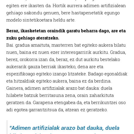
egiten ere ikasten da. Hortik aurrera adimen artifizialean
gehiago sakondu genuen, bere hastapenetatik egungo
modelo sintetikoetara heldu arte.
Beraz, ikasketetan oraindik garatu beharra dago, are eta
zuku gehiago ateratzeko.
Bai. gradua amaituta, masterren bat egiteko aukera bilatu
nuen, baina ez nuen ezer interesgarririk aurkitu. Gradua,
berez, orokorra izan da, beraz, ez dut aurkitu bestelako
aukerarik gauza berriak ikasteko, dena are eta
espezifikoago egiteko izango litzateke. Badago egonaldiak
eta hitzaldiak egiteko aukera, baina ez da berdina.
Gainera, adimen artifizialak arazo bat dauka: duela
hilabete batzuk berritasuna zena, orain zaharkituta
geratzen da. Garapena etengabea da, eta berrikuntzei oso
adi egotea garrantzitsua da, atzean ez geratzeko.
“Adimen artifizialak a
razo bat dauka, duela