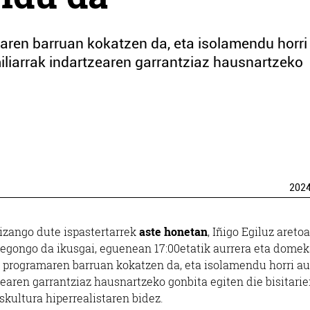
aren barruan kokatzen da, eta isolamendu horri
miliarrak indartzearen garrantziaz hausnartzeko
202
izango dute ispastertarrek
aste honetan
, Iñigo Egiluz aretoa
a egongo da ikusgai, eguenean 17:00etatik aurrera eta dome
ri programaren barruan kokatzen da, eta isolamendu horri au
earen garrantziaz hausnartzeko gonbita egiten die bisitariei
kultura hiperrealistaren bidez.