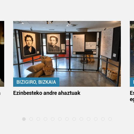
BIZIGIRO, BIZKAIA
a
Ezinbesteko andre ahaztuak
E
e