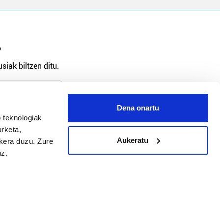
?
siak biltzen ditu.
Dena onartu
 teknologiak
arpidetu
urketa,
Aukeratu
ukera duzu. Zure
uz.
Argitalpen politika
Aniztasun politika
Pribatutasun politika
Cookieak