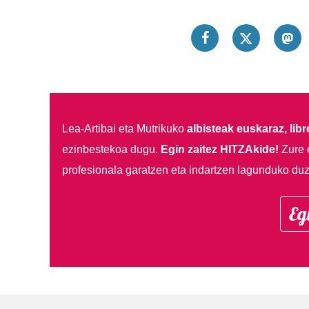
Lea-Artibai eta Mutrikuko
albisteak euskaraz, libre
ezinbestekoa dugu.
Egin zaitez HITZAkide!
Zure 
profesionala garatzen eta indartzen lagunduko duz
Eg