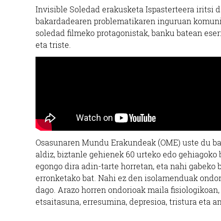
Invisible Soledad erakusketa Ispasterteera iritsi
bakardadearen problematikaren inguruan komunit
soledad filmeko protagonistak, banku batean eser
eta triste.
Osasunaren Mundu Erakundeak (OME) uste du b
aldiz, biztanle gehienek 60 urteko edo gehiagoko 
egongo dira adin-tarte horretan, eta nahi gabeko
erronketako bat. Nahi ez den isolamenduak ondori
dago. Arazo horren ondorioak maila fisiologikoan,
etsaitasuna, erresumina, depresioa, tristura eta an