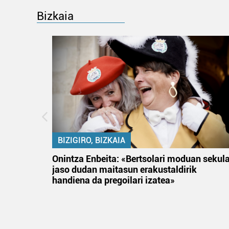
Bizkaia
BIZIGIRO, BIZKAIA
na
Onintza Enbeita: «Bertsolari moduan sekul
jaso dudan maitasun erakustaldirik
handiena da pregoilari izatea»