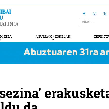
IMEDIA
AGURRAK / ESKELAK
ZERBITZ
sezina' erakusket
eldu da