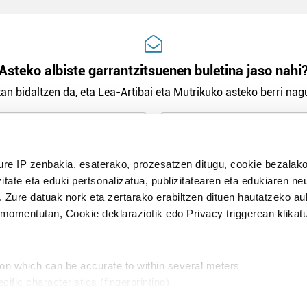
Asteko albiste garrantzitsuenen buletina jaso nahi
an bidaltzen da, eta Lea-Artibai eta Mutrikuko asteko berri nagu
n Politika
irakurri eta onartzen dut.
ure IP zenbakia, esaterako, prozesatzen ditugu, cookie bezalako
H
itate eta eduki pertsonalizatua, publizitatearen eta edukiaren ne
. Zure datuak nork eta zertarako erabiltzen dituen hautatzeko a
omentutan, Cookie deklaraziotik edo Privacy triggerean klikat
Publizitatea
ion which can be accurate to within several meters
in
cific characteristics (fingerprinting)
d and set your preferences in the
details section
.