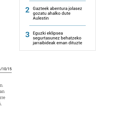
2
Gazteek abentura jolasez
gozatu ahalko dute
Aulestin
3
Eguzki eklipsea
segurtasunez behatzeko
jarraibideak eman dituzte
4
/
10
/
15
n.
kan
rre
,