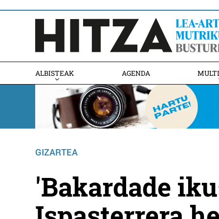
ALBISTEAK
AGENDA
MULT
GIZARTEA
'Bakardade iku
Ispasterrera h