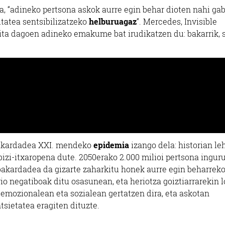
 da, “adineko pertsona askok aurre egin behar dioten nahi ga
atea sentsibilizatzeko
helburuagaz
“. Mercedes, Invisible
ita dagoen adineko emakume bat irudikatzen du: bakarrik, s
akardadea XXI. mendeko
epidemia
izango dela: historian le
bizi-itxaropena dute. 2050erako 2.000 milioi pertsona ingur
 bakardadea da gizarte zaharkitu honek aurre egin beharrek
o negatiboak ditu osasunean, eta heriotza goiztiarrarekin l
 emozionalean eta sozialean gertatzen dira, eta askotan
tsietatea eragiten dituzte.