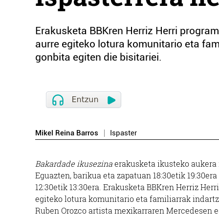
Erakusketa BBKren Herriz Herri program
aurre egiteko lotura komunitario eta fa
gonbita egiten die bisitariei.
Mikel Reina Barros
Ispaster
Bakardade ikusezina
erakusketa ikusteko aukera 
Eguazten, barikua eta zapatuan 18:30etik 19:30er
12:30etik 13:30era. Erakusketa BBKren Herriz Her
egiteko lotura komunitario eta familiarrak indartz
Ruben Orozco artista mexikarraren Mercedesen es