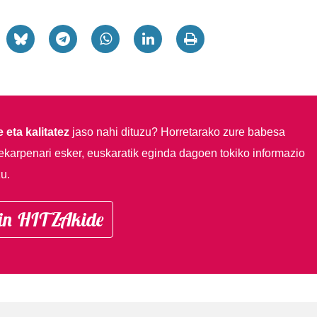
 eta kalitatez
jaso nahi dituzu?
Horretarako zure babesa
ekarpenari esker, euskaratik eginda dagoen tokiko informazio
u.
in HITZAkide