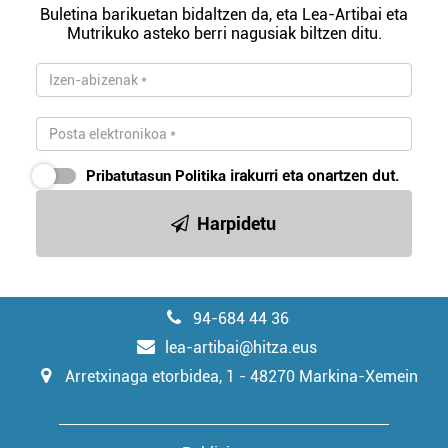
Buletina barikuetan bidaltzen da, eta Lea-Artibai eta
Mutrikuko asteko berri nagusiak biltzen ditu.
Pribatutasun Politika
irakurri eta onartzen dut.
Harpidetu
94-684 44 36
lea-artibai@hitza.eus
Arretxinaga etorbidea, 1 - 48270 Markina-Xemein