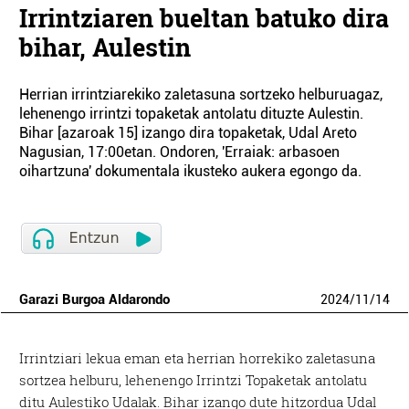
Irrintziaren bueltan batuko dira
bihar, Aulestin
Herrian irrintziarekiko zaletasuna sortzeko helburuagaz,
lehenengo irrintzi topaketak antolatu dituzte Aulestin.
Bihar [azaroak 15] izango dira topaketak, Udal Areto
Nagusian, 17:00etan. Ondoren, 'Erraiak: arbasoen
oihartzuna' dokumentala ikusteko aukera egongo da.
Garazi Burgoa Aldarondo
2024
/
11
/
14
Irrintziari lekua eman eta herrian horrekiko zaletasuna
sortzea helburu, lehenengo Irrintzi Topaketak antolatu
ditu Aulestiko Udalak. Bihar izango dute hitzordua Udal