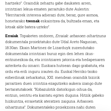
hartzeko”. Oraindik zehaztu gabe daukaten arren,
irrintziari lekua ematen jarraituko dute Aulestin:
“Herritarrek interesa adierazi dute, beraz, gure asmoa,
honetarako
tresnak
eskaintzea da, bultzada eman, eta
lotsak alde batera uzteko”.
Erraiak
.
Topaketen ondoren,
Erraiak: arbasoen oihartzuna
dokumentala proiektatuko dute Udal Areto Nagusian,
18:30an. Ekain Martinez de Lizarduyk zuzendutako
dokumentala irrintziari buruz egin den lehen ikus-
entzunezkoa da, eta irrintziaren jatorria eta hedapenaren
azterketa du oinarri. Euskara hutsean dago grabatuta, eta
ordu eta erdi inguru irauten du. Euskal Herriko txoko
ezberdinak zeharkatuz, XXI. mendean oraindik bizirik
jarraitzen duen irrintzia ezagutzeko aukera izango dute
bertaratutakoek: “Kobazulotik datorkigun oihua da,
entzun, sentitu eta kantatu egiten duguna. Hitzik gabeko
hizkuntza, erraietatik ateratzen zaiguna. Arbasoen
oihartzuna”. Dokumentaleko proiekziora nahi duten