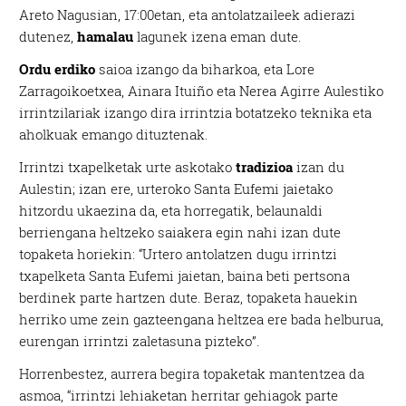
Areto Nagusian, 17:00etan, eta antolatzaileek adierazi
dutenez,
hamalau
lagunek izena eman dute.
Ordu erdiko
saioa izango da biharkoa, eta Lore
Zarragoikoetxea, Ainara Ituiño eta Nerea Agirre Aulestiko
irrintzilariak izango dira irrintzia botatzeko teknika eta
aholkuak emango dituztenak.
Irrintzi txapelketak urte askotako
tradizioa
izan du
Aulestin; izan ere, urteroko Santa Eufemi jaietako
hitzordu ukaezina da, eta horregatik, belaunaldi
berriengana heltzeko saiakera egin nahi izan dute
topaketa horiekin: “Urtero antolatzen dugu irrintzi
txapelketa Santa Eufemi jaietan, baina beti pertsona
berdinek parte hartzen dute. Beraz, topaketa hauekin
herriko ume zein gazteengana heltzea ere bada helburua,
eurengan irrintzi zaletasuna pizteko”.
Horrenbestez, aurrera begira topaketak mantentzea da
asmoa, “irrintzi lehiaketan herritar gehiagok parte