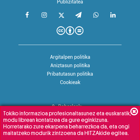
Publizitatea
Argitalpen politika
Aniztasun politika
Pribatutasun politika
Cookieak
Babesleak:
Tokiko informazioa profesionaltasunez eta euskaratik,
modu librean kontatzea da gure eginkizuna.
Horretarako zure ekarpena beharrezkoa da, eta ongi
maitatzeko modurik zintzoena da HITZAkide egitea.