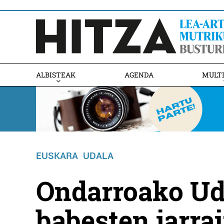
ALBISTEAK
AGENDA
MULT
EUSKARA
UDALA
Ondarroako Ud
babesten jarra