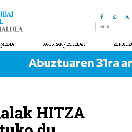
IMEDIA
AGURRAK / ESKELAK
ZERBITZ
alak HITZA
ituko du