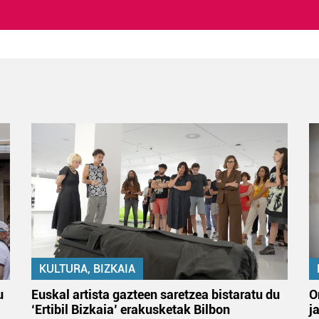
KULTURA, BIZKAIA
u
Euskal artista gazteen saretzea bistaratu du
O
‘Ertibil Bizkaia’ erakusketak Bilbon
j