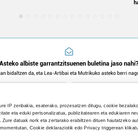
h
Asteko albiste garrantzitsuenen buletina jaso nahi
an bidaltzen da, eta Lea-Artibai eta Mutrikuko asteko berri nagu
n Politika
irakurri eta onartzen dut.
ure IP zenbakia, esaterako, prozesatzen ditugu, cookie bezalako
H
itate eta eduki pertsonalizatua, publizitatearen eta edukiaren ne
. Zure datuak nork eta zertarako erabiltzen dituen hautatzeko a
omentutan, Cookie deklaraziotik edo Privacy triggerean klikat
Publizitatea