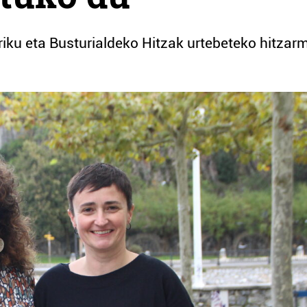
riku eta Busturialdeko Hitzak urtebeteko hitzar