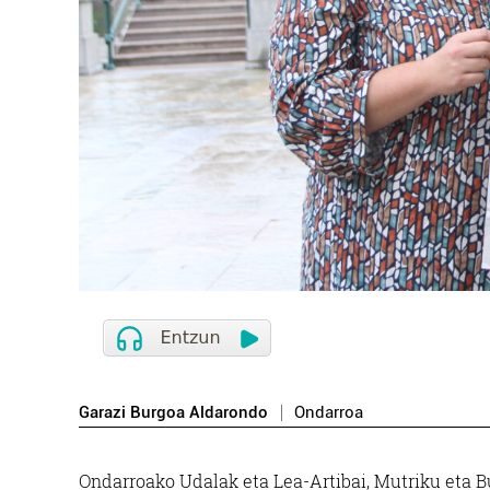
Garazi Burgoa Aldarondo
Ondarroa
Ondarroako Udalak eta Lea-Artibai, Mutriku eta B