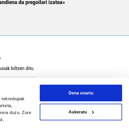
andiena da pregoilari izatea»
?
siak biltzen ditu.
Dena onartu
 teknologiak
arpidetu
urketa,
Aukeratu
ukera duzu. Zure
uz.
Argitalpen politika