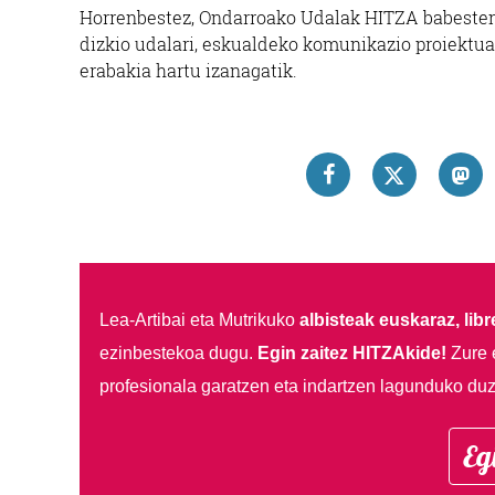
Horrenbestez, Ondarroako Udalak HITZA babesten
dizkio udalari, eskualdeko komunikazio proiektuar
erabakia hartu izanagatik.
Lea-Artibai eta Mutrikuko
albisteak euskaraz, libre
ezinbestekoa dugu.
Egin zaitez HITZAkide!
Zure 
profesionala garatzen eta indartzen lagunduko duz
Eg