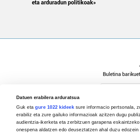
eta arduradun politikoak»
Buletina barikuet
Datuen erabilera arduratsua
Pribatutasu
Guk eta
gure 1022 kideek
sure informacio pertsonala, z
erabiliz eta zure gailuko informazioak azitzen dugu publiz
audientzia-ikerketa eta zerbitzuen garapena eskaintzeko
onespena aldatzen edo deuseztatzen ahal duzu edozein m
94-684 44 36