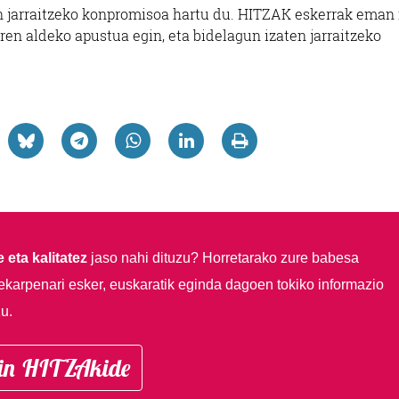
 jarraitzeko konpromisoa hartu du. HITZAK eskerrak eman
en aldeko apustua egin, eta bidelagun izaten jarraitzeko
 eta kalitatez
jaso nahi dituzu?
Horretarako zure babesa
ekarpenari esker, euskaratik eginda dagoen tokiko informazio
u.
in HITZAkide