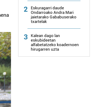
2
Eskuragarri daude
Ondarroako Andra Mari
mena
jaietarako Gababuserako
txartelak
3
Kalean dago lan
eskubideetan
alfabetatzeko koadernoen
hirugarren uzta