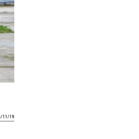
4
/
11
/
19