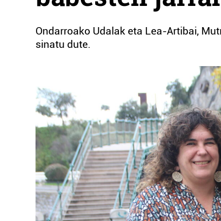
Ondarroako Udalak eta Lea-Artibai, Mut
sinatu dute.