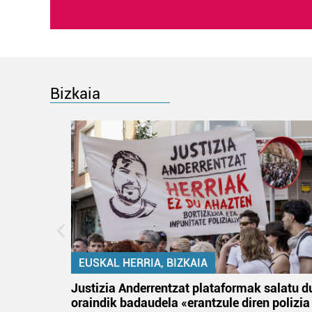
Bizkaia
EUSKAL HERRIA, BIZKAIA
tik
Justizia Anderrentzat plataformak salatu d
 gizon
oraindik badaudela «erantzule diren polizia