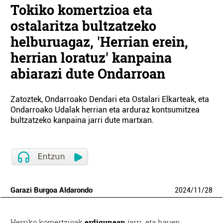
Tokiko komertzioa eta
ostalaritza bultzatzeko
helburuagaz, 'Herrian erein,
herrian loratuz' kanpaina
abiarazi dute Ondarroan
Zatoztek, Ondarroako Dendari eta Ostalari Elkarteak, eta
Ondarroako Udalak herrian eta arduraz kontsumitzea
bultzatzeko kanpaina jarri dute martxan.
Garazi Burgoa Aldarondo
2024
/
11
/
28
Herriko komertzioak
erdigunean
jarri, eta hauen