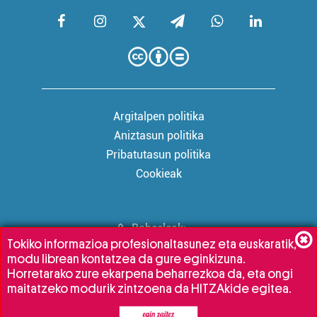
Argitalpen politika
Aniztasun politika
Pribatutasun politika
Cookieak
Babesleak:
Tokiko informazioa profesionaltasunez eta euskaratik,
modu librean kontatzea da gure eginkizuna.
Horretarako zure ekarpena beharrezkoa da, eta ongi
maitatzeko modurik zintzoena da HITZAkide egitea.