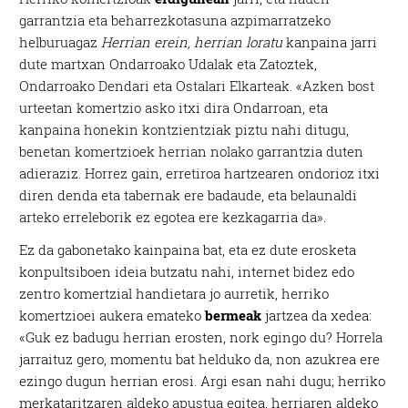
garrantzia eta beharrezkotasuna azpimarratzeko
helburuagaz
Herrian erein, herrian loratu
kanpaina jarri
dute martxan Ondarroako Udalak eta Zatoztek,
Ondarroako Dendari eta Ostalari Elkarteak. «Azken bost
urteetan komertzio asko itxi dira Ondarroan, eta
kanpaina honekin kontzientziak piztu nahi ditugu,
benetan komertzioek herrian nolako garrantzia duten
adieraziz. Horrez gain, erretiroa hartzearen ondorioz itxi
diren denda eta tabernak ere badaude, eta belaunaldi
arteko erreleborik ez egotea ere kezkagarria da».
Ez da gabonetako kainpaina bat, eta ez dute erosketa
konpultsiboen ideia butzatu nahi, internet bidez edo
zentro komertzial handietara jo aurretik, herriko
komertzioei aukera emateko
bermeak
jartzea da xedea:
«Guk ez badugu herrian erosten, nork egingo du? Horrela
jarraituz gero, momentu bat helduko da, non azukrea ere
ezingo dugun herrian erosi. Argi esan nahi dugu; herriko
merkataritzaren aldeko apustua egitea, herriaren aldeko