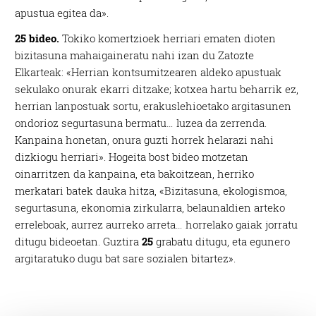
apustua egitea da».
25 bideo.
Tokiko komertzioek herriari ematen dioten
bizitasuna mahaigaineratu nahi izan du Zatozte
Elkarteak: «Herrian kontsumitzearen aldeko apustuak
sekulako onurak ekarri ditzake; kotxea hartu beharrik ez,
herrian lanpostuak sortu, erakuslehioetako argitasunen
ondorioz segurtasuna bermatu… luzea da zerrenda.
Kanpaina honetan, onura guzti horrek helarazi nahi
dizkiogu herriari». Hogeita bost bideo motzetan
oinarritzen da kanpaina, eta bakoitzean, herriko
merkatari batek dauka hitza, «Bizitasuna, ekologismoa,
segurtasuna, ekonomia zirkularra, belaunaldien arteko
erreleboak, aurrez aurreko arreta… horrelako gaiak jorratu
ditugu bideoetan. Guztira
25
grabatu ditugu, eta egunero
argitaratuko dugu bat sare sozialen bitartez».