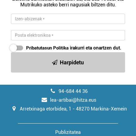
Mutrikuko asteko berri nagusiak biltzen ditu.
Pribatutasun Politika
irakurri eta onartzen dut.
Harpidetu
94-684 44 36
lea-artibai@hitza.eus
Arretxinaga etorbidea, 1 - 48270 Markina-Xemein
Publizitatea