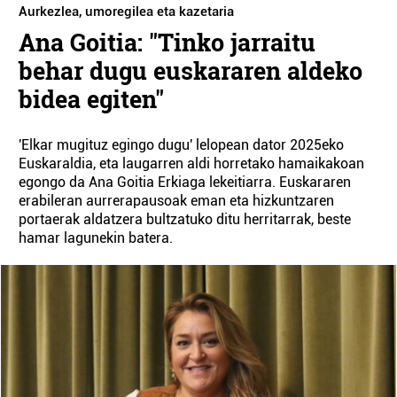
Aurkezlea, umoregilea eta kazetaria
Ana Goitia: "Tinko jarraitu
behar dugu euskararen aldeko
bidea egiten"
'Elkar mugituz egingo dugu' lelopean dator 2025eko
Euskaraldia, eta laugarren aldi horretako hamaikakoan
egongo da Ana Goitia Erkiaga lekeitiarra. Euskararen
erabileran aurrerapausoak eman eta hizkuntzaren
portaerak aldatzera bultzatuko ditu herritarrak, beste
hamar lagunekin batera.