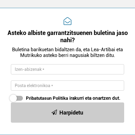
Asteko albiste garrantzitsuenen buletina jaso
nahi?
Buletina barikuetan bidaltzen da, eta Lea-Artibai eta
Mutrikuko asteko berri nagusiak biltzen ditu.
Pribatutasun Politika
irakurri eta onartzen dut.
Harpidetu