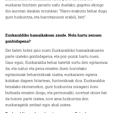
euskaraz bizitzen jarraitu nahi duelako, gogotsu ekingo
dio aurrean daukan erronkari: “Harro erakutsi behar dugu
gure hizkuntza, eta harrotasunez erabili, beti”.
Euskaraldiko hamaikakoan zaude. Nola hartu zenuen
gonbidapena?
Dei baten bidez jaso nuen Euskaraldiko hamaikakoaren
parte izateko gonbidapena, eta poz-pozik hartu nuen.
Gaur egun, Euskaraldia behar batetik sortu den egitasmoa
da, eta nahiz eta pena ematen duen horrelako
egitasmoak beharrezkoak izatea, euskararen egoera
kolokan dagoen bitartean, funtsezkoak dira. Euskaraldia
bezalako ekimenekin, gure hizkuntza zoragarri honi
bultzada ematen diogu, eta pertsonalki, niretzat ohore bat
da honen parte izatea, nire ama hizkuntza den
euskaragatik zerbait egin ahal izatea.