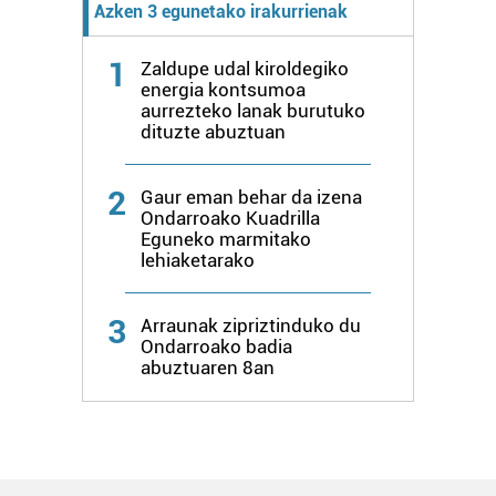
Azken 3 egunetako irakurrienak
1
Zaldupe udal kiroldegiko
energia kontsumoa
aurrezteko lanak burutuko
dituzte abuztuan
2
Gaur eman behar da izena
Ondarroako Kuadrilla
Eguneko marmitako
lehiaketarako
3
Arraunak zipriztinduko du
Ondarroako badia
abuztuaren 8an