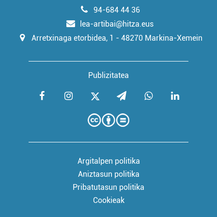
94-684 44 36
lea-artibai@hitza.eus
Arretxinaga etorbidea, 1 - 48270 Markina-Xemein
Publizitatea
Argitalpen politika
Aniztasun politika
Pribatutasun politika
Cookieak