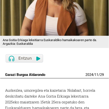
Ana Goitia Erkiaga lekeitiarra Euskaraldiko hamaikakoaren parte da.
Argazkia: Euskaraldia
Garazi Burgoa Aldarondo
2024
/
11
/
29
Aurkezlea, umoregilea eta kazetaria. Nolabait, horrela
deskribatu daiteke Ana Goitia Erkiaga lekeitiarra.
2025eko maiatzaren 15etik 25era ospatuko den
Euskaraldiaren hamaikakoaren parte da bera, eta