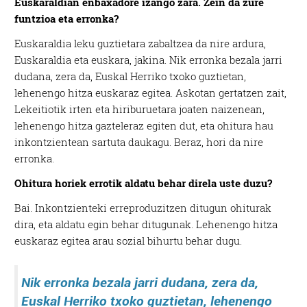
Euskaraldian enbaxadore izango zara. Zein da zure
funtzioa eta erronka?
Euskaraldia leku guztietara zabaltzea da nire ardura,
Euskaraldia eta euskara, jakina. Nik erronka bezala jarri
dudana, zera da, Euskal Herriko txoko guztietan,
lehenengo hitza euskaraz egitea. Askotan gertatzen zait,
Lekeitiotik irten eta hiriburuetara joaten naizenean,
lehenengo hitza gazteleraz egiten dut, eta ohitura hau
inkontzientean sartuta daukagu. Beraz, hori da nire
erronka.
Ohitura horiek errotik aldatu behar direla uste duzu?
Bai. Inkontzienteki erreproduzitzen ditugun ohiturak
dira, eta aldatu egin behar ditugunak. Lehenengo hitza
euskaraz egitea arau sozial bihurtu behar dugu.
Nik erronka bezala jarri dudana, zera da,
Euskal Herriko txoko guztietan, lehenengo