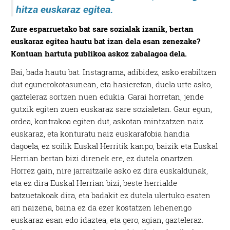
hitza euskaraz egitea.
Zure esparruetako bat sare sozialak izanik, bertan
euskaraz egitea hautu bat izan dela esan zenezake?
Kontuan hartuta publikoa askoz zabalagoa dela.
Bai, bada hautu bat. Instagrama, adibidez, asko erabiltzen
dut egunerokotasunean, eta hasieretan, duela urte asko,
gazteleraz sortzen nuen edukia. Garai horretan, jende
gutxik egiten zuen euskaraz sare sozialetan. Gaur egun,
ordea, kontrakoa egiten dut, askotan mintzatzen naiz
euskaraz, eta konturatu naiz euskarafobia handia
dagoela, ez soilik Euskal Herritik kanpo, baizik eta Euskal
Herrian bertan bizi direnek ere, ez dutela onartzen.
Horrez gain, nire jarraitzaile asko ez dira euskaldunak,
eta ez dira Euskal Herrian bizi, beste herrialde
batzuetakoak dira, eta badakit ez dutela ulertuko esaten
ari naizena, baina ez da ezer kostatzen lehenengo
euskaraz esan edo idaztea, eta gero, agian, gazteleraz.