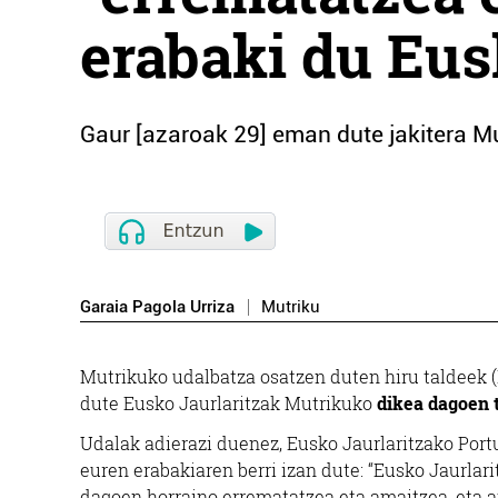
erabaki du Eus
Gaur [azaroak 29] eman dute jakitera Mu
Garaia Pagola Urriza
Mutriku
Mutrikuko udalbatza osatzen duten hiru taldeek (
dute Eusko Jaurlaritzak Mutrikuko
dikea dagoen 
Udalak adierazi duenez, Eusko Jaurlaritzako Port
euren erabakiaren berri izan dute: “Eusko Jaurlar
dagoen horraino errematatzea eta amaitzea, eta 