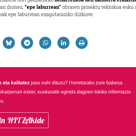
man dionez,
“epe laburrean”
obraren proiektu teknikoa esku 
oak epe laburrean ezagutaraziko dizkiote.
 eta kalitatez
jaso nahi dituzu?
Horretarako zure babesa
ekarpenari esker, euskaratik eginda dagoen tokiko informazio
u.
in HITZAkide