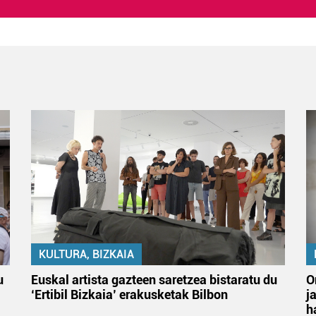
KULTURA, BIZKAIA
u
Euskal artista gazteen saretzea bistaratu du
O
‘Ertibil Bizkaia’ erakusketak Bilbon
j
h