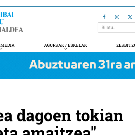
IMEDIA
AGURRAK / ESKELAK
ZERBITZ
ea dagoen tokian
eta amaitzea"