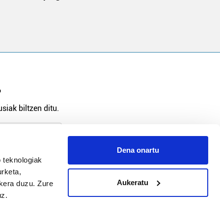
?
siak biltzen ditu.
Dena onartu
 teknologiak
arpidetu
urketa,
Aukeratu
ukera duzu. Zure
uz.
Argitalpen politika
Aniztasun politika