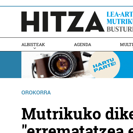
ALBISTEAK
AGENDA
MULT
OROKORRA
Mutrikuko dik
"errematatzea 