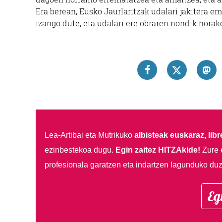
Era berean, Eusko Jaurlaritzak udalari jakitera e
izango dute, eta udalari ere obraren nondik norak
Lea-Artibai eta Mutrikuko
albisteak euskaraz, libre
ezinbestekoa dugu.
Egin zaitez HITZAkide!
Zure 
profesionala garatzen eta indartzen lagunduko duz
Eg