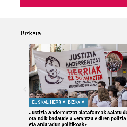
Bizkaia
EUSKAL HERRIA, BIZKAIA
an
Justizia Anderrentzat plataformak salatu d
oraindik badaudela «erantzule diren polizia
eta arduradun politikoak»