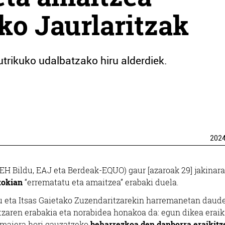
ko Jaurlaritzak
trikuko udalbatzako hiru alderdiek.
202
EH Bildu, EAJ eta Berdeak-EQUO) gaur [azaroak 29] jakinara
tokian
“errematatu eta amaitzea” erabaki duela.
u eta Itsas Gaietako Zuzendaritzarekin harremanetan daude
itzaren erabakia eta norabidea honakoa da: egun dikea eraik
amaiera hori gauzatzeko
beharrezkoa den danborra eraikitz