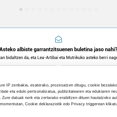
Asteko albiste garrantzitsuenen buletina jaso nahi
an bidaltzen da, eta Lea-Artibai eta Mutrikuko asteko berri nagu
n Politika
irakurri eta onartzen dut.
ure IP zenbakia, esaterako, prozesatzen ditugu, cookie bezalako
H
itate eta eduki pertsonalizatua, publizitatearen eta edukiaren ne
. Zure datuak nork eta zertarako erabiltzen dituen hautatzeko a
omentutan, Cookie deklaraziotik edo Privacy triggerean klikat
Publizitatea