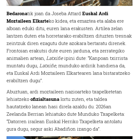
Bedarona
tik joan da Joseba Attard
Euskal Ardi
Moztaileen Elkarte
ko kidea, eta emaztea eta alaba ere
alboan eduki ditu, euren lana erakusten. Artilea zelan
lantzen duten eta horretarako erabiltzen dituzten tresnak
zeintzuk diren ezagutu dute azokara bertaratu direnek.
Frontoian erakutsi dute euren jarduna, eta zerrategiko
animalien artean,
Latxiñe
ipini dute: “Kanpoan txirrista
muntatu dugu,
Latxiñe
, munduko ardirik handiena da,
eta Euskal Ardi Moztaileen Elkartearen lana bistaratzeko
erabiltzen dugu”.
Abuztuan, ardi moztaileen nazioarteko txapelketetan
lehiatzeko
ofizialtasuna
lortu zuten, eta taldea
hautatzeko lanean hasi direla azaldu du. 2026an
Zeelanda Berrian lehiatuko dute Munduko Txapelketa:
“Datorren irailean Euskal Herriko Txapelketa antolatu
gura dugu, segur aski Abadiñon izango da”.