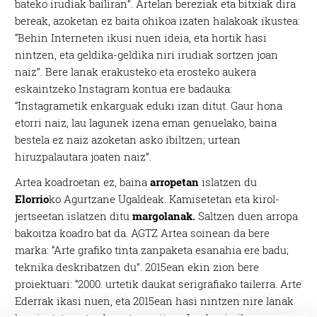
bateko irudiak bailiran”. Artelan bereziak eta bitxiak dira
bereak, azoketan ez baita ohikoa izaten halakoak ikustea:
“Behin Interneten ikusi nuen ideia, eta hortik hasi
nintzen, eta geldika-geldika niri irudiak sortzen joan
naiz”. Bere lanak erakusteko eta erosteko aukera
eskaintzeko Instagram kontua ere badauka:
“Instagrametik enkarguak eduki izan ditut. Gaur hona
etorri naiz, lau lagunek izena eman genuelako, baina
bestela ez naiz azoketan asko ibiltzen; urtean
hiruzpalautara joaten naiz”.
Artea koadroetan ez, baina
arropetan
islatzen du
Elorrio
ko Agurtzane Ugaldeak. Kamisetetan eta kirol-
jertseetan islatzen ditu
margolanak.
Saltzen duen arropa
bakoitza koadro bat da.
AGTZ Artea soinean da bere
marka: “Arte grafiko tinta zanpaketa esanahia ere badu;
teknika deskribatzen du”. 2015ean ekin zion bere
proiektuari: “2000. urtetik daukat serigrafiako tailerra. Arte
Ederrak ikasi nuen, eta 2015ean hasi nintzen nire lanak