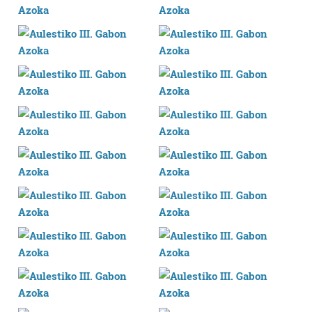
buruzko informazio gehiago eta ezarri zure lehentasunak
datuen atalean. Edozein unetan alda edo ken dezakezu
zure baimena Cookieen adierazpenean.
Webgune honek cookie propioak eta hirugarrenen cookie-
fitxategiak erabiltzen ditu. Zure esperientzia eta
zerbitzuak hobetzeko asmoz, cookie teknologiaz
baliatzen gara. Ohar hau onartuz gero, teknologia hori
erabiltzeko baimen esplizitua ematen diguzu.
Gehiago
irakurri