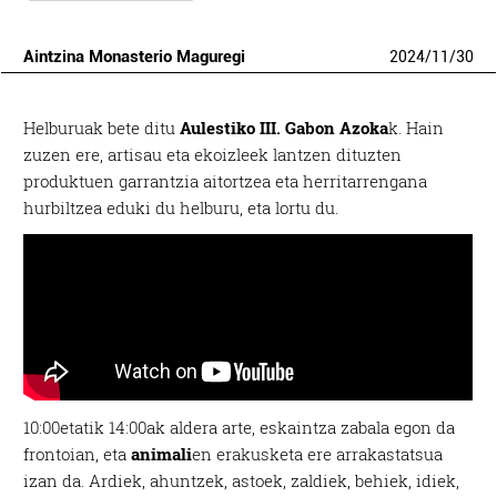
Aintzina Monasterio Maguregi
2024
/
11
/
30
Helburuak bete ditu
Aulestiko III. Gabon Azoka
k. Hain
zuzen ere,
artisau eta ekoizleek lantzen dituzten
produktuen garrantzia aitortzea eta herritarrengana
hurbiltzea eduki du helburu, eta lortu du.
10:00etatik 14:00ak aldera arte, eskaintza zabala egon da
frontoian, eta
animali
en erakusketa ere arrakastatsua
izan da. Ardiek, ahuntzek, astoek, zaldiek, behiek, idiek,