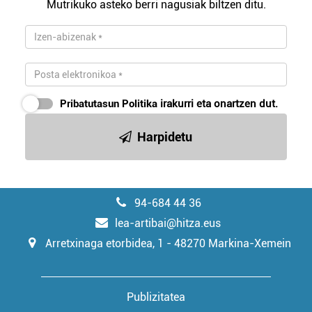
Mutrikuko asteko berri nagusiak biltzen ditu.
Pribatutasun Politika
irakurri eta onartzen dut.
Harpidetu
94-684 44 36
lea-artibai@hitza.eus
Arretxinaga etorbidea, 1 - 48270 Markina-Xemein
Publizitatea