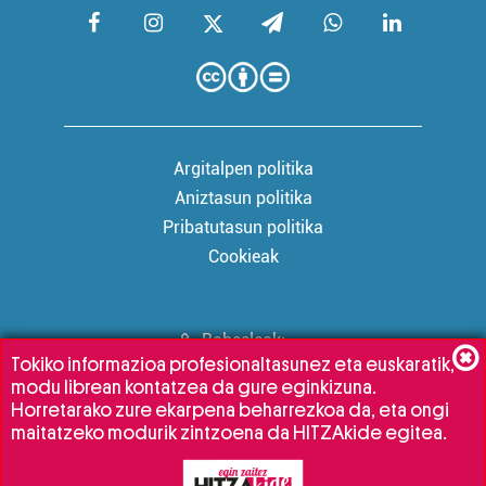
Argitalpen politika
Aniztasun politika
Pribatutasun politika
Cookieak
Babesleak:
Tokiko informazioa profesionaltasunez eta euskaratik,
modu librean kontatzea da gure eginkizuna.
Horretarako zure ekarpena beharrezkoa da, eta ongi
maitatzeko modurik zintzoena da HITZAkide egitea.