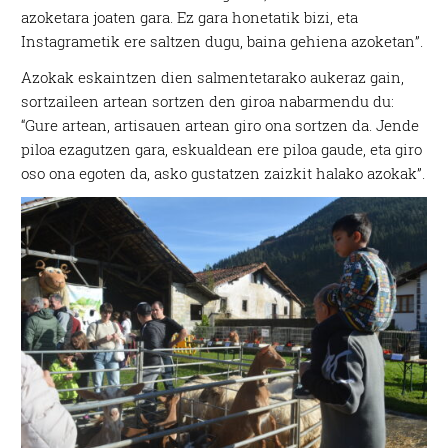
azoketara joaten gara. Ez gara honetatik bizi, eta
Instagrametik ere saltzen dugu, baina gehiena azoketan”.
Azokak eskaintzen dien salmentetarako aukeraz gain,
sortzaileen artean sortzen den giroa nabarmendu du:
“Gure artean, artisauen artean giro ona sortzen da. Jende
piloa ezagutzen gara, eskualdean ere piloa gaude, eta giro
oso ona egoten da, asko gustatzen zaizkit halako azokak”.