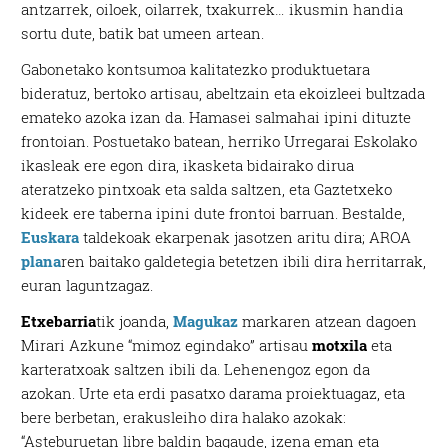
antzarrek, oiloek, oilarrek, txakurrek… ikusmin handia
sortu dute, batik bat umeen artean.
Gabonetako kontsumoa kalitatezko produktuetara
bideratuz, bertoko artisau, abeltzain eta ekoizleei bultzada
emateko azoka izan da. Hamasei salmahai ipini dituzte
frontoian. Postuetako batean, herriko Urregarai Eskolako
ikasleak ere egon dira, ikasketa bidairako dirua
ateratzeko pintxoak eta salda saltzen, eta Gaztetxeko
kideek ere taberna ipini dute frontoi barruan.
Bestalde,
Euskara
taldekoak ekarpenak jasotzen aritu dira; AROA
plana
ren baitako galdetegia betetzen ibili dira herritarrak,
euran laguntzagaz.
Etxebarria
tik joanda,
Magukaz
markaren atzean dagoen
Mirari Azkune “mimoz egindako” artisau
motxila
eta
karteratxoak saltzen ibili da. Lehenengoz egon da
azokan. Urte eta erdi pasatxo darama proiektuagaz, eta
bere berbetan, erakusleiho dira halako azokak:
“Asteburuetan libre baldin bagaude, izena eman eta