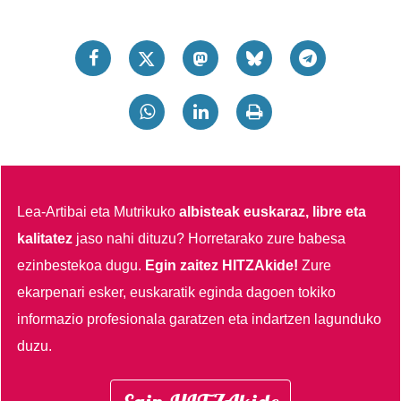
Lea-Artibai eta Mutrikuko
albisteak euskaraz, libre eta
kalitatez
jaso nahi dituzu?
Horretarako zure babesa
ezinbestekoa dugu.
Egin zaitez HITZAkide!
Zure
ekarpenari esker, euskaratik eginda dagoen tokiko
informazio profesionala garatzen eta indartzen lagunduko
duzu.