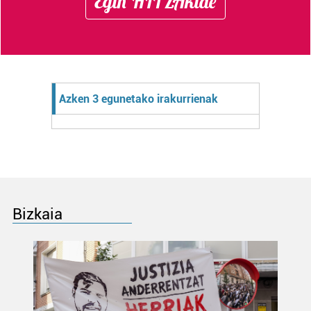
Egin HITZAkide
Azken 3 egunetako irakurrienak
Bizkaia