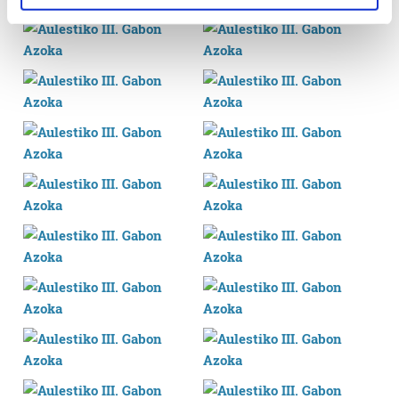
specific characteristics (fingerprinting)
Find out more about how your personal data is processed
and set your preferences in the
details section
.
Guk eta gure bazkideek zure datu pertsonalak
prozesatzen ditugu, zure IP zenbakia, besteak beste,
teknologia erabiliz, cookieak adibidez, iragarki eta eduki
pertsonalizatuak eskaintzeko, iragarkiak eta edukia
neurtzeko, jendeari buruzko informazioa biltzeko eta
produktuak garatzeko. Zure datuak nork eta zertarako
erabiltzen dituen hauta dezakezu.
Bazkide batzuek ez dizute baimenik eskatzen, eta beren
interes komertzial legitimoetan babesten dira. Ikusi gure
bazkideen zerrenda, beren ustez zein helburutarako
duten interes legitimoa eta horren aurka nola egin
dezakezun ikusteko.
Lortu zure datu pertsonalak prozesatzeko moduari