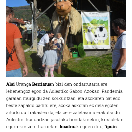
Alai
Uranga
Berriatua
n bizi den ondarrutarra ere
lehenengoz egon da Aulestiko Gabon Azokan. Pandemia
garaian murgildu zen sorkuntzan, eta azokaren bat edo
beste zapaldu baditu ere, azoka askotan ez dela egoten
aitortu du. Irakaslea da, eta bere zaletasuna erakutsi du
Aulestin: hondartzan jasotako hondakinekin, kristalekin,
egurrekin zein harriekin,
koadro
ak egiten ditu, “
ipuin