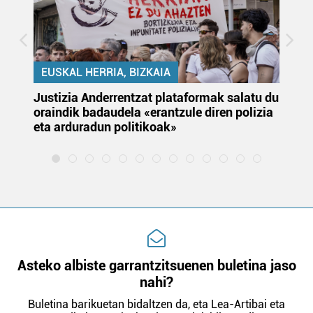
EUSKAL HERRIA, BIZKAIA
Justizia Anderrentzat plataformak salatu du
Eu
oraindik badaudela «erantzule diren polizia
‘E
eta arduradun politikoak»
Asteko albiste garrantzitsuenen buletina jaso
nahi?
Buletina barikuetan bidaltzen da, eta Lea-Artibai eta