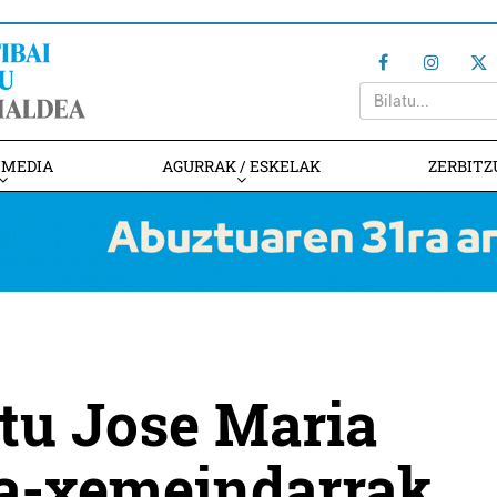
IMEDIA
AGURRAK / ESKELAK
ZERBITZ
itu Jose Maria
a-xemeindarrak