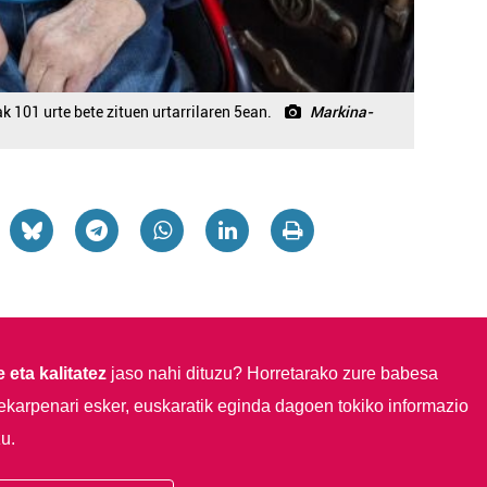
101 urte bete zituen urtarrilaren 5ean.
Markina-
 eta kalitatez
jaso nahi dituzu?
Horretarako zure babesa
ekarpenari esker, euskaratik eginda dagoen tokiko informazio
u.