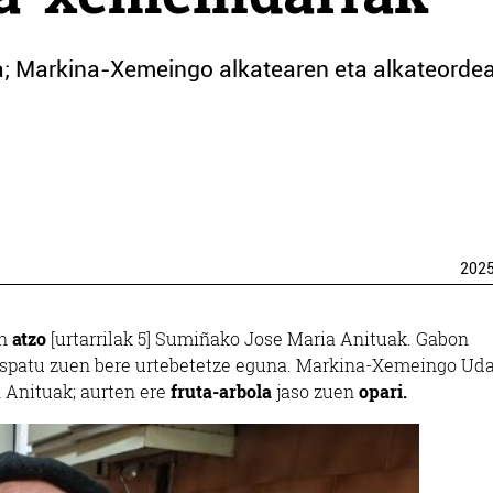
a; Markina-Xemeingo alkatearen eta alkateorde
202
en
atzo
[urtarrilak 5] Sumiñako Jose Maria Anituak. Gabon
ospatu zuen bere urtebetetze eguna. Markina-Xemeingo Ud
n Anituak; aurten ere
fruta-arbola
jaso zuen
opari.