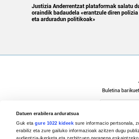
an
Justizia Anderrentzat plataformak salatu d
oraindik badaudela «erantzule diren polizia
eta arduradun politikoak»
Buletina barikuet
Datuen erabilera arduratsua
Pribatutasu
Guk eta
gure 1022 kideek
sure informacio pertsonala, z
erabiliz eta zure gailuko informazioak azitzen dugu publiz
audientzia-ikerketa eta zerbitzuen garapena eskaintzeko