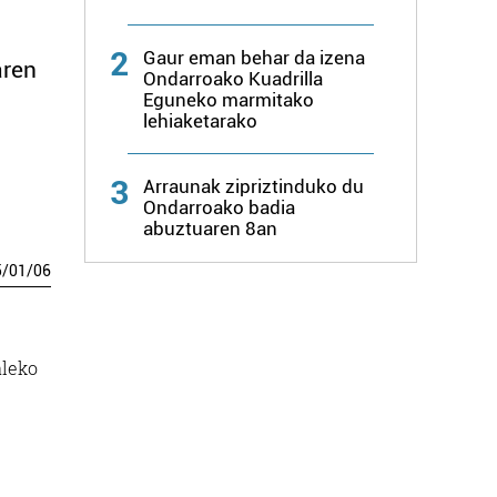
2
Gaur eman behar da izena
aren
Ondarroako Kuadrilla
Eguneko marmitako
lehiaketarako
3
Arraunak zipriztinduko du
Ondarroako badia
abuztuaren 8an
5
/
01
/
06
aleko