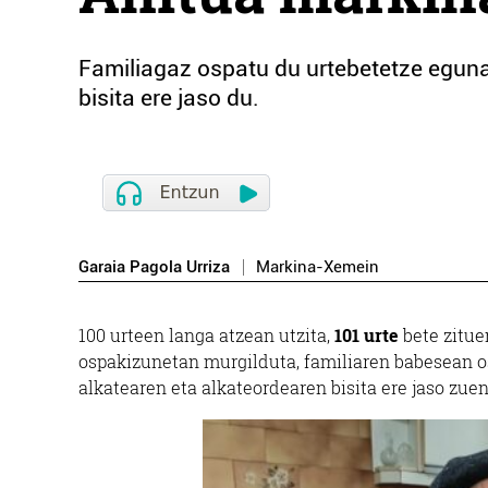
Familiagaz ospatu du urtebetetze egun
bisita ere jaso du.
Garaia Pagola Urriza
Markina-Xemein
100 urteen langa atzean utzita,
101 urte
bete zitu
ospakizunetan murgilduta, familiaren babesean 
alkatearen eta alkateordearen bisita ere jaso zue