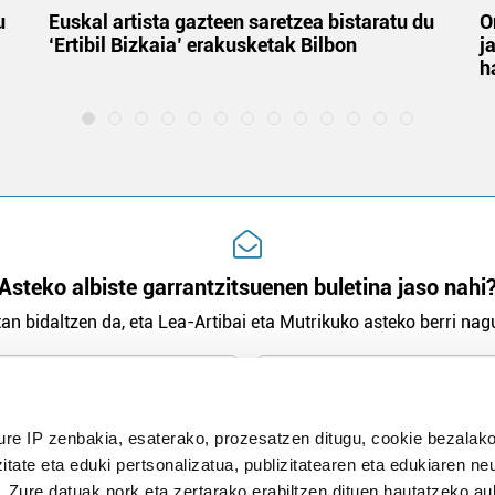
u
Euskal artista gazteen saretzea bistaratu du
O
‘Ertibil Bizkaia’ erakusketak Bilbon
j
h
Asteko albiste garrantzitsuenen buletina jaso nahi
an bidaltzen da, eta Lea-Artibai eta Mutrikuko asteko berri nagu
n Politika
irakurri eta onartzen dut.
ure IP zenbakia, esaterako, prozesatzen ditugu, cookie bezalako
H
itate eta eduki pertsonalizatua, publizitatearen eta edukiaren ne
. Zure datuak nork eta zertarako erabiltzen dituen hautatzeko a