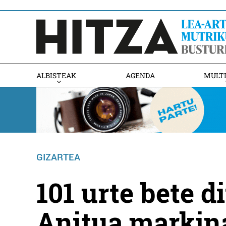
ALBISTEAK
AGENDA
MULT
GIZARTEA
101 urte bete d
Anitua markin