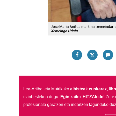
Jose Maria Anitua markina-xemeindarrak 
Xemeingo Udala
Lea-Artibai eta Mutrikuko
albisteak euskaraz, libre
ezinbestekoa dugu.
Egin zaitez HITZAkide!
Zure 
profesionala garatzen eta indartzen lagunduko duz