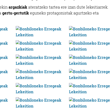
rekin
argazkiak
ateratzeko tartea ere izan dute lekeitiarrek.
ta
gertu-gertutik
eguneko protagonistak agurtzeko eta