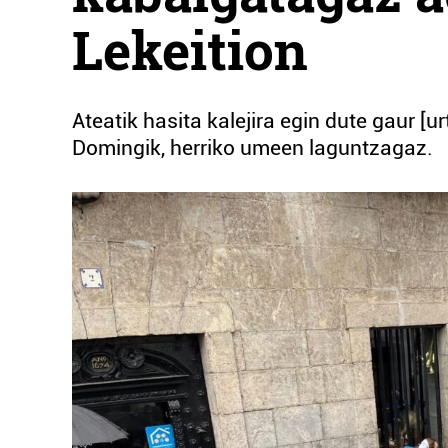
Lekeition
Ateatik hasita kalejira egin dute gaur [u
Domingik, herriko umeen laguntzagaz.