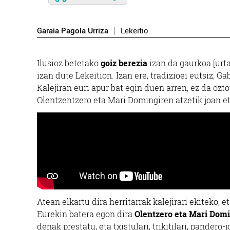
Garaia Pagola Urriza
Lekeitio
Ilusioz betetako
goiz berezia
izan da gaurkoa [urta
izan dute Lekeition. Izan ere, tradizioei eutsiz, G
Kalejiran euri apur bat egin duen arren, ez da oz
Olentzentzero eta Mari Domingiren atzetik joan e
Atean elkartu dira herritarrak kalejirari ekiteko, e
Eurekin batera egon dira
Olentzero eta Mari Domi
denak prestatu, eta txistulari, trikitilari, pandero