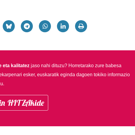
 eta kalitatez
jaso nahi dituzu?
Horretarako zure babesa
ekarpenari esker, euskaratik eginda dagoen tokiko informazio
u.
in HITZAkide