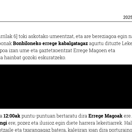
202
rrilak 6] toki askotako umeentzat, eta are bereziagoa egin n
abonak
Bonbiloneko errege kabalgatagaz
agurtu dituzte Leke
topoa izan ume eta gaztetxoentzat Errege Magoen eta
ta hainbat gozoki eskuratzeko.
ta
12:00ak
puntu-puntuan bertaratu dira
Errege Magoak
ere.
ngi
ere; pozez eta ilusioz egin diete harrera lekeitiarrek. Hal
-jotzaile eta txarangagaz batera, kalejiran joan dira porturain