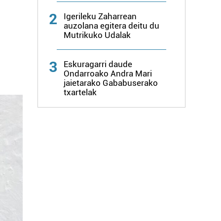
2
Igerileku Zaharrean
auzolana egitera deitu du
Mutrikuko Udalak
3
Eskuragarri daude
Ondarroako Andra Mari
jaietarako Gababuserako
txartelak