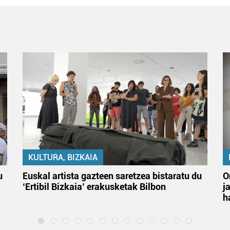
KULTURA, BIZKAIA
u
Euskal artista gazteen saretzea bistaratu du
O
‘Ertibil Bizkaia’ erakusketak Bilbon
j
h