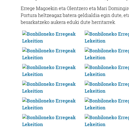
Errege Magoekin eta Olentzero eta Mari Domingi
Portura heltzeagaz batera geldialdia egin dute, e
besarkatzeko aukera eduki dute herritarrek.