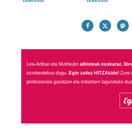
Lea-Artibai eta Mutrikuko
albisteak euskaraz, libre
ezinbestekoa dugu.
Egin zaitez HITZAkide!
Zure 
profesionala garatzen eta indartzen lagunduko duz
Eg