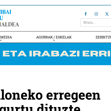
IMEDIA
AGURRAK / ESKELAK
ZERBITZ
loneko erregeen
gurtu dituzte