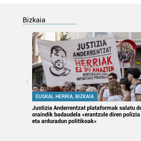
Bizkaia
EUSKAL HERRIA, BIZKAIA
an
Justizia Anderrentzat plataformak salatu d
oraindik badaudela «erantzule diren polizia
eta arduradun politikoak»