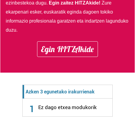
ezinbestekoa dugu.
Egin zaitez HITZAkide!
Zure
ekarpenari esker, euskaratik eginda dagoen tokiko
informazio profesionala garatzen eta indartzen lagunduko
duzu.
Egin HITZAkide
Azken 3 egunetako irakurrienak
1
Ez dago etxea modukorik