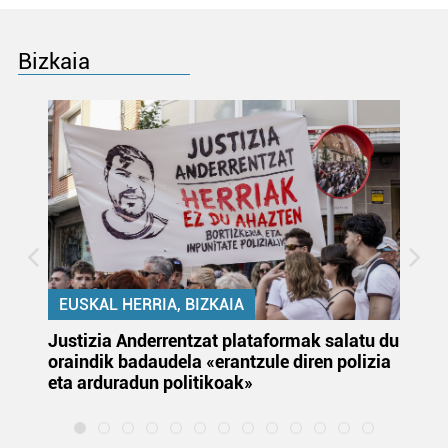
Bizkaia
EUSKAL HERRIA, BIZKAIA
Justizia Anderrentzat plataformak salatu du
Eu
oraindik badaudela «erantzule diren polizia
‘E
eta arduradun politikoak»