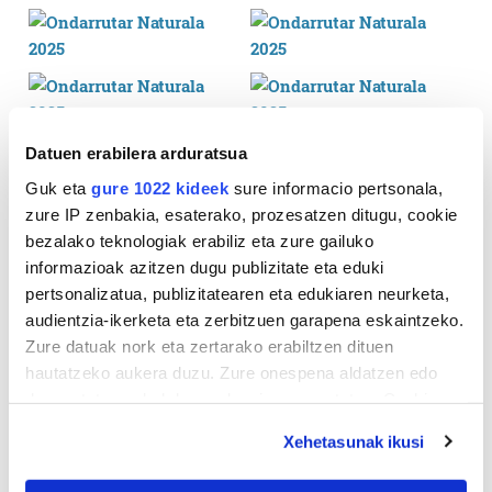
Datuen erabilera arduratsua
Guk eta
gure 1022 kideek
sure informacio pertsonala,
zure IP zenbakia, esaterako, prozesatzen ditugu, cookie
bezalako teknologiak erabiliz eta zure gailuko
informazioak azitzen dugu publizitate eta eduki
pertsonalizatua, publizitatearen eta edukiaren neurketa,
audientzia-ikerketa eta zerbitzuen garapena eskaintzeko.
Zure datuak nork eta zertarako erabiltzen dituen
hautatzeko aukera duzu. Zure onespena aldatzen edo
deuseztatzen ahal duzu edozein momentutan, Cookie
deklaraziotik edo Privacy triggerean klikatuz.
Xehetasunak ikusi
If you allow, we would also like to: