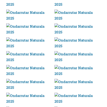
bazkideen zerrenda, beren ustez zein helburutarako
duten interes legitimoa eta horren aurka nola egin
dezakezun ikusteko.
Lortu zure datu pertsonalak prozesatzeko moduari
buruzko informazio gehiago eta ezarri zure lehentasunak
datuen atalean. Edozein unetan alda edo ken dezakezu
zure baimena Cookieen adierazpenean.
Webgune honek cookie propioak eta hirugarrenen cookie-
fitxategiak erabiltzen ditu. Zure esperientzia eta
zerbitzuak hobetzeko asmoz, cookie teknologiaz
baliatzen gara. Ohar hau onartuz gero, teknologia hori
erabiltzeko baimen esplizitua ematen diguzu.
Gehiago
irakurri