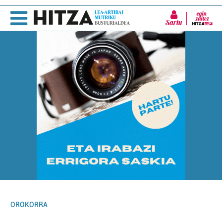
Sartu
OROKORRA