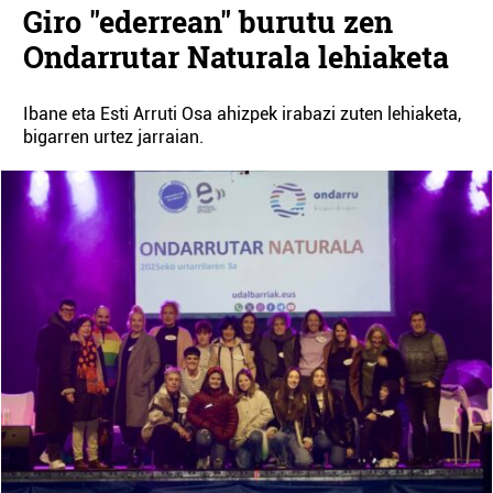
Giro "ederrean" burutu zen
Ondarrutar Naturala lehiaketa
Ibane eta Esti Arruti Osa ahizpek irabazi zuten lehiaketa,
bigarren urtez jarraian.