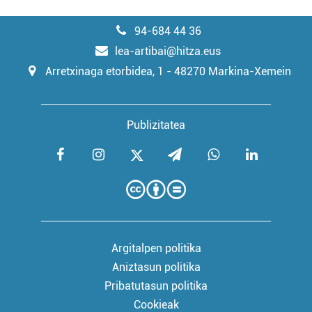
94-684 44 36
lea-artibai@hitza.eus
Arretxinaga etorbidea, 1 - 48270 Markina-Xemein
Publizitatea
Argitalpen politika
Aniztasun politika
Pribatutasun politika
Cookieak