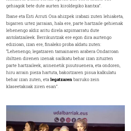
gehiagok bete dute aurten kiroldegiko kantxa”.
Ibane eta Esti Arruti Osa ahizpek irabazi zuten lehiaketa,
bigarren urtez jarraian, hala ere, parte hartzaile gehienak
lehenengo aldiz aritu direla azpimarratu dute
antolatzaileek. Berrikuntzak ere egon dira aurtengo
edizioan, izan ere, finaleko proba aldatu zuten:
“Lehenengo, legatzaren tamainaren arabera Ondarroan
ibiltzen direnen izenak sailkatu behar izan zituzten
parte hartzaileek, arinenetik pisutsuenera, eta ondoren,
hiru arrain pieza hartuta, bakoitzaren pisua kalkulatu
behar izan zuten, eta
legatzaren
barruko zein
klaseetakoak ziren esan”.