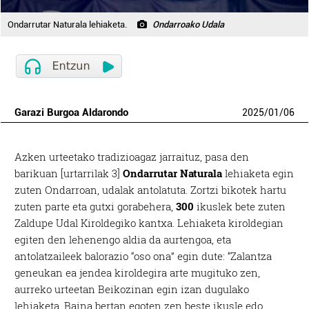
Ondarrutar Naturala lehiaketa.
Ondarroako Udala
Garazi Burgoa Aldarondo
2025
/
01
/
06
Azken urteetako tradizioagaz jarraituz, pasa den
barikuan [urtarrilak 3]
Ondarrutar Naturala
lehiaketa egin
zuten Ondarroan, udalak antolatuta. Zortzi bikotek hartu
zuten parte eta gutxi gorabehera,
300
ikuslek bete zuten
Zaldupe Udal Kiroldegiko kantxa. Lehiaketa kiroldegian
egiten den lehenengo aldia da aurtengoa, eta
antolatzaileek balorazio “oso ona” egin dute: “Zalantza
geneukan ea jendea kiroldegira arte mugituko zen,
aurreko urteetan Beikozinan egin izan dugulako
lehiaketa. Baina bertan egoten zen beste ikusle edo