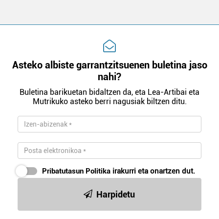
Asteko albiste garrantzitsuenen buletina jaso
nahi?
Buletina barikuetan bidaltzen da, eta Lea-Artibai eta
Mutrikuko asteko berri nagusiak biltzen ditu.
Pribatutasun Politika
irakurri eta onartzen dut.
Harpidetu