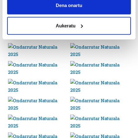
Collect information about your geographical
Dena onartu
location which can be accurate to within several
meters
Aukeratu
Identify your device by actively scanning it for
specific characteristics (fingerprinting)
Find out more about how your personal data is processed
and set your preferences in the
details section
.
Guk eta gure bazkideek zure datu pertsonalak
prozesatzen ditugu, zure IP zenbakia, besteak beste,
teknologia erabiliz, cookieak adibidez, iragarki eta eduki
pertsonalizatuak eskaintzeko, iragarkiak eta edukia
neurtzeko, jendeari buruzko informazioa biltzeko eta
produktuak garatzeko. Zure datuak nork eta zertarako
erabiltzen dituen hauta dezakezu.
Bazkide batzuek ez dizute baimenik eskatzen, eta beren
interes komertzial legitimoetan babesten dira. Ikusi gure