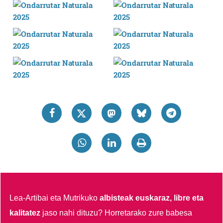
Lea-Artibai eta Mutrikuko
albisteak euskaraz, libre eta
kalitatez
jaso nahi dituzu?
Horretarako zure babesa