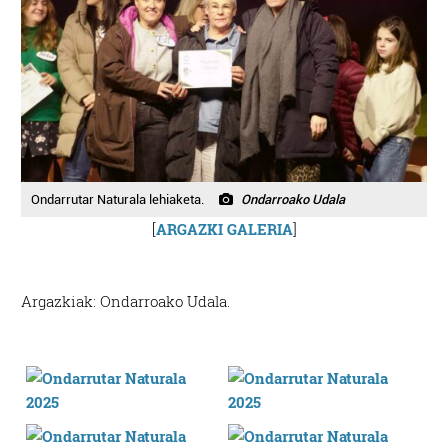
Ondarrutar Naturala lehiaketa.
Ondarroako Udala
[
ARGAZKI GALERIA
]
Argazkiak: Ondarroako Udala.