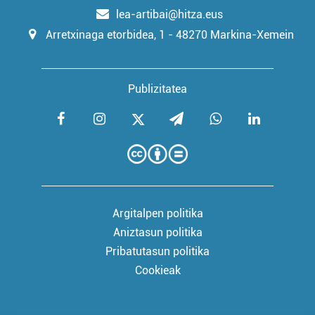
lea-artibai@hitza.eus
Arretxinaga etorbidea, 1 - 48270 Markina-Xemein
Publizitatea
Argitalpen politika
Aniztasun politika
Pribatutasun politika
Cookieak