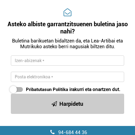
Asteko albiste garrantzitsuenen buletina jaso
nahi?
Buletina barikuetan bidaltzen da, eta Lea-Artibai eta
Mutrikuko asteko berri nagusiak biltzen ditu.
Pribatutasun Politika
irakurri eta onartzen dut.
Harpidetu
94-684 44 36