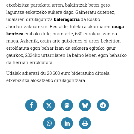
etxebizitza partekatu arren, baldintzak betez gero,
laguntza eskatzeko aukera dago. Gaineratu dutenez,
udalaren dirulaguntza
bateragarria
da Eusko
Jaurlaritzakoarekin. Bestalde, hileko alokairuaren
muga
kentzea
erabaki dute; orain arte, 650 eurokoa izan da
muga. Azkenik, orain arte gutxienez bi urtez Lekeition
erroldatuta egon behar izan da eskaera egiteko; gaur
gaurkoz, 2024ko urtarrilaren 1a baino lehen egon beharko
da herrian erroldatuta.
Udalak adierazi du 20.600 euro bideratuko dituela
etxebizitza alokatzeko dirulaguntzara.