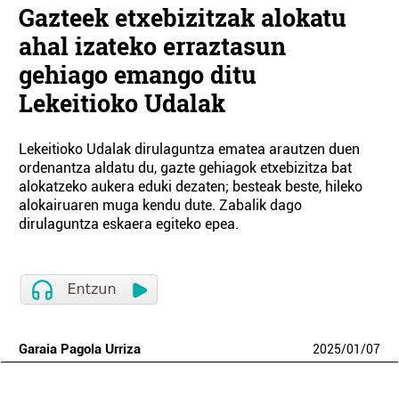
Gazteek etxebizitzak alokatu
ahal izateko erraztasun
gehiago emango ditu
Lekeitioko Udalak
Lekeitioko Udalak dirulaguntza ematea arautzen duen
ordenantza aldatu du, gazte gehiagok etxebizitza bat
alokatzeko aukera eduki dezaten; besteak beste, hileko
alokairuaren muga kendu dute. Zabalik dago
dirulaguntza eskaera egiteko epea.
Garaia Pagola Urriza
2025
/
01
/
07