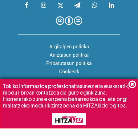
Argitalpen politika
Aniztasun politika
Pribatutasun politika
Cookieak
Tokiko informazioa profesionaltasunez eta euskaratik,
modu librean kontatzea da gure eginkizuna.
Babesleak:
Horretarako zure ekarpena beharrezkoa da, eta ongi
maitatzeko modurik zintzoena da HITZAkide egitea.