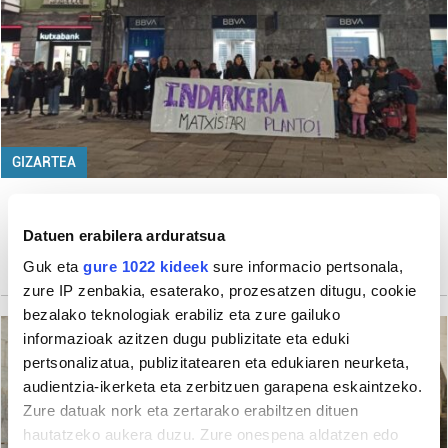
GIZARTEA
Elkar babesten eta saretzen jarraituko
dute
Datuen erabilera arduratsua
Ainhoa Astarloa Beotegi
Guk eta
gure 1022 kideek
sure informacio pertsonala,
zure IP zenbakia, esaterako, prozesatzen ditugu, cookie
bezalako teknologiak erabiliz eta zure gailuko
informazioak azitzen dugu publizitate eta eduki
pertsonalizatua, publizitatearen eta edukiaren neurketa,
audientzia-ikerketa eta zerbitzuen garapena eskaintzeko.
Zure datuak nork eta zertarako erabiltzen dituen
hautatzeko aukera duzu. Zure onespena aldatzen edo