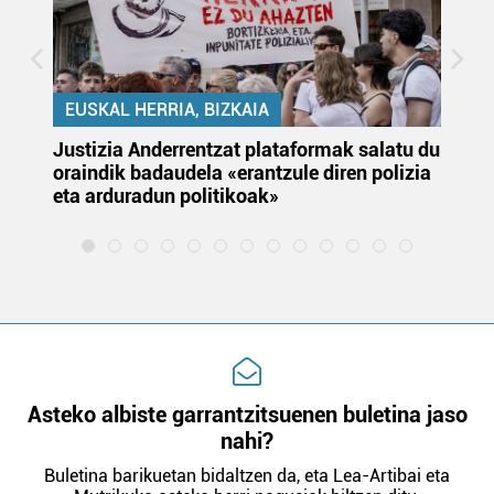
EUSKAL HERRIA, BIZKAIA
Justizia Anderrentzat plataformak salatu du
Eu
oraindik badaudela «erantzule diren polizia
‘E
eta arduradun politikoak»
Asteko albiste garrantzitsuenen buletina jaso
nahi?
Buletina barikuetan bidaltzen da, eta Lea-Artibai eta