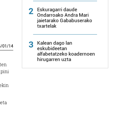
2
Eskuragarri daude
Ondarroako Andra Mari
jaietarako Gababuserako
txartelak
3
Kalean dago lan
5
/
01
/
14
eskubideetan
alfabetatzeko koadernoen
hirugarren uzta
ten
ipini
ekin
 eta