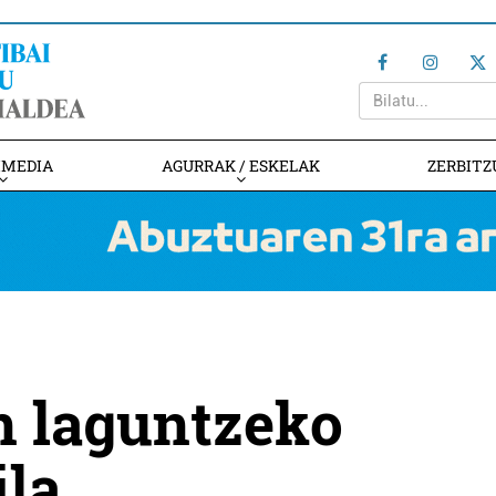
IMEDIA
AGURRAK / ESKELAK
ZERBITZ
n laguntzeko
ila