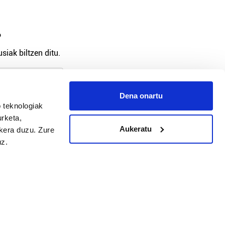
?
siak biltzen ditu.
Dena onartu
 teknologiak
arpidetu
urketa,
Aukeratu
ukera duzu. Zure
uz.
Argitalpen politika
Aniztasun politika
Pribatutasun politika
Cookieak
arako zure ekarpena