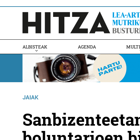
ALBISTEAK
AGENDA
MULT
JAIAK
Sanbizenteeta
boluntarioen b