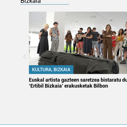
Bizkaia
KULTURA, BIZKAIA
na
Euskal artista gazteen saretzea bistaratu d
‘Ertibil Bizkaia’ erakusketak Bilbon