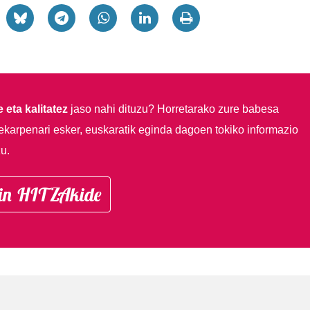
 eta kalitatez
jaso nahi dituzu?
Horretarako zure babesa
ekarpenari esker, euskaratik eginda dagoen tokiko informazio
u.
in HITZAkide