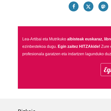
Lea-Artibai eta Mutrikuko
albisteak euskaraz, libre
ezinbestekoa dugu.
Egin zaitez HITZAkide!
Zure 
profesionala garatzen eta indartzen lagunduko duz
Eg