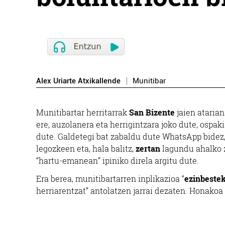
Alex Uriarte Atxikallende
Munitibar
Munitibartar herritarrak
San Bizente
jaien ataria
ere, auzolanera eta herrigintzara joko dute, ospak
dute. Galdetegi bat zabaldu dute WhatsApp bidez, 
legozkeen eta, hala balitz,
zertan
lagundu ahalko z
“hartu-emanean” ipiniko direla argitu dute.
Era berea, munitibartarren inplikazioa “
ezinbeste
herriarentzat” antolatzen jarrai dezaten. Honako