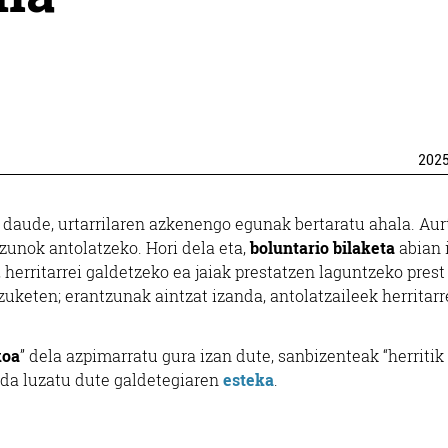
202
n daude, urtarrilaren azkenengo egunak bertaratu ahala. Aur
izunok antolatzeko. Hori dela eta,
boluntario bilaketa
abian 
herritarrei galdetzeko ea jaiak prestatzen laguntzeko prest
uketen; erantzunak aintzat izanda, antolatzaileek herritarr
koa
” dela azpimarratu gura izan dute, sanbizenteak “herritik
a da luzatu dute galdetegiaren
esteka
.