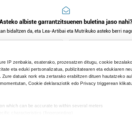
Asteko albiste garrantzitsuenen buletina jaso nahi
an bidaltzen da, eta Lea-Artibai eta Mutrikuko asteko berri nagu
n Politika
irakurri eta onartzen dut.
ure IP zenbakia, esaterako, prozesatzen ditugu, cookie bezalako
H
itate eta eduki pertsonalizatua, publizitatearen eta edukiaren ne
. Zure datuak nork eta zertarako erabiltzen dituen hautatzeko a
omentutan, Cookie deklaraziotik edo Privacy triggerean klikat
Publizitatea
ion which can be accurate to within several meters
in
cific characteristics (fingerprinting)
d and set your preferences in the
details section
.
aratik, modu librean kontatzea da gure eginkizuna. Horret
intzoena da HITZAkide egitea.