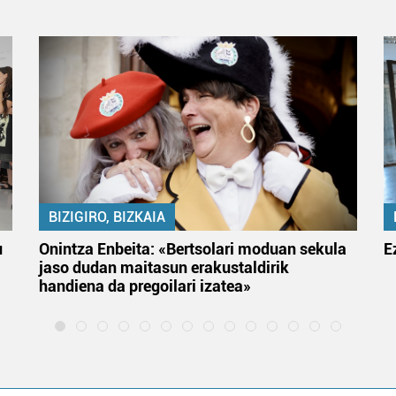
BIZIGIRO, BIZKAIA
u
Onintza Enbeita: «Bertsolari moduan sekula
E
jaso dudan maitasun erakustaldirik
handiena da pregoilari izatea»