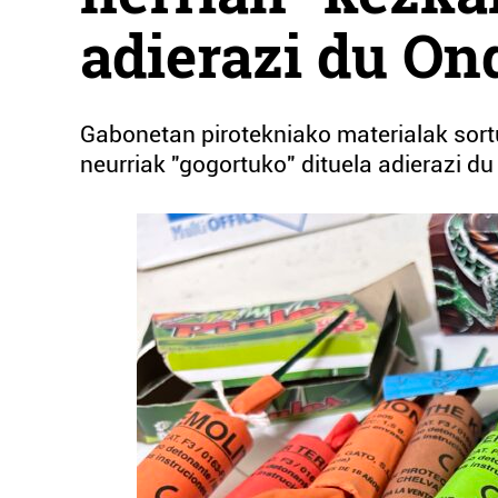
adierazi du On
Gabonetan pirotekniako materialak sortu 
neurriak "gogortuko" dituela adierazi d