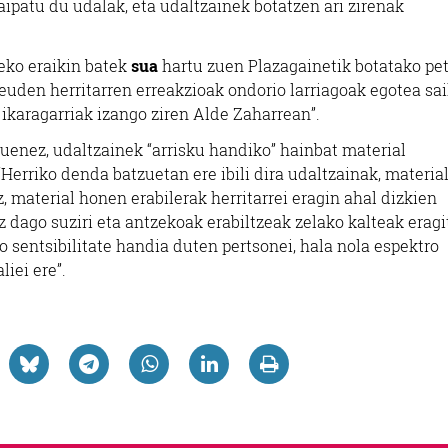
 aipatu du udalak, eta udaltzainek botatzen ari zirenak
leko eraikin batek
sua
hartu zuen Plazagainetik botatako pe
 zeuden herritarren erreakzioak ondorio larriagoak egotea sa
k ikaragarriak izango ziren Alde Zaharrean”.
uenez, udaltzainek “arrisku handiko” hainbat material
“Herriko denda batzuetan ere ibili dira udaltzainak, materia
z, material honen erabilerak herritarrei eragin ahal dizkien
z dago suziri eta antzekoak erabiltzeak zelako kalteak erag
o sentsibilitate handia duten pertsonei, hala nola espektro
iei ere”.