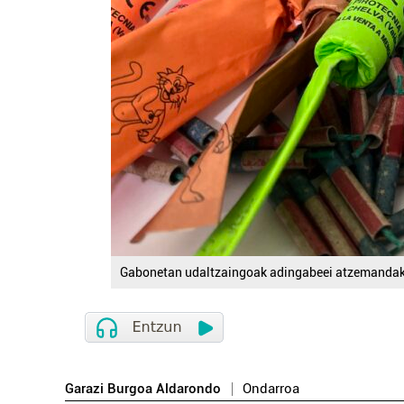
Gabonetan udaltzaingoak adingabeei atzemandak
Garazi Burgoa Aldarondo
Ondarroa