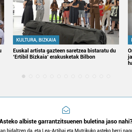
KULTURA, BIZKAIA
u
Euskal artista gazteen saretzea bistaratu du
O
‘Ertibil Bizkaia’ erakusketak Bilbon
j
h
Asteko albiste garrantzitsuenen buletina jaso nahi
an bidaltzen da, eta Lea-Artibai eta Mutrikuko asteko berri nagu