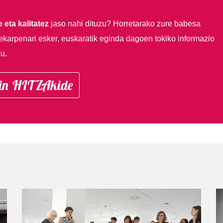
 eta kalitatez
jaso nahi dituzu?
Horretarako zure babesa
ekarpenari esker, euskaratik eginda dagoen tokiko informazio
u.
in HITZAkide