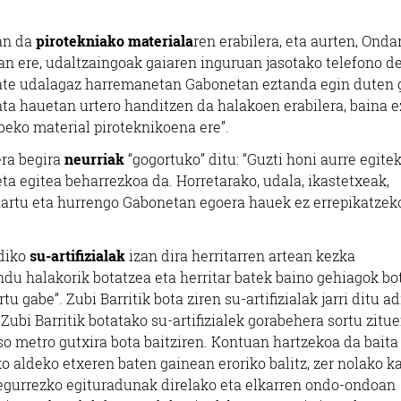
zan da
pirotekniako materiala
ren erabilera, eta aurten, Onda
izan ere, udaltzaingoak gaiaren inguruan jasotako telefono d
tzate udalagaz harremanetan Gabonetan eztanda egin duten 
Data hauetan urtero handitzen da halakoen erabilera, baina e
eko material piroteknikoena ere”.
era begira
neurriak
“gogortuko” ditu: “Guzti honi aurre egite
eta egitea beharrezkoa da. Horretarako, udala, ikastetxeak,
hartu eta hurrengo Gabonetan egoera hauek ez errepikatzek
diko
su-artifizialak
izan dira herritarren artean kezka
u halakorik botatzea eta herritar batek baino gehiagok bo
u gabe”. Zubi Barritik bota ziren su-artifizialak jarri ditu a
Zubi Barritik botatako su-artifizialek gorabehera sortu zitu
so metro gutxira bota baitziren. Kontuan hartzekoa da baita 
o aldeko etxeren baten gainean eroriko balitz, zer nolako k
 egurrezko egituradunak direlako eta elkarren ondo-ondoan