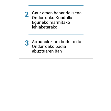
2
Gaur eman behar da izena
Ondarroako Kuadrilla
Eguneko marmitako
lehiaketarako
3
Arraunak zipriztinduko du
Ondarroako badia
abuztuaren 8an