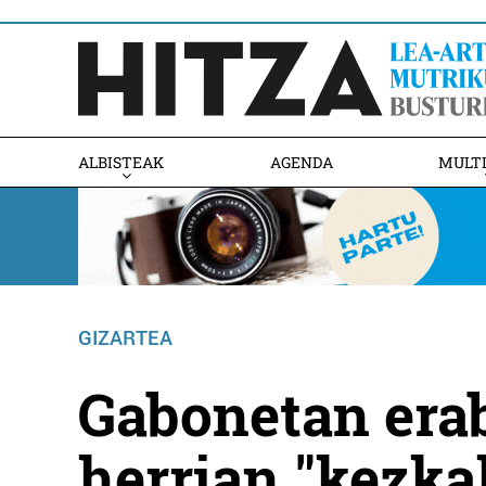
ALBISTEAK
AGENDA
MULT
GIZARTEA
Gabonetan erab
herrian "kezka