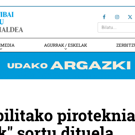
IMEDIA
AGURRAK / ESKELAK
ZERBITZ
ilitako pirotekni
k" sortu dituela