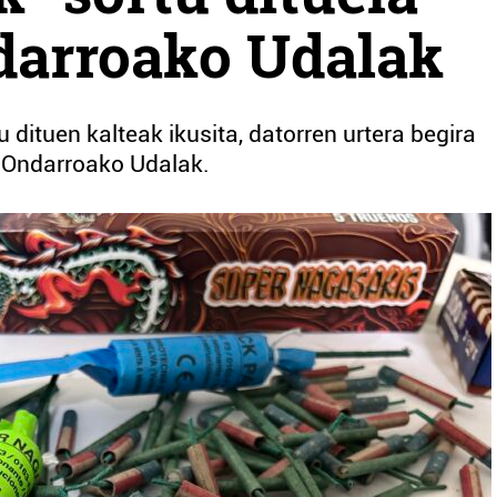
darroako Udalak
dituen kalteak ikusita, datorren urtera begira
u Ondarroako Udalak.