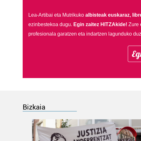
Lea-Artibai eta Mutrikuko
albisteak euskaraz, libre
ezinbestekoa dugu.
Egin zaitez HITZAkide!
Zure 
profesionala garatzen eta indartzen lagunduko duz
Eg
Bizkaia