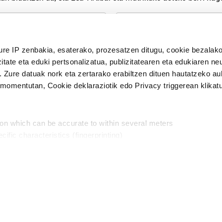
n Politika
irakurri eta onartzen dut.
ure IP zenbakia, esaterako, prozesatzen ditugu, cookie bezalako
H
itate eta eduki pertsonalizatua, publizitatearen eta edukiaren ne
. Zure datuak nork eta zertarako erabiltzen dituen hautatzeko a
omentutan, Cookie deklaraziotik edo Privacy triggerean klikat
Publizitatea
ion which can be accurate to within several meters
in
cific characteristics (fingerprinting)
d and set your preferences in the
details section
.
aratik, modu librean kontatzea da gure eginkizuna. Horret
intzoena da HITZAkide egitea.
n ditugu, zure IP zenbakia, besteak beste, teknologia erabiliz,
Babesleak:
, iragarkiak eta edukia neurtzeko, jendeari buruzko informazioa b
abiltzen dituen hauta dezakezu.
interes komertzial legitimoetan babesten dira. Ikusi gure bazki