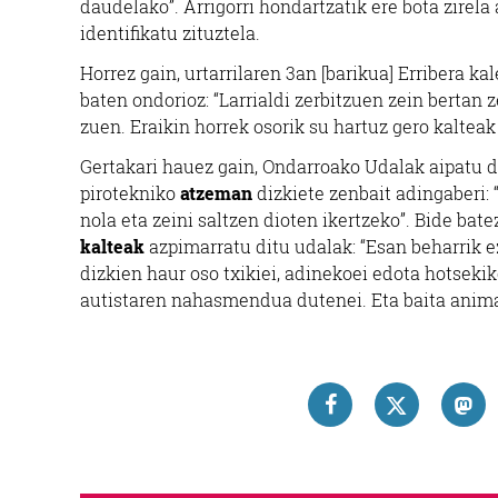
daudelako”. Arrigorri hondartzatik ere bota zirela
identifikatu zituztela.
Horrez gain, urtarrilaren 3an [barikua] Erribera ka
baten ondorioz: “Larrialdi zerbitzuen zein bertan
zuen. Eraikin horrek osorik su hartuz gero kaltea
Gertakari hauez gain, Ondarroako Udalak aipatu d
pirotekniko
atzeman
dizkiete zenbait adingaberi: 
nola eta zeini saltzen dioten ikertzeko”. Bide bate
kalteak
azpimarratu ditu udalak: “Esan beharrik e
dizkien haur oso txikiei, adinekoei edota hotsekik
autistaren nahasmendua dutenei. Eta baita animal