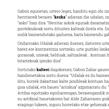
Gabon egunetan, urtero legez, handitu egin ohi i
herritarrek beraien “
kezka
” adierazi die udalari, 
“asko” hazi dira: “Herritar askok egunak darama
piroteknikoak sortu dituzten kalteak direla eta. 
soilik baimendutako gailuena, baita baimendu gab
Ondarroako Udalak adierazi duenez, datorren urt
batez ere kontzientzia sortzeko, urte guztiko lank
gurasoak, umeak, helduak, saltzaileak… kontuan 
bitartekoak ipiniko dira”.
Sortutako
kalteei
dagokienez, Gabon Zahar gauer
handienetakoa sortu duena: “Udalak ez du baimend
ditu, horrek dakartzan kalte posibleak kontuan hart
gisa udalak, eta hauen “arriskua” azpimarratu du: “
Artibai egoitzako egoiliarrengan, beraiengandik o
su-artifizial hauetakoren bat Alde Zaharraren goik
eragingo lukeen, inguru horretako etxe gehienak