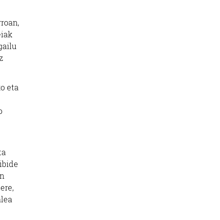
rroan,
eiak
gailu
z
ko eta
o
ta
dibide
en
ere,
alea