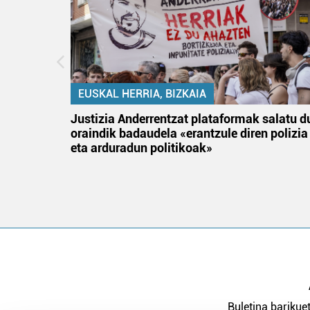
EUSKAL HERRIA, BIZKAIA
an
Justizia Anderrentzat plataformak salatu d
oraindik badaudela «erantzule diren polizia
eta arduradun politikoak»
Buletina barikuet