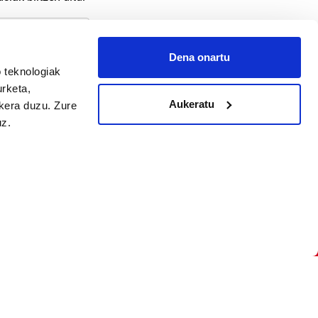
Dena onartu
 teknologiak
arpidetu
urketa,
Aukeratu
ukera duzu. Zure
uz.
Argitalpen politika
Aniztasun politika
Pribatutasun politika
Cookieak
arako zure ekarpena
 cookieak
iltzeko eta
deen zerrenda,