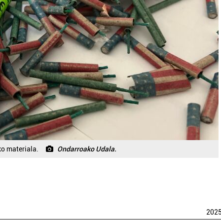
o materiala.
Ondarroako Udala.
202