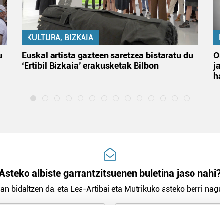
KULTURA, BIZKAIA
u
Euskal artista gazteen saretzea bistaratu du
O
‘Ertibil Bizkaia’ erakusketak Bilbon
j
h
Asteko albiste garrantzitsuenen buletina jaso nahi
an bidaltzen da, eta Lea-Artibai eta Mutrikuko asteko berri nagu