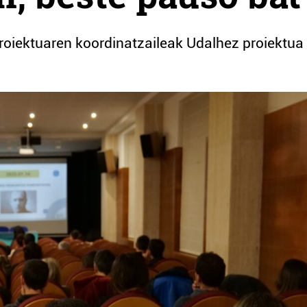
roiektuaren koordinatzaileak Udalhez proiektua