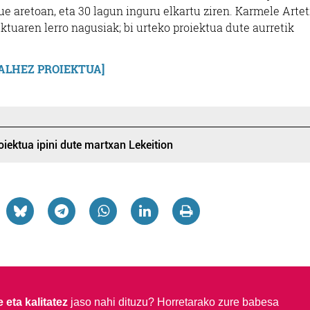
 aretoan, eta 30 lagun inguru elkartu ziren. Karmele Arte
ktuaren lerro nagusiak; bi urteko proiektua dute aurretik
ALHEZ PROIEKTUA]
iektua ipini dute martxan Lekeition
 eta kalitatez
jaso nahi dituzu?
Horretarako zure babesa