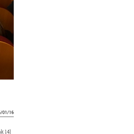
5
/
01
/
16
k 14]