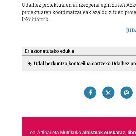
Udalhez proiektuaren aurkezpena egin zuten Azkue
proiektuaren koordinatzaileak azaldu zituen proie
lekeitiarrek.
[UD
Erlazionatutako edukia
Udal hezkuntza kontseilua sortzeko Udalhez pro
Lea-Artibai eta Mutrikuko
albisteak euskaraz, libre