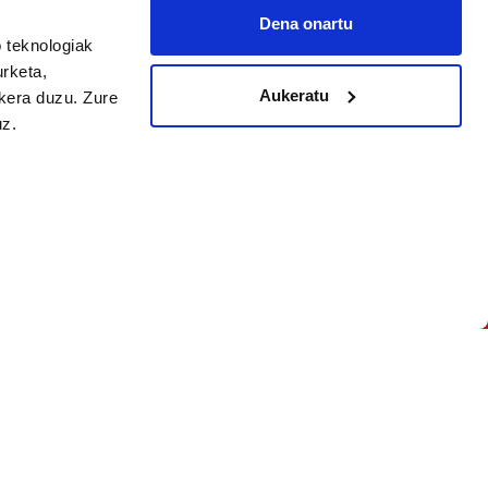
Dena onartu
 teknologiak
arpidetu
urketa,
Aukeratu
ukera duzu. Zure
uz.
Argitalpen politika
Aniztasun politika
Pribatutasun politika
Cookieak
arako zure ekarpena
 cookieak
iltzeko eta
deen zerrenda,