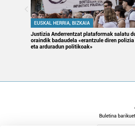
EUSKAL HERRIA, BIZKAIA
tik
Justizia Anderrentzat plataformak salatu d
 gizon
oraindik badaudela «erantzule diren polizia
eta arduradun politikoak»
Buletina barikuet