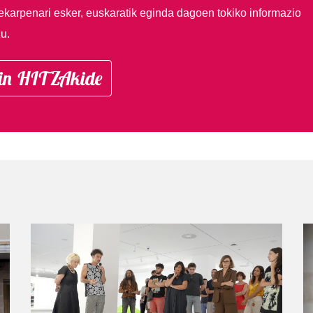
ekarpenari esker, euskaratik eginda dagoen tokiko informazio
u.
in HITZAkide