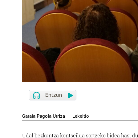
Garaia Pagola Urriza
Lekeitio
Udal hezkuntza kontseilua sortzeko bidea hasi du