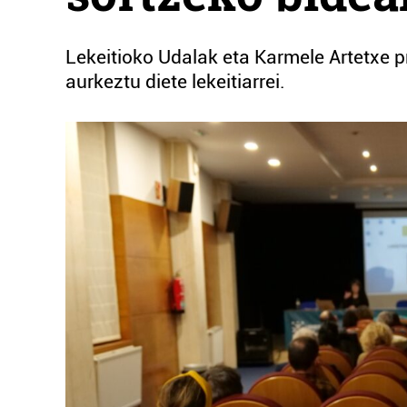
Lekeitioko Udalak eta Karmele Artetxe p
aurkeztu diete lekeitiarrei.