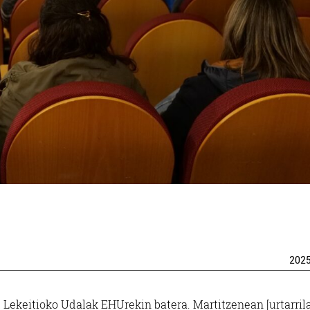
202
 Lekeitioko Udalak EHUrekin batera. Martitzenean [urtarrila