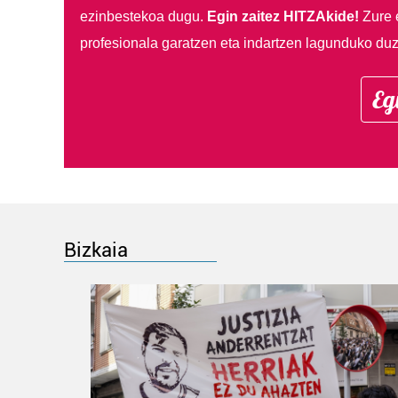
ezinbestekoa dugu.
Egin zaitez HITZAkide!
Zure 
profesionala garatzen eta indartzen lagunduko duz
Eg
Bizkaia