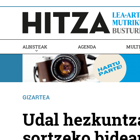
ALBISTEAK
AGENDA
MULT
GIZARTEA
Udal hezkuntz
sortzeko bidea