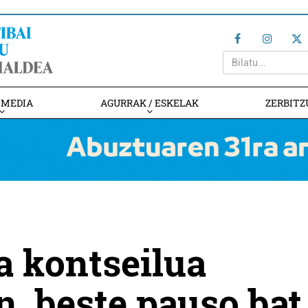
IMEDIA
AGURRAK / ESKELAK
ZERBITZ
a kontseilua
n, beste pauso bat