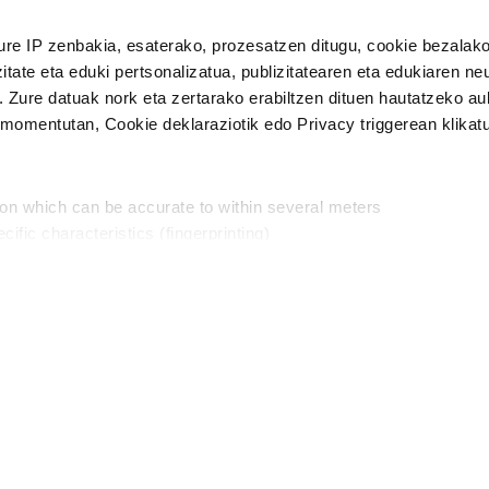
n Politika
irakurri eta onartzen dut.
ure IP zenbakia, esaterako, prozesatzen ditugu, cookie bezalako
H
itate eta eduki pertsonalizatua, publizitatearen eta edukiaren ne
. Zure datuak nork eta zertarako erabiltzen dituen hautatzeko a
omentutan, Cookie deklaraziotik edo Privacy triggerean klikat
Publizitatea
ion which can be accurate to within several meters
in
cific characteristics (fingerprinting)
d and set your preferences in the
details section
.
aratik, modu librean kontatzea da gure eginkizuna. Horret
intzoena da HITZAkide egitea.
n ditugu, zure IP zenbakia, besteak beste, teknologia erabiliz,
Babesleak:
, iragarkiak eta edukia neurtzeko, jendeari buruzko informazioa b
abiltzen dituen hauta dezakezu.
interes komertzial legitimoetan babesten dira. Ikusi gure bazki
ta horren aurka nola egin dezakezun ikusteko.