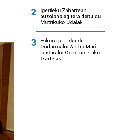
2
Igerileku Zaharrean
auzolana egitera deitu du
Mutrikuko Udalak
3
Eskuragarri daude
Ondarroako Andra Mari
jaietarako Gababuserako
txartelak